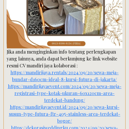
Jika anda menginginkan info tentang perlengkapan
yang lainnya, anda dapat berkunjung ke link website
resmi CV mandiri jaya kolaborasi :
https://mandirijaya.rentals/2024/09/20/sewa-meja-
bundar-d160cm-ideal-8-kursi-futura-di-jakarta/
https://mandirijayaevent.com/2024/09/20/sewa-meja-
registrasi-type-kotak-ukuran-60x120cm-area-
terdekat-bandung/
https://mandirijayaevent.id/2024/09/20/sewa-kursi-
susun-type-futura-ftr-405-stainless-area-terdekat-
bogor/
https://dekorasiweddingku.com/2024/09/20/sewa-