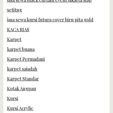
jasa sewa black curtain event jakarta siap
setitng
jasa sewa kursi futura cover biru pita gold
KACA RIAS
Karpet
karpet buana
Karpet Permadani
karpet sajadah
Karpet Standar
Kotak Angpau
Kursi
Kursi Acrylic