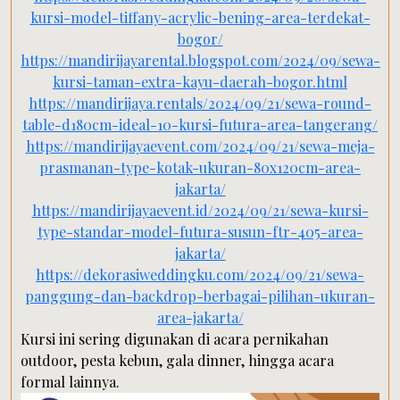
kursi-model-tiffany-acrylic-bening-area-terdekat-
bogor/
https://mandirijayarental.blogspot.com/2024/09/sewa-
kursi-taman-extra-kayu-daerah-bogor.html
https://mandirijaya.rentals/2024/09/21/sewa-round-
table-d180cm-ideal-10-kursi-futura-area-tangerang/
https://mandirijayaevent.com/2024/09/21/sewa-meja-
prasmanan-type-kotak-ukuran-80x120cm-area-
jakarta/
https://mandirijayaevent.id/2024/09/21/sewa-kursi-
type-standar-model-futura-susun-ftr-405-area-
jakarta/
https://dekorasiweddingku.com/2024/09/21/sewa-
panggung-dan-backdrop-berbagai-pilihan-ukuran-
area-jakarta/
Kursi ini sering digunakan di acara pernikahan
outdoor, pesta kebun, gala dinner, hingga acara
formal lainnya.