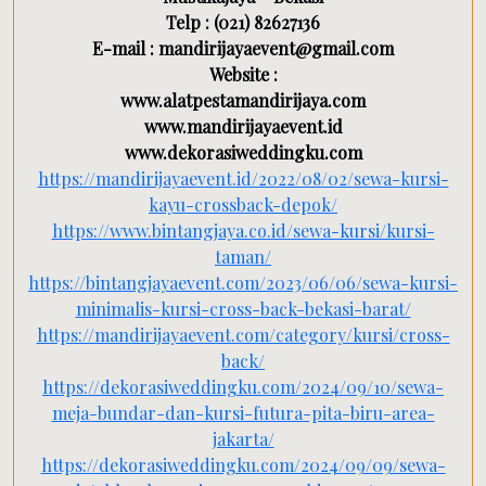
Telp : (021) 82627136
E-mail : mandirijayaevent@gmail.com
Website :
www.alatpestamandirijaya.com
www.mandirijayaevent.id
www.dekorasiweddingku.com
https://mandirijayaevent.id/2022/08/02/sewa-kursi-
kayu-crossback-depok/
https://www.bintangjaya.co.id/sewa-kursi/kursi-
taman/
https://bintangjayaevent.com/2023/06/06/sewa-kursi-
minimalis-kursi-cross-back-bekasi-barat/
https://mandirijayaevent.com/category/kursi/cross-
back/
https://dekorasiweddingku.com/2024/09/10/sewa-
meja-bundar-dan-kursi-futura-pita-biru-area-
jakarta/
https://dekorasiweddingku.com/2024/09/09/sewa-