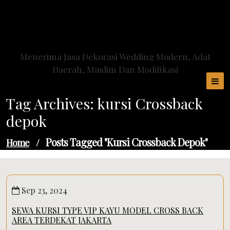
Skip
Spesialis Jasa Dekorasi Wedding
to
content
di Jakarta
Menerima Jasa Dekorasi Wedding Modern, Adat
Daerah, Muslim Dan Modifikasi
Tag Archives: kursi Crossback
depok
Posts Tagged "kursi Crossback Depok"
Home
/
Sep 23, 2024
SEWA KURSI TYPE VIP KAYU MODEL CROSS BACK
AREA TERDEKAT JAKARTA