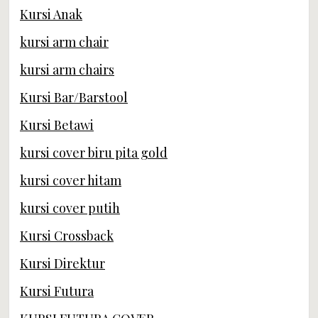
Kursi Anak
kursi arm chair
kursi arm chairs
Kursi Bar/Barstool
Kursi Betawi
kursi cover biru pita gold
kursi cover hitam
kursi cover putih
Kursi Crossback
Kursi Direktur
Kursi Futura