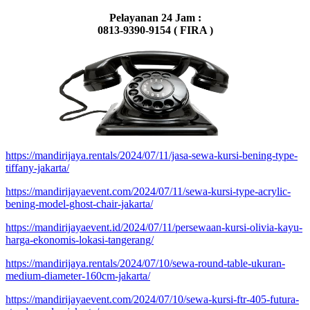
Pelayanan 24 Jam :
0813-9390-9154 ( FIRA )
https://mandirijaya.rentals/2024/07/11/jasa-sewa-kursi-bening-type-
tiffany-jakarta/
https://mandirijayaevent.com/2024/07/11/sewa-kursi-type-acrylic-
bening-model-ghost-chair-jakarta/
https://mandirijayaevent.id/2024/07/11/persewaan-kursi-olivia-kayu-
harga-ekonomis-lokasi-tangerang/
https://mandirijaya.rentals/2024/07/10/sewa-round-table-ukuran-
medium-diameter-160cm-jakarta/
https://mandirijayaevent.com/2024/07/10/sewa-kursi-ftr-405-futura-