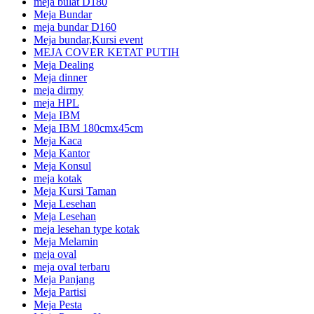
meja bulat D180
Meja Bundar
meja bundar D160
Meja bundar,Kursi event
MEJA COVER KETAT PUTIH
Meja Dealing
Meja dinner
meja dirmy
meja HPL
Meja IBM
Meja IBM 180cmx45cm
Meja Kaca
Meja Kantor
Meja Konsul
meja kotak
Meja Kursi Taman
Meja Lesehan
Meja Lesehan
meja lesehan type kotak
Meja Melamin
meja oval
meja oval terbaru
Meja Panjang
Meja Partisi
Meja Pesta