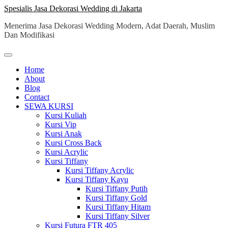
Skip
Spesialis Jasa Dekorasi Wedding di Jakarta
to
Menerima Jasa Dekorasi Wedding Modern, Adat Daerah, Muslim
content
Dan Modifikasi
Home
About
Blog
Contact
SEWA KURSI
Kursi Kuliah
Kursi Vip
Kursi Anak
Kursi Cross Back
Kursi Acrylic
Kursi Tiffany
Kursi Tiffany Acrylic
Kursi Tiffany Kayu
Kursi Tiffany Putih
Kursi Tiffany Gold
Kursi Tiffany Hitam
Kursi Tiffany Silver
Kursi Futura FTR 405