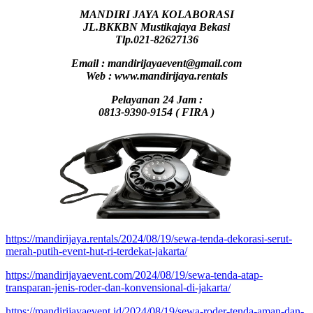
MANDIRI JAYA KOLABORASI
JL.BKKBN Mustikajaya Bekasi
Tlp.021-82627136
Email : mandirijayaevent@gmail.com
Web : www.mandirijaya.rentals
Pelayanan 24 Jam :
0813-9390-9154 ( FIRA )
https://mandirijaya.rentals/2024/08/19/sewa-tenda-dekorasi-serut-
merah-putih-event-hut-ri-terdekat-jakarta/
https://mandirijayaevent.com/2024/08/19/sewa-tenda-atap-
transparan-jenis-roder-dan-konvensional-di-jakarta/
https://mandirijayaevent.id/2024/08/19/sewa-roder-tenda-aman-dan-