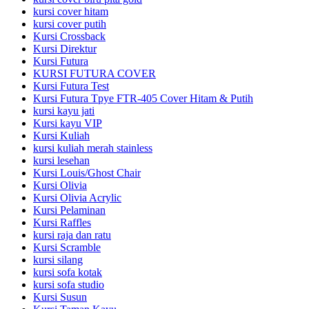
kursi cover hitam
kursi cover putih
Kursi Crossback
Kursi Direktur
Kursi Futura
KURSI FUTURA COVER
Kursi Futura Test
Kursi Futura Tpye FTR-405 Cover Hitam & Putih
kursi kayu jati
Kursi kayu VIP
Kursi Kuliah
kursi kuliah merah stainless
kursi lesehan
Kursi Louis/Ghost Chair
Kursi Olivia
Kursi Olivia Acrylic
Kursi Pelaminan
Kursi Raffles
kursi raja dan ratu
Kursi Scramble
kursi silang
kursi sofa kotak
kursi sofa studio
Kursi Susun