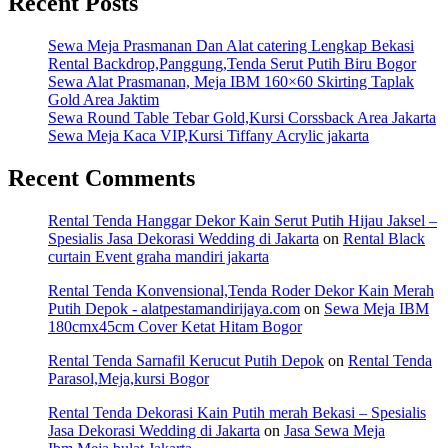
Recent Posts
Sewa Meja Prasmanan Dan Alat catering Lengkap Bekasi
Rental Backdrop,Panggung,Tenda Serut Putih Biru Bogor
Sewa Alat Prasmanan, Meja IBM 160×60 Skirting Taplak
Gold Area Jaktim
Sewa Round Table Tebar Gold,Kursi Corssback Area Jakarta
Sewa Meja Kaca VIP,Kursi Tiffany Acrylic jakarta
Recent Comments
Rental Tenda Hanggar Dekor Kain Serut Putih Hijau Jaksel –
Spesialis Jasa Dekorasi Wedding di Jakarta
on
Rental Black
curtain Event graha mandiri jakarta
Rental Tenda Konvensional,Tenda Roder Dekor Kain Merah
Putih Depok - alatpestamandirijaya.com
on
Sewa Meja IBM
180cmx45cm Cover Ketat Hitam Bogor
Rental Tenda Sarnafil Kerucut Putih Depok
on
Rental Tenda
Parasol,Meja,kursi Bogor
Rental Tenda Dekorasi Kain Putih merah Bekasi – Spesialis
Jasa Dekorasi Wedding di Jakarta
on
Jasa Sewa Meja