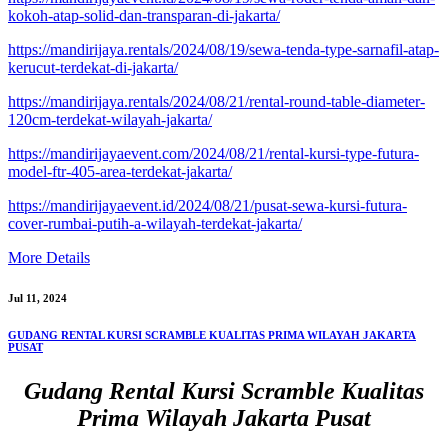
kokoh-atap-solid-dan-transparan-di-jakarta/
https://mandirijaya.rentals/2024/08/19/sewa-tenda-type-sarnafil-atap-
kerucut-terdekat-di-jakarta/
https://mandirijaya.rentals/2024/08/21/rental-round-table-diameter-
120cm-terdekat-wilayah-jakarta/
https://mandirijayaevent.com/2024/08/21/rental-kursi-type-futura-
model-ftr-405-area-terdekat-jakarta/
https://mandirijayaevent.id/2024/08/21/pusat-sewa-kursi-futura-
cover-rumbai-putih-a-wilayah-terdekat-jakarta/
More Details
Jul 11, 2024
GUDANG RENTAL KURSI SCRAMBLE KUALITAS PRIMA WILAYAH JAKARTA
PUSAT
Gudang Rental Kursi Scramble Kualitas
Prima Wilayah Jakarta Pusat