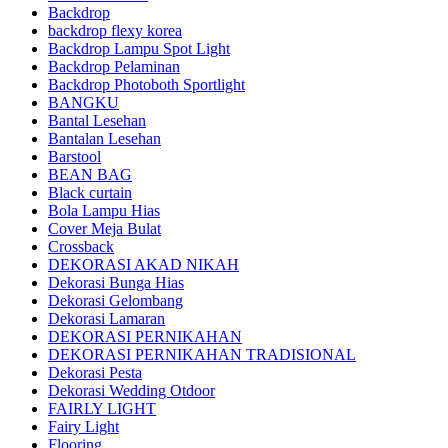
Backdrop
backdrop flexy korea
Backdrop Lampu Spot Light
Backdrop Pelaminan
Backdrop Photoboth Sportlight
BANGKU
Bantal Lesehan
Bantalan Lesehan
Barstool
BEAN BAG
Black curtain
Bola Lampu Hias
Cover Meja Bulat
Crossback
DEKORASI AKAD NIKAH
Dekorasi Bunga Hias
Dekorasi Gelombang
Dekorasi Lamaran
DEKORASI PERNIKAHAN
DEKORASI PERNIKAHAN TRADISIONAL
Dekorasi Pesta
Dekorasi Wedding Otdoor
FAIRLY LIGHT
Fairy Light
Flooring