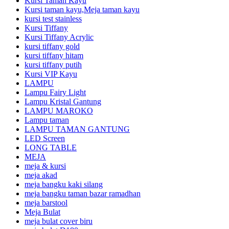
Kursi Taman Kayu
Kursi taman kayu,Meja taman kayu
kursi test stainless
Kursi Tiffany
Kursi Tiffany Acrylic
kursi tiffany gold
kursi tiffany hitam
kursi tiffany putih
Kursi VIP Kayu
LAMPU
Lampu Fairy Light
Lampu Kristal Gantung
LAMPU MAROKO
Lampu taman
LAMPU TAMAN GANTUNG
LED Screen
LONG TABLE
MEJA
meja & kursi
meja akad
meja bangku kaki silang
meja bangku taman bazar ramadhan
meja barstool
Meja Bulat
meja bulat cover biru