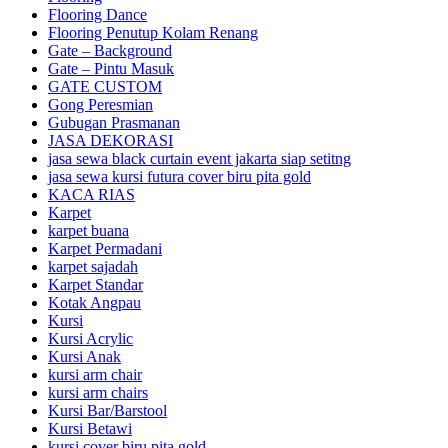
Flooring Dance
Flooring Penutup Kolam Renang
Gate – Background
Gate – Pintu Masuk
GATE CUSTOM
Gong Peresmian
Gubugan Prasmanan
JASA DEKORASI
jasa sewa black curtain event jakarta siap setitng
jasa sewa kursi futura cover biru pita gold
KACA RIAS
Karpet
karpet buana
Karpet Permadani
karpet sajadah
Karpet Standar
Kotak Angpau
Kursi
Kursi Acrylic
Kursi Anak
kursi arm chair
kursi arm chairs
Kursi Bar/Barstool
Kursi Betawi
kursi cover biru pita gold