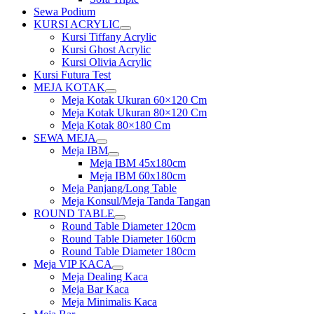
Sewa Podium
KURSI ACRYLIC
Show
Kursi Tiffany Acrylic
sub
Kursi Ghost Acrylic
menu
Kursi Olivia Acrylic
Kursi Futura Test
MEJA KOTAK
Show
Meja Kotak Ukuran 60×120 Cm
sub
Meja Kotak Ukuran 80×120 Cm
menu
Meja Kotak 80×180 Cm
SEWA MEJA
Show
Meja IBM
sub
Show
Meja IBM 45x180cm
menu
sub
Meja IBM 60x180cm
menu
Meja Panjang/Long Table
Meja Konsul/Meja Tanda Tangan
ROUND TABLE
Show
Round Table Diameter 120cm
sub
Round Table Diameter 160cm
menu
Round Table Diameter 180cm
Meja VIP KACA
Show
Meja Dealing Kaca
sub
Meja Bar Kaca
menu
Meja Minimalis Kaca