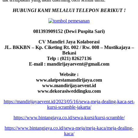
HUBUNGI KAMI MELALUI TELEPON BERIKUT !
081393909152 (Dewi Puspita Sari)
CV Mandiri Jaya Kolaborasi
JL. BKKBN – Kp. Ciketing Rt. 002 / Rw. 008 – Mustikajaya –
Bekasi
Telp : (021) 82627136
E-mail : mandirijayaevent@gmail.com
Website :
www.alatpestamandirijaya.com
www.mandirijayaevent.id
www.dekorasiweddingku.com
https://mandirijayaevent.id/2023/05/16/sewa-meja-dealing-kaca-set-
kursi-scramble-jakarta/
https://www.bintangjaya.co.id/sewa-kursi/kursi-scramble/
https://www.bintangjaya.co.id/sewa-meja/meja-kaca/meja-dealing-
kaca/