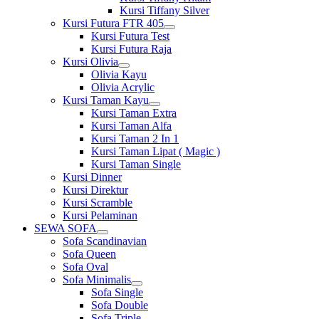
Kursi Tiffany Silver
Kursi Futura FTR 405
Show
Kursi Futura Test
sub
Kursi Futura Raja
menu
Kursi Olivia
Show
Olivia Kayu
sub
Olivia Acrylic
menu
Kursi Taman Kayu
Show
Kursi Taman Extra
sub
Kursi Taman Alfa
menu
Kursi Taman 2 In 1
Kursi Taman Lipat ( Magic )
Kursi Taman Single
Kursi Dinner
Kursi Direktur
Kursi Scramble
Kursi Pelaminan
SEWA SOFA
Show
Sofa Scandinavian
sub
Sofa Queen
menu
Sofa Oval
Sofa Minimalis
Show
Sofa Single
sub
Sofa Double
menu
Sofa Triple