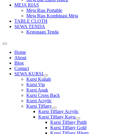
MEJA RIAS
Meja Rias Portable
Meja Rias Kombinasi Meja
TABLE CLOTH
SEWA TENDA
Kegunaan Tenda
Home
About
Blog
Contact
SEWA KURSI
Show
Kursi Kuliah
sub
Kursi Vip
menu
Kursi Anak
Kursi Cross Back
Kursi Acrylic
Kursi Tiffany
Show
Kursi Tiffany Acrylic
sub
Kursi Tiffany Kayu
menu
Show
Kursi Tiffany Putih
sub
Kursi Tiffany Gold
menu
Kursi Tiffany Hitam