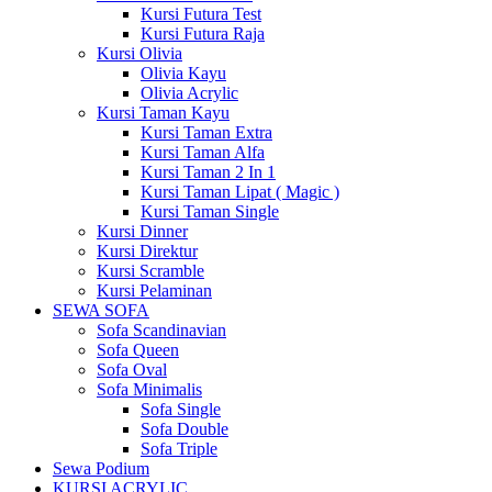
Kursi Futura Test
Kursi Futura Raja
Kursi Olivia
Olivia Kayu
Olivia Acrylic
Kursi Taman Kayu
Kursi Taman Extra
Kursi Taman Alfa
Kursi Taman 2 In 1
Kursi Taman Lipat ( Magic )
Kursi Taman Single
Kursi Dinner
Kursi Direktur
Kursi Scramble
Kursi Pelaminan
SEWA SOFA
Sofa Scandinavian
Sofa Queen
Sofa Oval
Sofa Minimalis
Sofa Single
Sofa Double
Sofa Triple
Sewa Podium
KURSI ACRYLIC