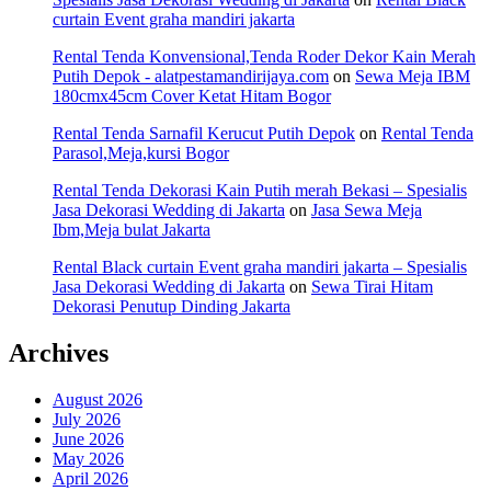
curtain Event graha mandiri jakarta
Rental Tenda Konvensional,Tenda Roder Dekor Kain Merah
Putih Depok - alatpestamandirijaya.com
on
Sewa Meja IBM
180cmx45cm Cover Ketat Hitam Bogor
Rental Tenda Sarnafil Kerucut Putih Depok
on
Rental Tenda
Parasol,Meja,kursi Bogor
Rental Tenda Dekorasi Kain Putih merah Bekasi – Spesialis
Jasa Dekorasi Wedding di Jakarta
on
Jasa Sewa Meja
Ibm,Meja bulat Jakarta
Rental Black curtain Event graha mandiri jakarta – Spesialis
Jasa Dekorasi Wedding di Jakarta
on
Sewa Tirai Hitam
Dekorasi Penutup Dinding Jakarta
Archives
August 2026
July 2026
June 2026
May 2026
April 2026