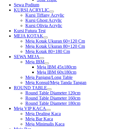
Sewa Podium
KURSI ACRYLIC
Show
Kursi Tiffany Acrylic
sub
Kursi Ghost Acrylic
menu
Kursi Olivia Acrylic
Kursi Futura Test
MEJA KOTAK
Show
Meja Kotak Ukuran 60×120 Cm
sub
Meja Kotak Ukuran 80×120 Cm
menu
Meja Kotak 80×180 Cm
SEWA MEJA
Show
Meja IBM
sub
Show
Meja IBM 45x180cm
menu
sub
Meja IBM 60x180cm
menu
Meja Panjang/Long Table
Meja Konsul/Meja Tanda Tangan
ROUND TABLE
Show
Round Table Diameter 120cm
sub
Round Table Diameter 160cm
menu
Round Table Diameter 180cm
Meja VIP KACA
Show
Meja Dealing Kaca
sub
Meja Bar Kaca
menu
Meja Minimalis Kaca