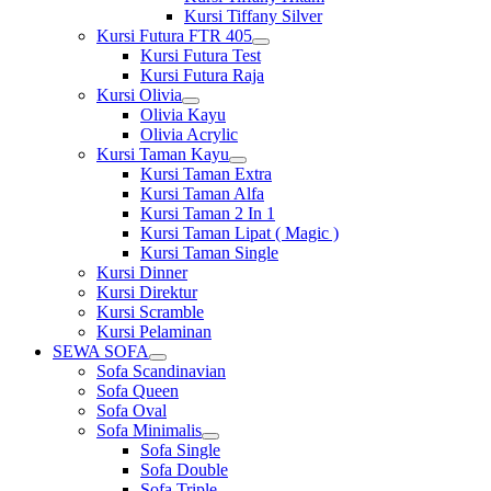
Kursi Tiffany Silver
Kursi Futura FTR 405
Show
Kursi Futura Test
sub
Kursi Futura Raja
menu
Kursi Olivia
Show
Olivia Kayu
sub
Olivia Acrylic
menu
Kursi Taman Kayu
Show
Kursi Taman Extra
sub
Kursi Taman Alfa
menu
Kursi Taman 2 In 1
Kursi Taman Lipat ( Magic )
Kursi Taman Single
Kursi Dinner
Kursi Direktur
Kursi Scramble
Kursi Pelaminan
SEWA SOFA
Show
Sofa Scandinavian
sub
Sofa Queen
menu
Sofa Oval
Sofa Minimalis
Show
Sofa Single
sub
Sofa Double
menu
Sofa Triple