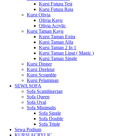
Kursi Futura Test
Kursi Futura Raja
Kursi Olivia
Olivia Kayu
Olivia Acrylic
Kursi Taman Kayu
Kursi Taman Extra
Kursi Taman Alfa
Kursi Taman 2 In 1
Kursi Taman Lipat ( Magic )
Kursi Taman Single
Kursi Dinner
Kursi Direktur
Kursi Scramble
Kursi Pelaminan
SEWA SOFA
Sofa Scandinavian
Sofa Queen
Sofa Oval
Sofa Minimalis
Sofa Single
Sofa Double
Sofa Triple
Sewa Podium
KURSI ACRYLIC