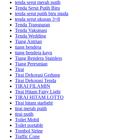
tenda serut merah putih
Tenda Serut Putih Biru
tenda serut putih biru muda
tenda serut ukuran 3×8
Tenda Transparan
Tenda Vaksinasi
Tenda Wedding
Tiang Antrian
tiang bendera
tiang bendera kayu
Tiang Bendera Stainless
Tiang Peresmian
Tirai
Tirai Dekorasi Gedung
Tirai Dekorasi Tenda
TIRAI FILAMIN
Tirai Hitam Fairy Light
TIRAI HITAM LOTTO
Tirai hitam starlight
tirai merah putih
tirai putih
Toilet Mobil
Toilet portable
Tombol Sirine
Traffic Cone