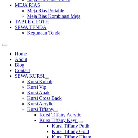
MEJA RIAS
Meja Rias Portable
Meja Rias Kombinasi Meja
TABLE CLOTH
SEWA TENDA
Kegunaan Tenda
Home
About
Blog
Contact
SEWA KURSI
Show
Kursi Kuliah
sub
Kursi Vip
menu
Kursi Anak
Kursi Cross Back
Kursi Acrylic
Kursi Tiffany
Show
Kursi Tiffany Acrylic
sub
Kursi Tiffany Kayu
menu
Show
Kursi Tiffany Putih
sub
Kursi Tiffany Gold
menu
Kursi Tiffany Hitam