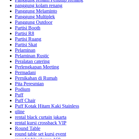
panggung kolam renang
Panggung Melaminto
Panggung Multiplek
Panggung Outdoor
Partisi Booth
Partisi R8
Partisi Ruang
Partisi Skat
Pelaminan
Pelaminan Rustic
Peralatan catering
Perlengkapan Meeting
Permadani
Pernikahan di Rumah
Pita Peresmian
Podium
Puff
Puff Chair
Puff Kotak Hitam Kaki Stainless
qline
rental black curtain jakarta
rental kursi crossback VIP
Round Table
round table set kursi event