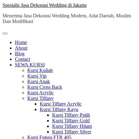
Skip
Spesialis Jasa Dekorasi Wedding di Jakarta
to
Menerima Jasa Dekorasi Wedding Modern, Adat Daerah, Muslim
content
Dan Modifikasi
Home
About
Blog
Contact
SEWA KURSI
Kursi Kuliah
Kursi Vip
Kursi Anak
Kursi Cross Back
Kursi Acrylic
Kursi Tiffany
Kursi Tiffany Acrylic
Kursi Tiffany Kayu
Kursi Tiffany Putih
Kursi Tiffany Gold
Kursi Tiffany Hitam
Kursi Tiffany Silver
Kursi Futura FTR 405