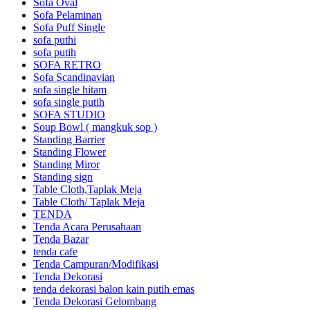
Sofa Oval
Sofa Pelaminan
Sofa Puff Single
sofa puthi
sofa putih
SOFA RETRO
Sofa Scandinavian
sofa single hitam
sofa single putih
SOFA STUDIO
Soup Bowl ( mangkuk sop )
Standing Barrier
Standing Flower
Standing Miror
Standing sign
Table Cloth,Taplak Meja
Table Cloth/ Taplak Meja
TENDA
Tenda Acara Perusahaan
Tenda Bazar
tenda cafe
Tenda Campuran/Modifikasi
Tenda Dekorasi
tenda dekorasi balon kain putih emas
Tenda Dekorasi Gelombang