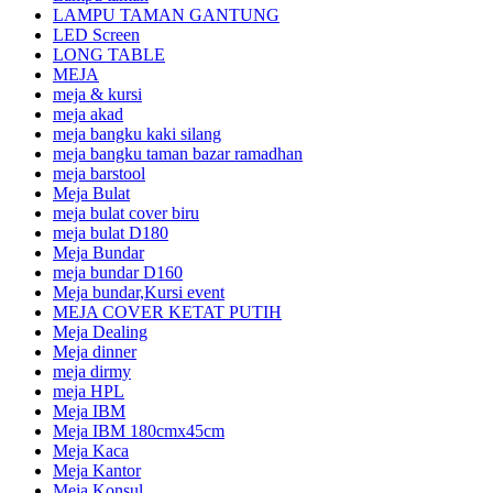
LAMPU TAMAN GANTUNG
LED Screen
LONG TABLE
MEJA
meja & kursi
meja akad
meja bangku kaki silang
meja bangku taman bazar ramadhan
meja barstool
Meja Bulat
meja bulat cover biru
meja bulat D180
Meja Bundar
meja bundar D160
Meja bundar,Kursi event
MEJA COVER KETAT PUTIH
Meja Dealing
Meja dinner
meja dirmy
meja HPL
Meja IBM
Meja IBM 180cmx45cm
Meja Kaca
Meja Kantor
Meja Konsul