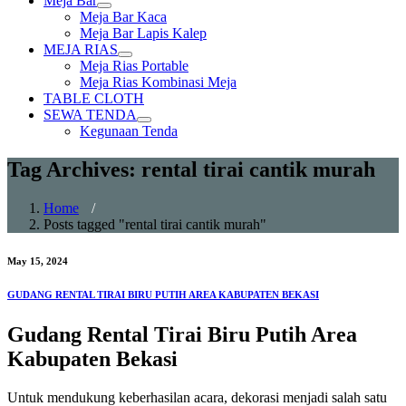
Meja Bar
Show
Meja Bar Kaca
sub
Meja Bar Lapis Kalep
menu
MEJA RIAS
Show
Meja Rias Portable
sub
Meja Rias Kombinasi Meja
menu
TABLE CLOTH
SEWA TENDA
Show
Kegunaan Tenda
sub
menu
Tag Archives: rental tirai cantik murah
Home
/
Posts tagged "rental tirai cantik murah"
May 15, 2024
GUDANG RENTAL TIRAI BIRU PUTIH AREA KABUPATEN BEKASI
Gudang Rental Tirai Biru Putih Area
Kabupaten Bekasi
Untuk mendukung keberhasilan acara, dekorasi menjadi salah satu