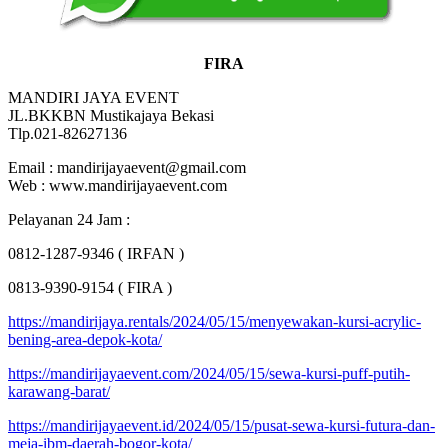
FIRA
MANDIRI JAYA EVENT
JL.BKKBN Mustikajaya Bekasi
Tlp.021-82627136
Email : mandirijayaevent@gmail.com
Web : www.mandirijayaevent.com
Pelayanan 24 Jam :
0812-1287-9346 ( IRFAN )
0813-9390-9154 ( FIRA )
https://mandirijaya.rentals/2024/05/15/menyewakan-kursi-acrylic-
bening-area-depok-kota/
https://mandirijayaevent.com/2024/05/15/sewa-kursi-puff-putih-
karawang-barat/
https://mandirijayaevent.id/2024/05/15/pusat-sewa-kursi-futura-dan-
meja-ibm-daerah-bogor-kota/