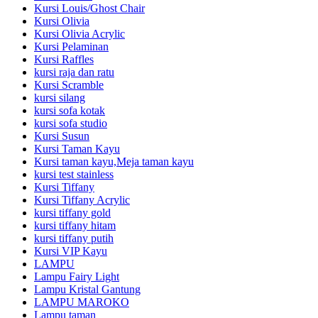
Kursi Louis/Ghost Chair
Kursi Olivia
Kursi Olivia Acrylic
Kursi Pelaminan
Kursi Raffles
kursi raja dan ratu
Kursi Scramble
kursi silang
kursi sofa kotak
kursi sofa studio
Kursi Susun
Kursi Taman Kayu
Kursi taman kayu,Meja taman kayu
kursi test stainless
Kursi Tiffany
Kursi Tiffany Acrylic
kursi tiffany gold
kursi tiffany hitam
kursi tiffany putih
Kursi VIP Kayu
LAMPU
Lampu Fairy Light
Lampu Kristal Gantung
LAMPU MAROKO
Lampu taman