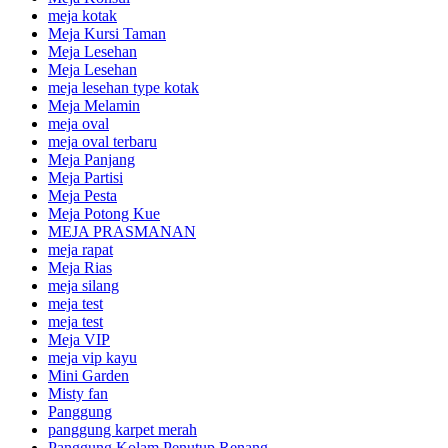
meja kotak
Meja Kursi Taman
Meja Lesehan
Meja Lesehan
meja lesehan type kotak
Meja Melamin
meja oval
meja oval terbaru
Meja Panjang
Meja Partisi
Meja Pesta
Meja Potong Kue
MEJA PRASMANAN
meja rapat
Meja Rias
meja silang
meja test
meja test
Meja VIP
meja vip kayu
Mini Garden
Misty fan
Panggung
panggung karpet merah
Panggung Kolam Penutup Renang