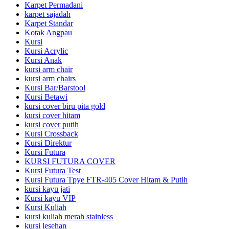
Karpet Permadani
karpet sajadah
Karpet Standar
Kotak Angpau
Kursi
Kursi Acrylic
Kursi Anak
kursi arm chair
kursi arm chairs
Kursi Bar/Barstool
Kursi Betawi
kursi cover biru pita gold
kursi cover hitam
kursi cover putih
Kursi Crossback
Kursi Direktur
Kursi Futura
KURSI FUTURA COVER
Kursi Futura Test
Kursi Futura Tpye FTR-405 Cover Hitam & Putih
kursi kayu jati
Kursi kayu VIP
Kursi Kuliah
kursi kuliah merah stainless
kursi lesehan