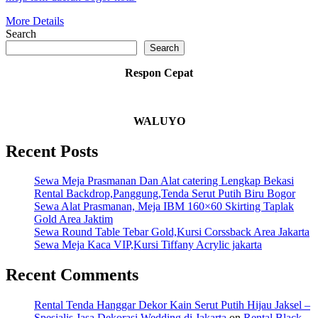
More Details
Search
Search
Respon Cepat
WALUYO
Recent Posts
Sewa Meja Prasmanan Dan Alat catering Lengkap Bekasi
Rental Backdrop,Panggung,Tenda Serut Putih Biru Bogor
Sewa Alat Prasmanan, Meja IBM 160×60 Skirting Taplak
Gold Area Jaktim
Sewa Round Table Tebar Gold,Kursi Corssback Area Jakarta
Sewa Meja Kaca VIP,Kursi Tiffany Acrylic jakarta
Recent Comments
Rental Tenda Hanggar Dekor Kain Serut Putih Hijau Jaksel –
Spesialis Jasa Dekorasi Wedding di Jakarta
on
Rental Black