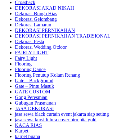
Crossback
DEKORASI AKAD NIKAH
Dekorasi Bunga Hias
Dekorasi Gelombang
Dekorasi Lamaran
DEKORASI PERNIKAHAN
DEKORASI PERNIKAHAN TRADISIONAL
Dekorasi Pesta
Dekorasi Wedding Otdoor
FAIRLY LIGHT
Fairy Light
Flooring
Flooring Dance
Flooring Penutup Kolam Renang
Gate – Background
Gate – Pintu Masuk
GATE CUSTOM
Gong Peresmian
Gubugan Prasmanan
JASA DEKORASI
jasa sewa black curtain event jakarta siap setitng
jasa sewa kursi futura cover biru pita gold
KACA RIAS
Karpet
karpet buana