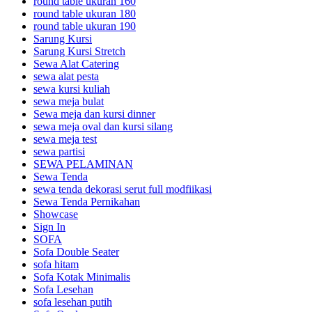
round table ukuran 160
round table ukuran 180
round table ukuran 190
Sarung Kursi
Sarung Kursi Stretch
Sewa Alat Catering
sewa alat pesta
sewa kursi kuliah
sewa meja bulat
Sewa meja dan kursi dinner
sewa meja oval dan kursi silang
sewa meja test
sewa partisi
SEWA PELAMINAN
Sewa Tenda
sewa tenda dekorasi serut full modfiikasi
Sewa Tenda Pernikahan
Showcase
Sign In
SOFA
Sofa Double Seater
sofa hitam
Sofa Kotak Minimalis
Sofa Lesehan
sofa lesehan putih