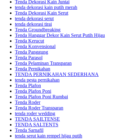
Tenda Dekorasi Kain Juntai
tenda dekorasi kain putih merah
Tenda Dekorasi Kain Serut
tenda dekorasi serut
tenda dekorasi tirai
Tenda Groundbreaking
Tenda Hanggar Dekor Kain Serut Putih Hijau
Tenda Kerucut
Tenda Konvensional
Tenda Panggung
Tenda Parasol
Tenda Pelaminan Transparan
Tenda Pernikahan
TENDA PERNIKAHAN SEDERHANA
tenda pesta pernikahan
Tenda Plafon
Tenda Plafon Poni
Tenda Plafon Poni Rumbai
Tenda Roder
Tenda Roder Transparan
tenda roder wedding
TENDA SAILTENSE
TENDA SALTENTS
Tenda Sarnafil
tenda serut kain rempel hijau putih