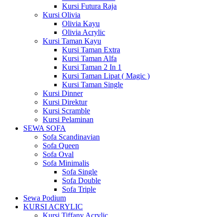
Kursi Futura Raja
Kursi Olivia
Olivia Kayu
Olivia Acrylic
Kursi Taman Kayu
Kursi Taman Extra
Kursi Taman Alfa
Kursi Taman 2 In 1
Kursi Taman Lipat ( Magic )
Kursi Taman Single
Kursi Dinner
Kursi Direktur
Kursi Scramble
Kursi Pelaminan
SEWA SOFA
Sofa Scandinavian
Sofa Queen
Sofa Oval
Sofa Minimalis
Sofa Single
Sofa Double
Sofa Triple
Sewa Podium
KURSI ACRYLIC
Kursi Tiffany Acrylic