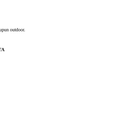
aupun outdoor.
TA