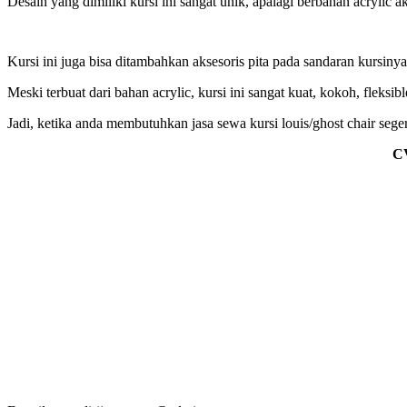
Desain yang dimiliki kursi ini sangat unik, apalagi berbahan acrylic a
Kursi ini juga bisa ditambahkan aksesoris pita pada sandaran kursinya
Meski terbuat dari bahan acrylic, kursi ini sangat kuat, kokoh, flek
Jadi, ketika anda membutuhkan jasa sewa kursi louis/ghost chair sege
C