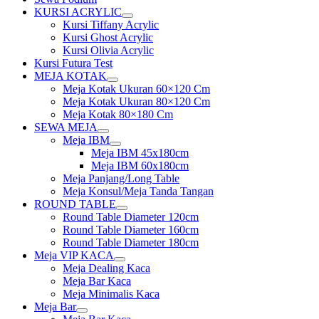
KURSI ACRYLIC
Show
Kursi Tiffany Acrylic
sub
Kursi Ghost Acrylic
menu
Kursi Olivia Acrylic
Kursi Futura Test
MEJA KOTAK
Show
Meja Kotak Ukuran 60×120 Cm
sub
Meja Kotak Ukuran 80×120 Cm
menu
Meja Kotak 80×180 Cm
SEWA MEJA
Show
Meja IBM
sub
Show
Meja IBM 45x180cm
menu
sub
Meja IBM 60x180cm
menu
Meja Panjang/Long Table
Meja Konsul/Meja Tanda Tangan
ROUND TABLE
Show
Round Table Diameter 120cm
sub
Round Table Diameter 160cm
menu
Round Table Diameter 180cm
Meja VIP KACA
Show
Meja Dealing Kaca
sub
Meja Bar Kaca
menu
Meja Minimalis Kaca
Meja Bar
Show