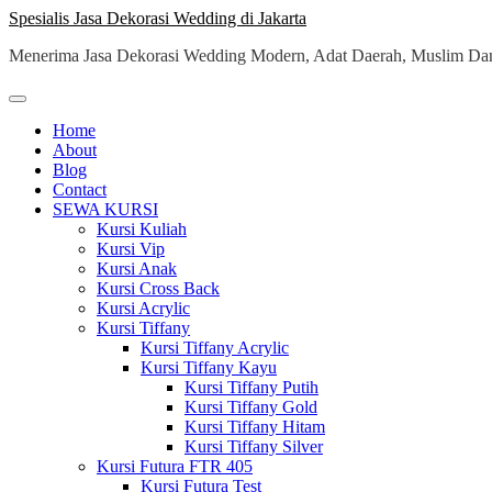
Skip
Spesialis Jasa Dekorasi Wedding di Jakarta
to
Menerima Jasa Dekorasi Wedding Modern, Adat Daerah, Muslim Dan
content
Home
About
Blog
Contact
SEWA KURSI
Kursi Kuliah
Kursi Vip
Kursi Anak
Kursi Cross Back
Kursi Acrylic
Kursi Tiffany
Kursi Tiffany Acrylic
Kursi Tiffany Kayu
Kursi Tiffany Putih
Kursi Tiffany Gold
Kursi Tiffany Hitam
Kursi Tiffany Silver
Kursi Futura FTR 405
Kursi Futura Test