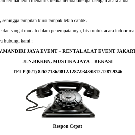
kan terlihat lebih menanrik ketika berada ditengah-tengah acara anda.
, sehingga tampilan kursi tampak lebih cantik.
sible dan sangat mudah dalam penempatannya, bisa untuk acara indoor m
ra hubungi kami ;
V.MANDIRI JAYA EVENT – RENTAL ALAT EVENT JAKAR
JLN.BKKBN, MUSTIKA JAYA – BEKASI
TELP (021) 82627136/0812.1287.9343/0812.1287.9346
Respon Cepat