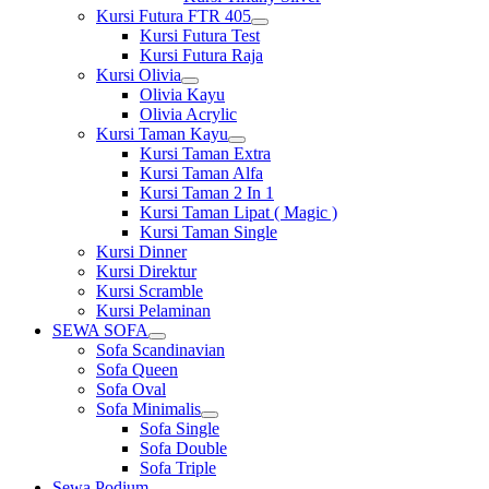
Kursi Futura FTR 405
Show
Kursi Futura Test
sub
Kursi Futura Raja
menu
Kursi Olivia
Show
Olivia Kayu
sub
Olivia Acrylic
menu
Kursi Taman Kayu
Show
Kursi Taman Extra
sub
Kursi Taman Alfa
menu
Kursi Taman 2 In 1
Kursi Taman Lipat ( Magic )
Kursi Taman Single
Kursi Dinner
Kursi Direktur
Kursi Scramble
Kursi Pelaminan
SEWA SOFA
Show
Sofa Scandinavian
sub
Sofa Queen
menu
Sofa Oval
Sofa Minimalis
Show
Sofa Single
sub
Sofa Double
menu
Sofa Triple
Sewa Podium