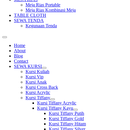
Meja Rias Portable
Meja Rias Kombinasi Meja
TABLE CLOTH
SEWA TENDA
Kegunaan Tenda
Home
About
Blog
Contact
SEWA KURSI
Show
Kursi Kuliah
sub
Kursi Vip
menu
Kursi Anak
Kursi Cross Back
Kursi Acrylic
Kursi Tiffany
Show
Kursi Tiffany Acrylic
sub
Kursi Tiffany Kayu
menu
Show
Kursi Tiffany Putih
sub
Kursi Tiffany Gold
menu
Kursi Tiffany Hitam
Kursi Tiffany Silver