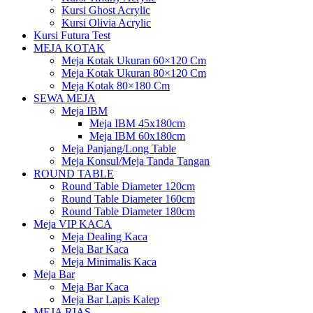
Kursi Ghost Acrylic
Kursi Olivia Acrylic
Kursi Futura Test
MEJA KOTAK
Meja Kotak Ukuran 60×120 Cm
Meja Kotak Ukuran 80×120 Cm
Meja Kotak 80×180 Cm
SEWA MEJA
Meja IBM
Meja IBM 45x180cm
Meja IBM 60x180cm
Meja Panjang/Long Table
Meja Konsul/Meja Tanda Tangan
ROUND TABLE
Round Table Diameter 120cm
Round Table Diameter 160cm
Round Table Diameter 180cm
Meja VIP KACA
Meja Dealing Kaca
Meja Bar Kaca
Meja Minimalis Kaca
Meja Bar
Meja Bar Kaca
Meja Bar Lapis Kalep
MEJA RIAS