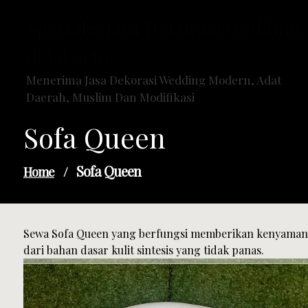
Skip
Spesialis Jasa Dekorasi Wedding
to
content
di Jakarta
Menerima Jasa Dekorasi Wedding Modern, Adat
Daerah, Muslim Dan Modifikasi
Sofa Queen
Sofa Queen
Home
/
Sewa Sofa Queen yang berfungsi memberikan kenyaman
dari bahan dasar kulit sintesis yang tidak panas.