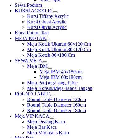
Sewa Podium
KURSI ACRYLIC
Show
Kursi Tiffany Acrylic
sub
Kursi Ghost Acrylic
menu
Kursi Olivia Acrylic
Kursi Futura Test
MEJA KOTAK
Show
Meja Kotak Ukuran 60×120 Cm
sub
Meja Kotak Ukuran 80×120 Cm
menu
Meja Kotak 80×180 Cm
SEWA MEJA
Show
Meja IBM
sub
Show
Meja IBM 45x180cm
menu
sub
Meja IBM 60x180cm
menu
Meja Panjang/Long Table
Meja Konsul/Meja Tanda Tangan
ROUND TABLE
Show
Round Table Diameter 120cm
sub
Round Table Diameter 160cm
menu
Round Table Diameter 180cm
Meja VIP KACA
Show
Meja Dealing Kaca
sub
Meja Bar Kaca
menu
Meja Minimalis Kaca