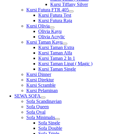
Kursi Tiffany Silver
Kursi Futura FTR 405
Show
Kursi Futura Test
sub
Kursi Futura Raja
menu
Kursi Olivia
Show
Olivia Kayu
sub
Olivia Acrylic
menu
Kursi Taman Kayu
Show
Kursi Taman Extra
sub
Kursi Taman Alfa
menu
Kursi Taman 2 In 1
Kursi Taman Lipat ( Magic )
Kursi Taman Single
Kursi Dinner
Kursi Direktur
Kursi Scramble
Kursi Pelaminan
SEWA SOFA
Show
Sofa Scandinavian
sub
Sofa Queen
menu
Sofa Oval
Sofa Minimalis
Show
Sofa Single
sub
Sofa Double
menu
Sofa Triple