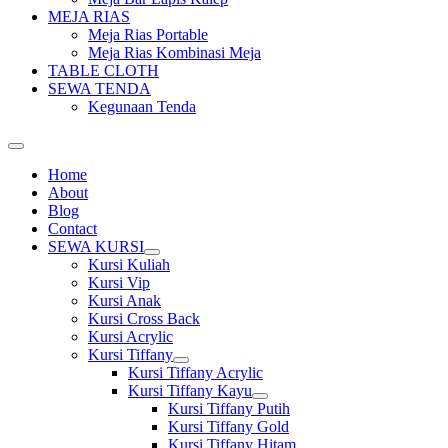
MEJA RIAS
Meja Rias Portable
Meja Rias Kombinasi Meja
TABLE CLOTH
SEWA TENDA
Kegunaan Tenda
Home
About
Blog
Contact
SEWA KURSI
Show
Kursi Kuliah
sub
Kursi Vip
menu
Kursi Anak
Kursi Cross Back
Kursi Acrylic
Kursi Tiffany
Show
Kursi Tiffany Acrylic
sub
Kursi Tiffany Kayu
menu
Show
Kursi Tiffany Putih
sub
Kursi Tiffany Gold
menu
Kursi Tiffany Hitam