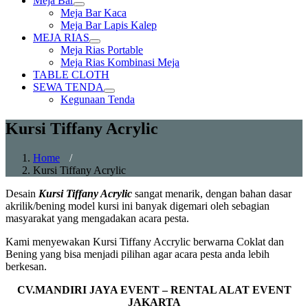
Meja Bar
Show
Meja Bar Kaca
sub
Meja Bar Lapis Kalep
menu
MEJA RIAS
Show
Meja Rias Portable
sub
Meja Rias Kombinasi Meja
menu
TABLE CLOTH
SEWA TENDA
Show
Kegunaan Tenda
sub
menu
Kursi Tiffany Acrylic
Home
/
Kursi Tiffany Acrylic
Desain
Kursi Tiffany Acrylic
sangat menarik, dengan bahan dasar
akrilik/bening model kursi ini banyak digemari oleh sebagian
masyarakat yang mengadakan acara pesta.
Kami menyewakan Kursi Tiffany Accrylic berwarna Coklat dan
Bening yang bisa menjadi pilihan agar acara pesta anda lebih
berkesan.
CV.MANDIRI JAYA EVENT – RENTAL ALAT EVENT
JAKARTA