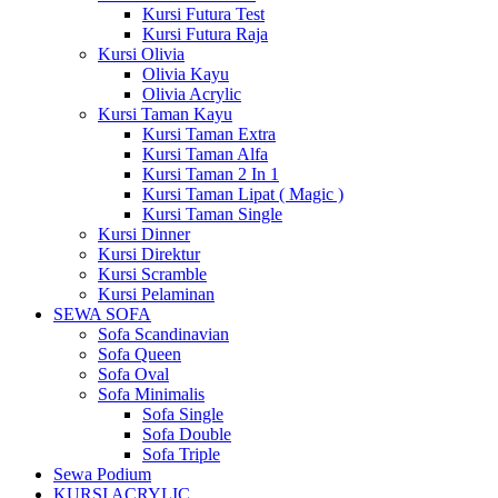
Kursi Futura Test
Kursi Futura Raja
Kursi Olivia
Olivia Kayu
Olivia Acrylic
Kursi Taman Kayu
Kursi Taman Extra
Kursi Taman Alfa
Kursi Taman 2 In 1
Kursi Taman Lipat ( Magic )
Kursi Taman Single
Kursi Dinner
Kursi Direktur
Kursi Scramble
Kursi Pelaminan
SEWA SOFA
Sofa Scandinavian
Sofa Queen
Sofa Oval
Sofa Minimalis
Sofa Single
Sofa Double
Sofa Triple
Sewa Podium
KURSI ACRYLIC