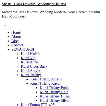
Skip
Spesialis Jasa Dekorasi Wedding di Jakarta
to
Menerima Jasa Dekorasi Wedding Modern, Adat Daerah, Muslim
content
Dan Modifikasi
Home
About
Blog
Contact
SEWA KURSI
Kursi Kuliah
Kursi Vip
Kursi Anak
Kursi Cross Back
Kursi Acrylic
Kursi Tiffany
Kursi Tiffany Acrylic
Kursi Tiffany Kayu
Kursi Tiffany Putih
Kursi Tiffany Gold
Kursi Tiffany Hitam
Kursi Tiffany Silver
Kursi Futura FTR 405