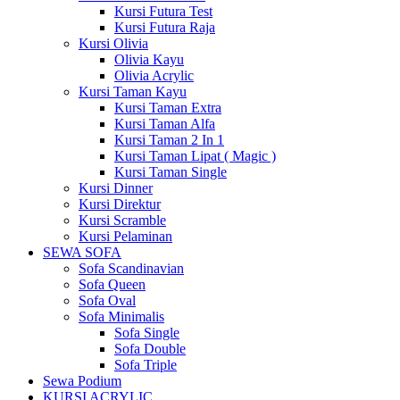
Kursi Futura Test
Kursi Futura Raja
Kursi Olivia
Olivia Kayu
Olivia Acrylic
Kursi Taman Kayu
Kursi Taman Extra
Kursi Taman Alfa
Kursi Taman 2 In 1
Kursi Taman Lipat ( Magic )
Kursi Taman Single
Kursi Dinner
Kursi Direktur
Kursi Scramble
Kursi Pelaminan
SEWA SOFA
Sofa Scandinavian
Sofa Queen
Sofa Oval
Sofa Minimalis
Sofa Single
Sofa Double
Sofa Triple
Sewa Podium
KURSI ACRYLIC