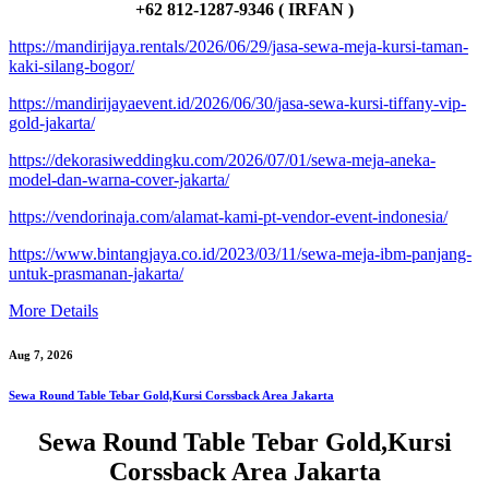
+62 812-1287-9346 ( IRFAN )
https://mandirijaya.rentals/2026/06/29/jasa-sewa-meja-kursi-taman-
kaki-silang-bogor/
https://mandirijayaevent.id/2026/06/30/jasa-sewa-kursi-tiffany-vip-
gold-jakarta/
https://dekorasiweddingku.com/2026/07/01/sewa-meja-aneka-
model-dan-warna-cover-jakarta/
https://vendorinaja.com/alamat-kami-pt-vendor-event-indonesia/
https://www.bintangjaya.co.id/2023/03/11/sewa-meja-ibm-panjang-
untuk-prasmanan-jakarta/
More Details
Aug 7, 2026
Sewa Round Table Tebar Gold,Kursi Corssback Area Jakarta
Sewa Round Table Tebar Gold,Kursi
Corssback Area Jakarta