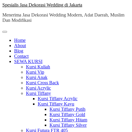
Skip
Spesialis Jasa Dekorasi Wedding di Jakarta
to
Menerima Jasa Dekorasi Wedding Modern, Adat Daerah, Muslim
content
Dan Modifikasi
Home
About
Blog
Contact
SEWA KURSI
Kursi Kuliah
Kursi Vip
Kursi Anak
Kursi Cross Back
Kursi Acrylic
Kursi Tiffany
Kursi Tiffany Acrylic
Kursi Tiffany Kayu
Kursi Tiffany Putih
Kursi Tiffany Gold
Kursi Tiffany Hitam
Kursi Tiffany Silver
Kursi Futura FTR 405