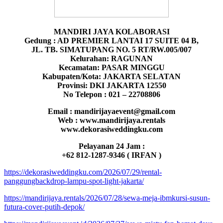
MANDIRI JAYA KOLABORASI
Gedung : AD PREMIER LANTAI 17 SUITE 04 B,
JL. TB. SIMATUPANG NO. 5 RT/RW.005/007
Kelurahan: RAGUNAN
Kecamatan: PASAR MINGGU
Kabupaten/Kota: JAKARTA SELATAN
Provinsi: DKI JAKARTA 12550
No Telepon : 021 – 22708806
Email : mandirijayaevent@gmail.com
Web : www.mandirijaya.rentals
www.dekorasiweddingku.com
Pelayanan 24 Jam :
+62 812-1287-9346 ( IRFAN )
https://dekorasiweddingku.com/2026/07/29/rental-
panggungbackdrop-lampu-spot-light-jakarta/
https://mandirijaya.rentals/2026/07/28/sewa-meja-ibmkursi-susun-
futura-cover-putih-depok/