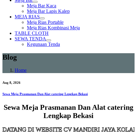
Meja Bar
Show
Meja Bar Kaca
sub
Meja Bar Lapis Kalep
menu
MEJA RIAS
Show
Meja Rias Portable
sub
Meja Rias Kombinasi Meja
menu
TABLE CLOTH
SEWA TENDA
Show
Kegunaan Tenda
sub
menu
Blog
Home
Aug 8, 2026
Sewa Meja Prasmanan Dan Alat catering Lengkap Bekasi
Sewa Meja Prasmanan Dan Alat catering
Lengkap Bekasi
 DI WEBSITE CV MANDIRI JAYA KOLABORASI