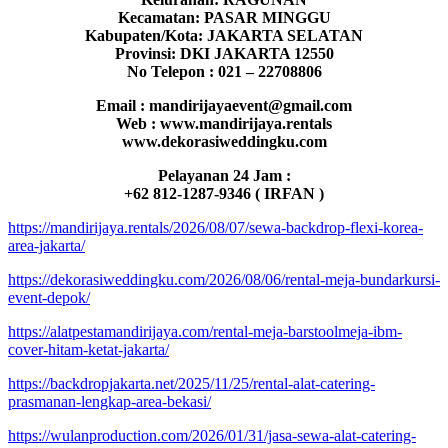
Kecamatan: PASAR MINGGU
Kabupaten/Kota: JAKARTA SELATAN
Provinsi: DKI JAKARTA 12550
No Telepon : 021 – 22708806
Email : mandirijayaevent@gmail.com
Web : www.mandirijaya.rentals
www.dekorasiweddingku.com
Pelayanan 24 Jam :
+62 812-1287-9346 ( IRFAN )
https://mandirijaya.rentals/2026/08/07/sewa-backdrop-flexi-korea-
area-jakarta/
https://dekorasiweddingku.com/2026/08/06/rental-meja-bundarkursi-
event-depok/
https://alatpestamandirijaya.com/rental-meja-barstoolmeja-ibm-
cover-hitam-ketat-jakarta/
https://backdropjakarta.net/2025/11/25/rental-alat-catering-
prasmanan-lengkap-area-bekasi/
https://wulanproduction.com/2026/01/31/jasa-sewa-alat-catering-