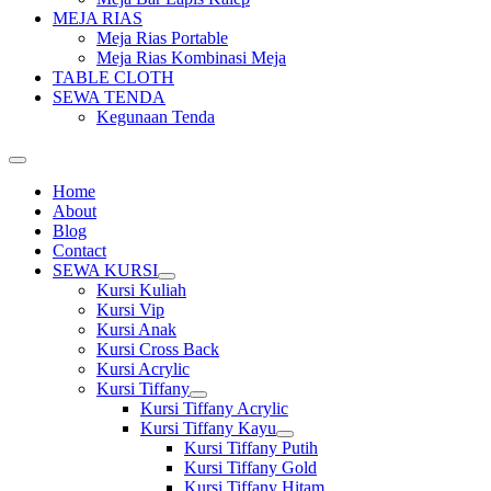
MEJA RIAS
Meja Rias Portable
Meja Rias Kombinasi Meja
TABLE CLOTH
SEWA TENDA
Kegunaan Tenda
Home
About
Blog
Contact
SEWA KURSI
Show
Kursi Kuliah
sub
Kursi Vip
menu
Kursi Anak
Kursi Cross Back
Kursi Acrylic
Kursi Tiffany
Show
Kursi Tiffany Acrylic
sub
Kursi Tiffany Kayu
menu
Show
Kursi Tiffany Putih
sub
Kursi Tiffany Gold
menu
Kursi Tiffany Hitam