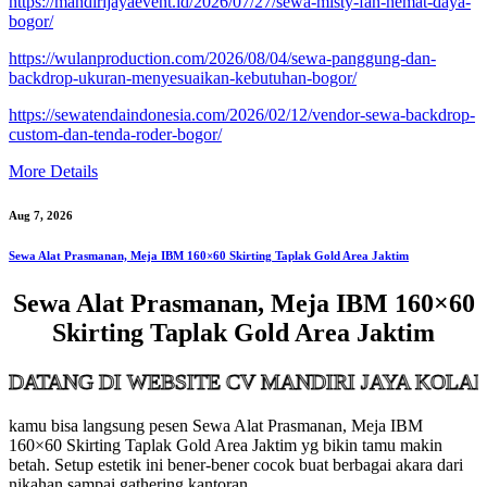
https://mandirijayaevent.id/2026/07/27/sewa-misty-fan-hemat-daya-
bogor/
https://wulanproduction.com/2026/08/04/sewa-panggung-dan-
backdrop-ukuran-menyesuaikan-kebutuhan-bogor/
https://sewatendaindonesia.com/2026/02/12/vendor-sewa-backdrop-
custom-dan-tenda-roder-bogor/
More Details
Aug 7, 2026
Sewa Alat Prasmanan, Meja IBM 160×60 Skirting Taplak Gold Area Jaktim
Sewa Alat Prasmanan, Meja IBM 160×60
Skirting Taplak Gold Area Jaktim
 DI WEBSITE CV MANDIRI JAYA KOLABORASI
kamu bisa langsung pesen Sewa Alat Prasmanan, Meja IBM
160×60 Skirting Taplak Gold Area Jaktim yg bikin tamu makin
betah. Setup estetik ini bener-bener cocok buat berbagai akara dari
nikahan sampai gathering kantoran.