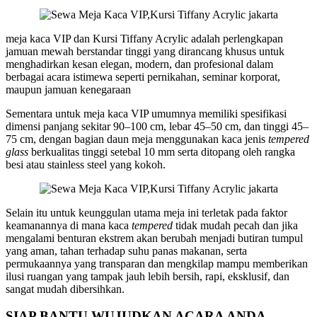
meja kaca VIP dan Kursi Tiffany Acrylic adalah perlengkapan
jamuan mewah berstandar tinggi yang dirancang khusus untuk
menghadirkan kesan elegan, modern, dan profesional dalam
berbagai acara istimewa seperti pernikahan, seminar korporat,
maupun jamuan kenegaraan
Sementara untuk meja kaca VIP umumnya memiliki spesifikasi
dimensi panjang sekitar 90–100 cm, lebar 45–50 cm, dan tinggi 45–
75 cm, dengan bagian daun meja menggunakan kaca jenis
tempered
glass
berkualitas tinggi setebal 10 mm serta ditopang oleh rangka
besi atau stainless steel yang kokoh.
Selain itu untuk keunggulan utama meja ini terletak pada faktor
keamanannya di mana kaca
tempered
tidak mudah pecah dan jika
mengalami benturan ekstrem akan berubah menjadi butiran tumpul
yang aman, tahan terhadap suhu panas makanan, serta
permukaannya yang transparan dan mengkilap mampu memberikan
ilusi ruangan yang tampak jauh lebih bersih, rapi, eksklusif, dan
sangat mudah dibersihkan.
SIAP BANTU WUJUDKAN ACARA ANDA