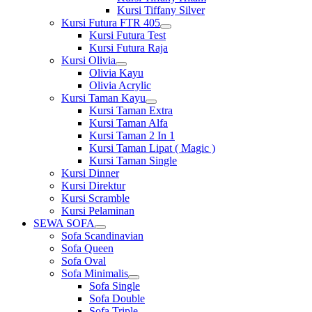
Kursi Tiffany Silver
Kursi Futura FTR 405
Show
Kursi Futura Test
sub
Kursi Futura Raja
menu
Kursi Olivia
Show
Olivia Kayu
sub
Olivia Acrylic
menu
Kursi Taman Kayu
Show
Kursi Taman Extra
sub
Kursi Taman Alfa
menu
Kursi Taman 2 In 1
Kursi Taman Lipat ( Magic )
Kursi Taman Single
Kursi Dinner
Kursi Direktur
Kursi Scramble
Kursi Pelaminan
SEWA SOFA
Show
Sofa Scandinavian
sub
Sofa Queen
menu
Sofa Oval
Sofa Minimalis
Show
Sofa Single
sub
Sofa Double
menu
Sofa Triple