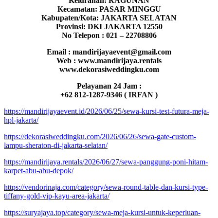
Kelurahan: RAGUNAN
Kecamatan: PASAR MINGGU
Kabupaten/Kota: JAKARTA SELATAN
Provinsi: DKI JAKARTA 12550
No Telepon : 021 – 22708806
Email : mandirijayaevent@gmail.com
Web : www.mandirijaya.rentals
www.dekorasiweddingku.com
Pelayanan 24 Jam :
+62 812-1287-9346 ( IRFAN )
https://mandirijayaevent.id/2026/06/25/sewa-kursi-test-futura-meja-
hpl-jakarta/
https://dekorasiweddingku.com/2026/06/26/sewa-gate-custom-
lampu-sheraton-di-jakarta-selatan/
https://mandirijaya.rentals/2026/06/27/sewa-panggung-poni-hitam-
karpet-abu-abu-depok/
https://vendorinaja.com/category/sewa-round-table-dan-kursi-type-
tiffany-gold-vip-kayu-area-jakarta/
https://suryajaya.top/category/sewa-meja-kursi-untuk-keperluan-