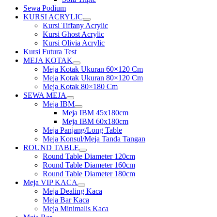
Sewa Podium
KURSI ACRYLIC
Show
Kursi Tiffany Acrylic
sub
Kursi Ghost Acrylic
menu
Kursi Olivia Acrylic
Kursi Futura Test
MEJA KOTAK
Show
Meja Kotak Ukuran 60×120 Cm
sub
Meja Kotak Ukuran 80×120 Cm
menu
Meja Kotak 80×180 Cm
SEWA MEJA
Show
Meja IBM
sub
Show
Meja IBM 45x180cm
menu
sub
Meja IBM 60x180cm
menu
Meja Panjang/Long Table
Meja Konsul/Meja Tanda Tangan
ROUND TABLE
Show
Round Table Diameter 120cm
sub
Round Table Diameter 160cm
menu
Round Table Diameter 180cm
Meja VIP KACA
Show
Meja Dealing Kaca
sub
Meja Bar Kaca
menu
Meja Minimalis Kaca