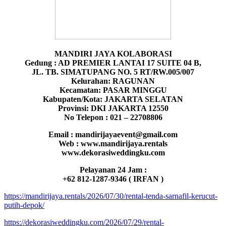
MANDIRI JAYA KOLABORASI
Gedung : AD PREMIER LANTAI 17 SUITE 04 B,
JL. TB. SIMATUPANG NO. 5 RT/RW.005/007
Kelurahan: RAGUNAN
Kecamatan: PASAR MINGGU
Kabupaten/Kota: JAKARTA SELATAN
Provinsi: DKI JAKARTA 12550
No Telepon : 021 – 22708806
Email : mandirijayaevent@gmail.com
Web : www.mandirijaya.rentals
www.dekorasiweddingku.com
Pelayanan 24 Jam :
+62 812-1287-9346 ( IRFAN )
https://mandirijaya.rentals/2026/07/30/rental-tenda-sarnafil-kerucut-
putih-depok/
https://dekorasiweddingku.com/2026/07/29/rental-