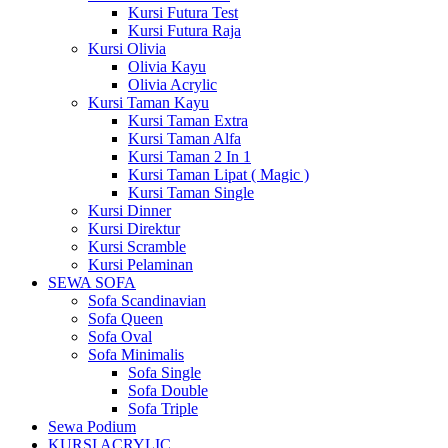
Kursi Futura Test
Kursi Futura Raja
Kursi Olivia
Olivia Kayu
Olivia Acrylic
Kursi Taman Kayu
Kursi Taman Extra
Kursi Taman Alfa
Kursi Taman 2 In 1
Kursi Taman Lipat ( Magic )
Kursi Taman Single
Kursi Dinner
Kursi Direktur
Kursi Scramble
Kursi Pelaminan
SEWA SOFA
Sofa Scandinavian
Sofa Queen
Sofa Oval
Sofa Minimalis
Sofa Single
Sofa Double
Sofa Triple
Sewa Podium
KURSI ACRYLIC