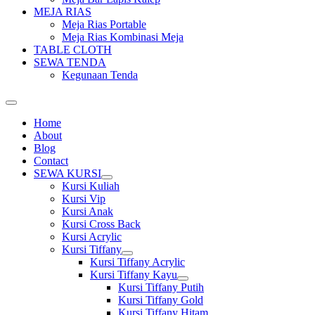
MEJA RIAS
Meja Rias Portable
Meja Rias Kombinasi Meja
TABLE CLOTH
SEWA TENDA
Kegunaan Tenda
Home
About
Blog
Contact
SEWA KURSI
Show
Kursi Kuliah
sub
Kursi Vip
menu
Kursi Anak
Kursi Cross Back
Kursi Acrylic
Kursi Tiffany
Show
Kursi Tiffany Acrylic
sub
Kursi Tiffany Kayu
menu
Show
Kursi Tiffany Putih
sub
Kursi Tiffany Gold
menu
Kursi Tiffany Hitam