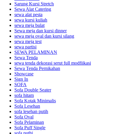
Sarung Kursi Stretch
Sewa Alat Catering
sewa alat pesta
sewa kursi kuliah
sewa meja bulat
Sewa meja dan kursi dinner
sewa meja oval dan kursi silang
sewa meja test
sewa partisi
SEWA PELAMINAN
Sewa Tenda
sewa tenda dekorasi serut full modfiikasi
Sewa Tenda Pernikahan
Showcase
Sign In
SOFA
Sofa Double Seater
sofa hitam
Sofa Kotak Minimalis
Sofa Lesehan
sofa lesehan putih
Sofa Oval
Sofa Pelaminan
Sofa Puff Single
sofa puthi