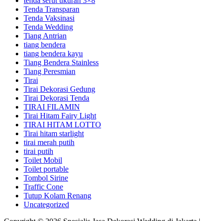
tenda serut ukuran 3×8
Tenda Transparan
Tenda Vaksinasi
Tenda Wedding
Tiang Antrian
tiang bendera
tiang bendera kayu
Tiang Bendera Stainless
Tiang Peresmian
Tirai
Tirai Dekorasi Gedung
Tirai Dekorasi Tenda
TIRAI FILAMIN
Tirai Hitam Fairy Light
TIRAI HITAM LOTTO
Tirai hitam starlight
tirai merah putih
tirai putih
Toilet Mobil
Toilet portable
Tombol Sirine
Traffic Cone
Tutup Kolam Renang
Uncategorized