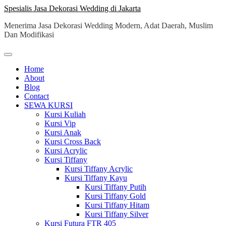
Skip
Spesialis Jasa Dekorasi Wedding di Jakarta
to
Menerima Jasa Dekorasi Wedding Modern, Adat Daerah, Muslim
content
Dan Modifikasi
Home
About
Blog
Contact
SEWA KURSI
Kursi Kuliah
Kursi Vip
Kursi Anak
Kursi Cross Back
Kursi Acrylic
Kursi Tiffany
Kursi Tiffany Acrylic
Kursi Tiffany Kayu
Kursi Tiffany Putih
Kursi Tiffany Gold
Kursi Tiffany Hitam
Kursi Tiffany Silver
Kursi Futura FTR 405