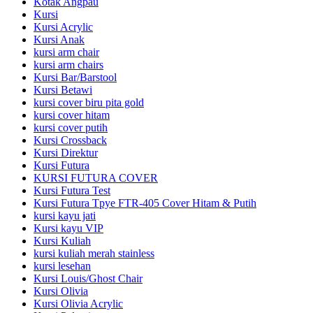
Kotak Angpau
Kursi
Kursi Acrylic
Kursi Anak
kursi arm chair
kursi arm chairs
Kursi Bar/Barstool
Kursi Betawi
kursi cover biru pita gold
kursi cover hitam
kursi cover putih
Kursi Crossback
Kursi Direktur
Kursi Futura
KURSI FUTURA COVER
Kursi Futura Test
Kursi Futura Tpye FTR-405 Cover Hitam & Putih
kursi kayu jati
Kursi kayu VIP
Kursi Kuliah
kursi kuliah merah stainless
kursi lesehan
Kursi Louis/Ghost Chair
Kursi Olivia
Kursi Olivia Acrylic