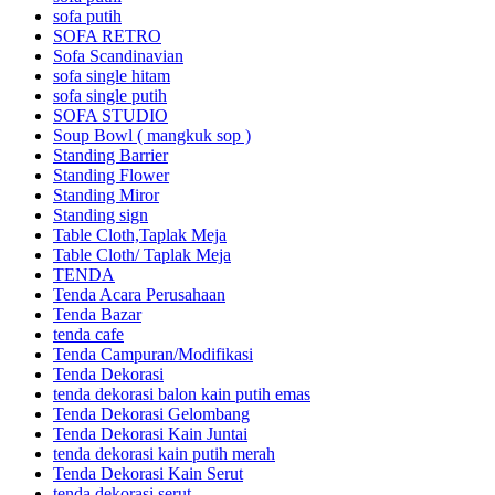
sofa putih
SOFA RETRO
Sofa Scandinavian
sofa single hitam
sofa single putih
SOFA STUDIO
Soup Bowl ( mangkuk sop )
Standing Barrier
Standing Flower
Standing Miror
Standing sign
Table Cloth,Taplak Meja
Table Cloth/ Taplak Meja
TENDA
Tenda Acara Perusahaan
Tenda Bazar
tenda cafe
Tenda Campuran/Modifikasi
Tenda Dekorasi
tenda dekorasi balon kain putih emas
Tenda Dekorasi Gelombang
Tenda Dekorasi Kain Juntai
tenda dekorasi kain putih merah
Tenda Dekorasi Kain Serut
tenda dekorasi serut