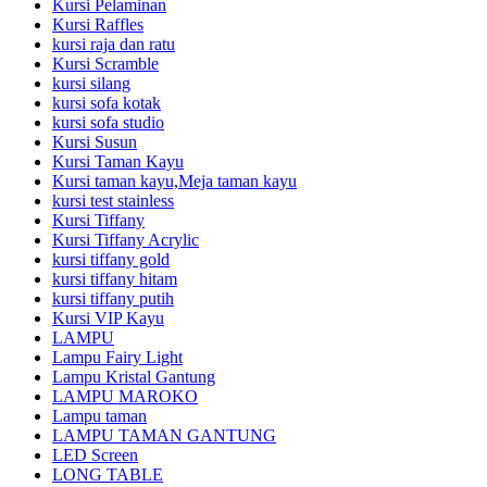
Kursi Pelaminan
Kursi Raffles
kursi raja dan ratu
Kursi Scramble
kursi silang
kursi sofa kotak
kursi sofa studio
Kursi Susun
Kursi Taman Kayu
Kursi taman kayu,Meja taman kayu
kursi test stainless
Kursi Tiffany
Kursi Tiffany Acrylic
kursi tiffany gold
kursi tiffany hitam
kursi tiffany putih
Kursi VIP Kayu
LAMPU
Lampu Fairy Light
Lampu Kristal Gantung
LAMPU MAROKO
Lampu taman
LAMPU TAMAN GANTUNG
LED Screen
LONG TABLE