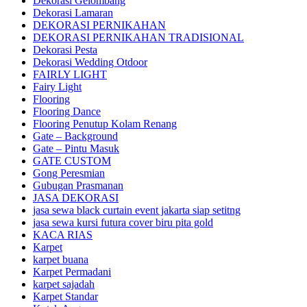
Dekorasi Gelombang
Dekorasi Lamaran
DEKORASI PERNIKAHAN
DEKORASI PERNIKAHAN TRADISIONAL
Dekorasi Pesta
Dekorasi Wedding Otdoor
FAIRLY LIGHT
Fairy Light
Flooring
Flooring Dance
Flooring Penutup Kolam Renang
Gate – Background
Gate – Pintu Masuk
GATE CUSTOM
Gong Peresmian
Gubugan Prasmanan
JASA DEKORASI
jasa sewa black curtain event jakarta siap setitng
jasa sewa kursi futura cover biru pita gold
KACA RIAS
Karpet
karpet buana
Karpet Permadani
karpet sajadah
Karpet Standar