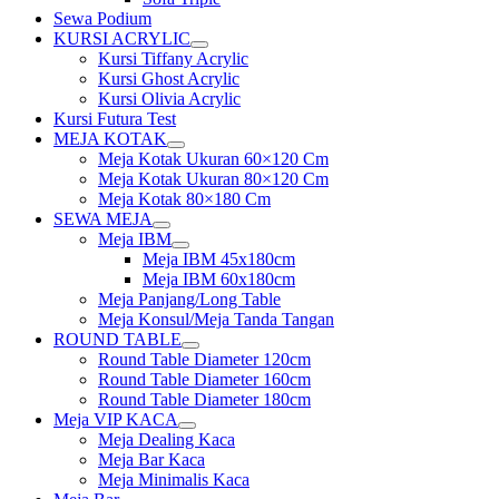
Sewa Podium
KURSI ACRYLIC
Show
Kursi Tiffany Acrylic
sub
Kursi Ghost Acrylic
menu
Kursi Olivia Acrylic
Kursi Futura Test
MEJA KOTAK
Show
Meja Kotak Ukuran 60×120 Cm
sub
Meja Kotak Ukuran 80×120 Cm
menu
Meja Kotak 80×180 Cm
SEWA MEJA
Show
Meja IBM
sub
Show
Meja IBM 45x180cm
menu
sub
Meja IBM 60x180cm
menu
Meja Panjang/Long Table
Meja Konsul/Meja Tanda Tangan
ROUND TABLE
Show
Round Table Diameter 120cm
sub
Round Table Diameter 160cm
menu
Round Table Diameter 180cm
Meja VIP KACA
Show
Meja Dealing Kaca
sub
Meja Bar Kaca
menu
Meja Minimalis Kaca