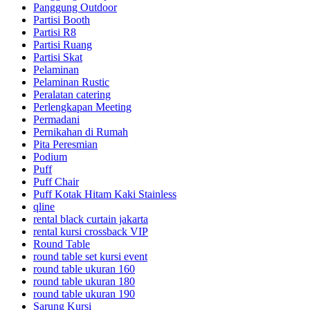
Panggung Outdoor
Partisi Booth
Partisi R8
Partisi Ruang
Partisi Skat
Pelaminan
Pelaminan Rustic
Peralatan catering
Perlengkapan Meeting
Permadani
Pernikahan di Rumah
Pita Peresmian
Podium
Puff
Puff Chair
Puff Kotak Hitam Kaki Stainless
qline
rental black curtain jakarta
rental kursi crossback VIP
Round Table
round table set kursi event
round table ukuran 160
round table ukuran 180
round table ukuran 190
Sarung Kursi