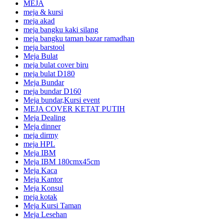
MEJA
meja & kursi
meja akad
meja bangku kaki silang
meja bangku taman bazar ramadhan
meja barstool
Meja Bulat
meja bulat cover biru
meja bulat D180
Meja Bundar
meja bundar D160
Meja bundar,Kursi event
MEJA COVER KETAT PUTIH
Meja Dealing
Meja dinner
meja dirmy
meja HPL
Meja IBM
Meja IBM 180cmx45cm
Meja Kaca
Meja Kantor
Meja Konsul
meja kotak
Meja Kursi Taman
Meja Lesehan