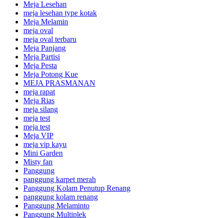
Meja Lesehan
meja lesehan type kotak
Meja Melamin
meja oval
meja oval terbaru
Meja Panjang
Meja Partisi
Meja Pesta
Meja Potong Kue
MEJA PRASMANAN
meja rapat
Meja Rias
meja silang
meja test
meja test
Meja VIP
meja vip kayu
Mini Garden
Misty fan
Panggung
panggung karpet merah
Panggung Kolam Penutup Renang
panggung kolam renang
Panggung Melaminto
Panggung Multiplek