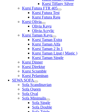
Kursi Tiffany Silver
Kursi Futura FTR 405
Show
Kursi Futura Test
sub
Kursi Futura Raja
menu
Kursi Olivia
Show
Olivia Kayu
sub
Olivia Acrylic
menu
Kursi Taman Kayu
Show
Kursi Taman Extra
sub
Kursi Taman Alfa
menu
Kursi Taman 2 In 1
Kursi Taman Lipat ( Magic )
Kursi Taman Single
Kursi Dinner
Kursi Direktur
Kursi Scramble
Kursi Pelaminan
SEWA SOFA
Show
Sofa Scandinavian
sub
Sofa Queen
menu
Sofa Oval
Sofa Minimalis
Show
Sofa Single
sub
Sofa Double
menu
Sofa Triple