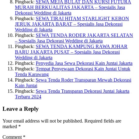
Pingback:
SEWA MEJA BULAT DAN KURSI FUTURA
MURAH BERKUALITAS JAKARTA – Spesialis Jasa
Dekorasi Wedding di Jakarta
Pingback:
SEWA TIRAI HITAM STARLIGHT KEBON
JERUK JAKARTA BARAT – Spesialis Jasa Dekorasi
Wedding di Jakarta
Pingback:
SEWA TENDA RODER JAKARTA SELATAN
– Spesialis Jasa Dekorasi Wedding di Jakarta
Pingback:
SEWA TENDA KAMPUNG RAWA JOHAR
BARU JAKARTA PUSAT – Spesialis Jasa Dekorasi
Wedding di Jakarta
Pingback:
Penyedia Jasa Sewa Dekorasi Kain Juntai Jakarta
Pingback:
Tempat Penyewaan Dekorasi Kain Juntai Untuk
Tenda Karawang
Pingback:
Sewa Tenda Roder Transparan Mewah Dekorasi
Kain Juntai
Pingback:
Sewa Tenda Transparan Dekorasi Juntai Jakarta
Terbaru 2024
Leave a Reply
Your email address will not be published.
Required fields are
marked
*
Comment
*