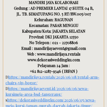
MANDIRI JAYA KOLABORASI
Gedung : AD PREMIER LANTAI 17 SUITE 04 B,
JL. TB. SIMATUPANG NO. 5 RT/RW.005/007
Kelurahan: RAGUNAN
Kecamatan: PASAR MINGGU
Kabupaten/Kota: JAKARTA SELATAN
Provinsi: DKI JAKARTA 12550
No Telepon : 021 – 22708806
Email : mandirijayaevent@gmail.com
Web : www.mandirijaya.rentals
www.dekorasiweddingku.com
Pelayanan 24 Jam :
+62 812-1287-9346 ( IRFAN )
D
https://mandirijaya.rentals/2026/06/08/rental-arm-
chairs-vip-bogor/
D
https://mandirijayaevent.id/2026/06/06/sewa-
kursimeja-area-bsd-tangerang/
s
https://dekorasiweddingku.com/2026/06/05/sewa-
meja-kursi-taman-murah-daerah-jakarta-timur/