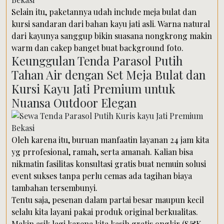
Selain itu, paketannya udah include meja bulat dan
kursi sandaran dari bahan kayu jati asli. Warna natural
dari kayunya sanggup bikin suasana nongkrong makin
warm dan cakep banget buat background foto.
Keunggulan Tenda Parasol Putih
Tahan Air dengan Set Meja Bulat dan
Kursi Kayu Jati Premium untuk
Nuansa Outdoor Elegan
Oleh karena itu, buruan manfaatin layanan 24 jam kita
yg prrofesional, ramah, serta amanah. Kalian bisa
nikmatin fasilitas konsultasi gratis buat nemuin solusi
event sukses tanpa perlu cemas ada tagihan biaya
tambahan tersembunyi.
Tentu saja, pesenan dalam partai besar maupun kecil
selalu kita layani pakai produk original berkualitas.
Makin asik lagi karena kita kasih gratis ongkir (S&K