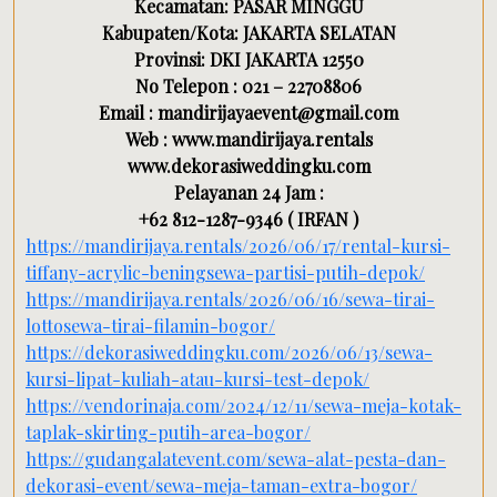
Kecamatan: PASAR MINGGU
Kabupaten/Kota: JAKARTA SELATAN
Provinsi: DKI JAKARTA 12550
No Telepon : 021 – 22708806
Email : mandirijayaevent@gmail.com
Web : www.mandirijaya.rentals
www.dekorasiweddingku.com
Pelayanan 24 Jam :
+62 812-1287-9346 ( IRFAN )
https://mandirijaya.rentals/2026/06/17/rental-kursi-
tiffany-acrylic-beningsewa-partisi-putih-depok/
https://mandirijaya.rentals/2026/06/16/sewa-tirai-
lottosewa-tirai-filamin-bogor/
https://dekorasiweddingku.com/2026/06/13/sewa-
kursi-lipat-kuliah-atau-kursi-test-depok/
https://vendorinaja.com/2024/12/11/sewa-meja-kotak-
taplak-skirting-putih-area-bogor/
https://gudangalatevent.com/sewa-alat-pesta-dan-
dekorasi-event/sewa-meja-taman-extra-bogor/