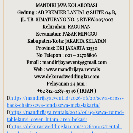
MANDIRI JAYA KOLABORASI
Gedung : AD PREMIER LANTAI 17 SUITE 04 B,
JL. TB. SIMATUPANG NO. 5 RT/RW.005/007
Kelurahan: RAGUNAN
Kecamatan: PASAR MINGGU
Kabupaten/Kota: JAKARTA SELATAN
Provinsi: DKI JAKARTA 12550
No Telepon : 021 – 22708806
Email : mandirijayaevent@gmail.com
Web : www.mandirijaya.rentals
www.dekorasiweddingku.com
Pelayanan 24 Jam :
+62 812-1287-9346 ( IRFAN )
D
https://mandirijayaevent.id/2026/06/20/sewa-cross-
back-chairssewa-tendasewa-meja-jakarta/
D
https://mandirijaya.rentals/2026/06/19/sewa-round-
tablekursi-cover-hitam-area-bekasi/
D
https://dekorasiweddingku.com/2026/06/17/rental-