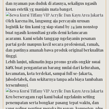
dan nyaman pas duduk di atasnya, sekaligus ngasih
kesan estetik yg manjain mata banget.
Oleh karena itu, langsung aja percayain urusan
logistik ke tim kami yg siap stand by 24 jam nonstop
buat ngasih konsultasi gratis demi kelancaran
acaramu. Kami selalu tanggap ngelayanin pesanan
partai gede maupun kecil secara profesional, ramah,
dan pastinya amanah bawa produk original berkualitas
tinggi.
Lebih lanjut, nikmatin juga promo gratis ongkir ssuai
S&K buat pengantaran barang mulai dari kelurahan,
kecamatan, kota terdekat, sampai full se-Jakarta,
Jabodetabek, dan sekitarnya tanpa ada biaya tambahan
tersembunyi.
Kru berseragam rapi kami bakal ngelakuin setting
penempatan serta bongkar pasang tepat waktu, dan
yang paling penting mereka itu sopan, kompeten, plus