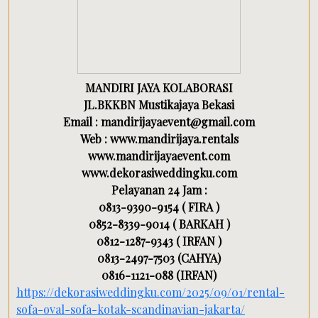
MANDIRI JAYA KOLABORASI
JL.BKKBN Mustikajaya Bekasi
Email : mandirijayaevent@gmail.com
Web : www.mandirijaya.rentals
www.mandirijayaevent.com
www.dekorasiweddingku.com
Pelayanan 24 Jam :
0813-9390-9154 ( FIRA )
0852-8339-9014 ( BARKAH )
0812-1287-9343 ( IRFAN )
0813-2497-7503 (CAHYA)
0816-1121-088 (IRFAN)
https://dekorasiweddingku.com/2025/09/01/rental-
sofa-oval-sofa-kotak-scandinavian-jakarta/