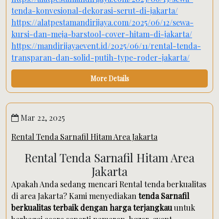
tenda-konvesional-dekorasi-serut-di-jakarta/
https://alatpestamandirijaya.com/2025/06/12/sewa-
kursi-dan-meja-barstool-cover-hitam-di-jakarta/
https://mandirijayaevent.id/2025/06/11/rental-tenda-
transparan-dan-solid-putih-type-roder-jakarta/
More Details
Mar 22, 2025
Rental Tenda Sarnafil Hitam Area Jakarta
Rental Tenda Sarnafil Hitam Area
Jakarta
Apakah Anda sedang mencari Rental tenda berkualitas
di area Jakarta? Kami menyediakan
tenda Sarnafil
berkualitas terbaik dengan harga terjangkau
untuk