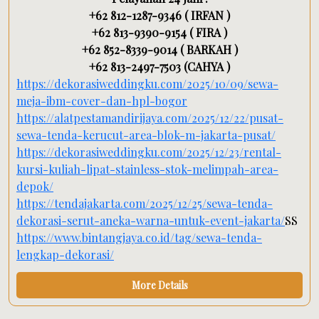
+62 812-1287-9346 ( IRFAN )
+62 813-9390-9154 ( FIRA )
+62 852-8339-9014 ( BARKAH )
+62 813-2497-7503 (CAHYA )
https://dekorasiweddingku.com/2025/10/09/sewa-
meja-ibm-cover-dan-hpl-bogor
https://alatpestamandirijaya.com/2025/12/22/pusat-
sewa-tenda-kerucut-area-blok-m-jakarta-pusat/
https://dekorasiweddingku.com/2025/12/23/rental-
kursi-kuliah-lipat-stainless-stok-melimpah-area-
depok/
https://tendajakarta.com/2025/12/25/sewa-tenda-
dekorasi-serut-aneka-warna-untuk-event-jakarta/
SS
https://www.bintangjaya.co.id/tag/sewa-tenda-
lengkap-dekorasi/
More Details