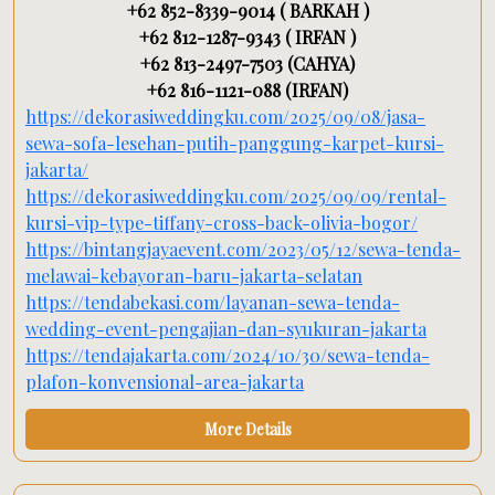
+62 852-8339-9014 ( BARKAH )
+62 812-1287-9343 ( IRFAN )
+62 813-2497-7503 (CAHYA)
+62 816-1121-088 (IRFAN)
https://dekorasiweddingku.com/2025/09/08/jasa-
sewa-sofa-lesehan-putih-panggung-karpet-kursi-
jakarta/
https://dekorasiweddingku.com/2025/09/09/rental-
kursi-vip-type-tiffany-cross-back-olivia-bogor/
https://bintangjayaevent.com/2023/05/12/sewa-tenda-
melawai-kebayoran-baru-jakarta-selatan
https://tendabekasi.com/layanan-sewa-tenda-
wedding-event-pengajian-dan-syukuran-jakarta
https://tendajakarta.com/2024/10/30/sewa-tenda-
plafon-konvensional-area-jakarta
More Details