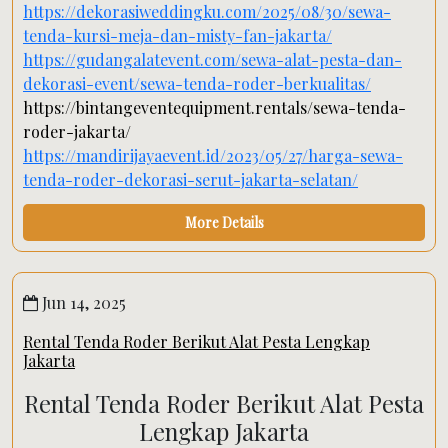
https://dekorasiweddingku.com/2025/08/30/sewa-
tenda-kursi-meja-dan-misty-fan-jakarta/
https://gudangalatevent.com/sewa-alat-pesta-dan-
dekorasi-event/sewa-tenda-roder-berkualitas/
https://bintangeventequipment.rentals/sewa-tenda-
roder-jakarta/
https://mandirijayaevent.id/2023/05/27/harga-sewa-
tenda-roder-dekorasi-serut-jakarta-selatan/
More Details
Jun 14, 2025
Rental Tenda Roder Berikut Alat Pesta Lengkap
Jakarta
Rental Tenda Roder Berikut Alat Pesta
Lengkap Jakarta