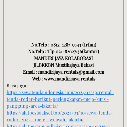
No.Telp : 0812-1287-9343 (Irfan)
No.Telp : Tlp.021-82627136(kantor)
MANDIRI JAYA KOLABORASI
JL.BKKBN Mustikajaya Bekasi
Email : mandirijaya.rentals@gmail.com
Web : www.mandirijaya.rentals
Baca juga :
https://sewatendaindonesia.com/2024/12/29/rental-
tenda-roder-berikut-perlengkapan-meja-kursi-
panggung-area-jakarta/
https://alatpestajaksel.top/2024/03/30/sewa-tenda-
roder-20×25-meter-wilayah-jakarta/
https://alatpestamandirijaya.com/2025/06/13/sewa-