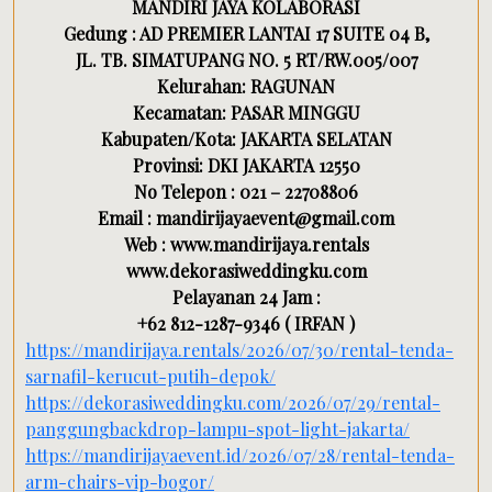
MANDIRI JAYA KOLABORASI
Gedung : AD PREMIER LANTAI 17 SUITE 04 B,
JL. TB. SIMATUPANG NO. 5 RT/RW.005/007
Kelurahan: RAGUNAN
Kecamatan: PASAR MINGGU
Kabupaten/Kota: JAKARTA SELATAN
Provinsi: DKI JAKARTA 12550
No Telepon : 021 – 22708806
Email : mandirijayaevent@gmail.com
Web : www.mandirijaya.rentals
www.dekorasiweddingku.com
Pelayanan 24 Jam :
+62 812-1287-9346 ( IRFAN )
https://mandirijaya.rentals/2026/07/30/rental-tenda-
sarnafil-kerucut-putih-depok/
https://dekorasiweddingku.com/2026/07/29/rental-
panggungbackdrop-lampu-spot-light-jakarta/
https://mandirijayaevent.id/2026/07/28/rental-tenda-
arm-chairs-vip-bogor/