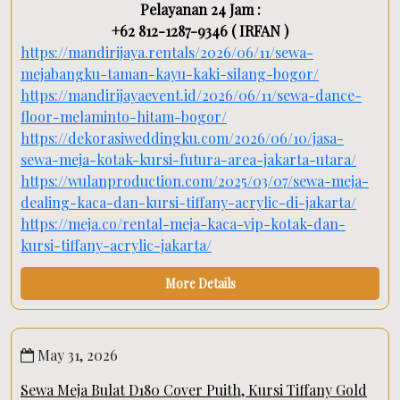
Pelayanan 24 Jam :
+62 812-1287-9346 ( IRFAN )
https://mandirijaya.rentals/2026/06/11/sewa-
mejabangku-taman-kayu-kaki-silang-bogor/
https://mandirijayaevent.id/2026/06/11/sewa-dance-
floor-melaminto-hitam-bogor/
https://dekorasiweddingku.com/2026/06/10/jasa-
sewa-meja-kotak-kursi-futura-area-jakarta-utara/
https://wulanproduction.com/2025/03/07/sewa-meja-
dealing-kaca-dan-kursi-tiffany-acrylic-di-jakarta/
https://meja.co/rental-meja-kaca-vip-kotak-dan-
kursi-tiffany-acrylic-jakarta/
More Details
May 31, 2026
Sewa Meja Bulat D180 Cover Puith, Kursi Tiffany Gold