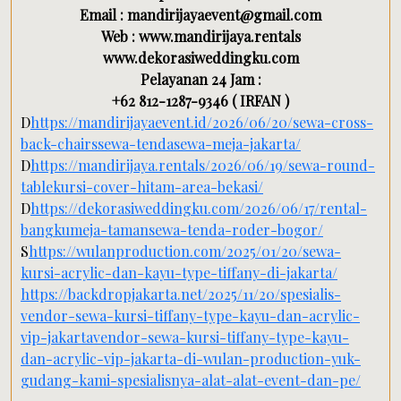
Email : mandirijayaevent@gmail.com
Web : www.mandirijaya.rentals
www.dekorasiweddingku.com
Pelayanan 24 Jam :
+62 812-1287-9346 ( IRFAN )
D
https://mandirijayaevent.id/2026/06/20/sewa-cross-
back-chairssewa-tendasewa-meja-jakarta/
D
https://mandirijaya.rentals/2026/06/19/sewa-round-
tablekursi-cover-hitam-area-bekasi/
D
https://dekorasiweddingku.com/2026/06/17/rental-
bangkumeja-tamansewa-tenda-roder-bogor/
S
https://wulanproduction.com/2025/01/20/sewa-
kursi-acrylic-dan-kayu-type-tiffany-di-jakarta/
https://backdropjakarta.net/2025/11/20/spesialis-
vendor-sewa-kursi-tiffany-type-kayu-dan-acrylic-
vip-jakartavendor-sewa-kursi-tiffany-type-kayu-
dan-acrylic-vip-jakarta-di-wulan-production-yuk-
gudang-kami-spesialisnya-alat-alat-event-dan-pe/