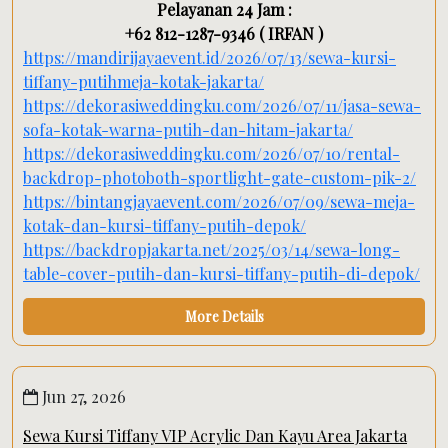
Pelayanan 24 Jam :
+62 812-1287-9346 ( IRFAN )
https://mandirijayaevent.id/2026/07/13/sewa-kursi-
tiffany-putihmeja-kotak-jakarta/
https://dekorasiweddingku.com/2026/07/11/jasa-sewa-
sofa-kotak-warna-putih-dan-hitam-jakarta/
https://dekorasiweddingku.com/2026/07/10/rental-
backdrop-photoboth-sportlight-gate-custom-pik-2/
https://bintangjayaevent.com/2026/07/09/sewa-meja-
kotak-dan-kursi-tiffany-putih-depok/
https://backdropjakarta.net/2025/03/14/sewa-long-
table-cover-putih-dan-kursi-tiffany-putih-di-depok/
More Details
Jun 27, 2026
Sewa Kursi Tiffany VIP Acrylic Dan Kayu Area Jakarta