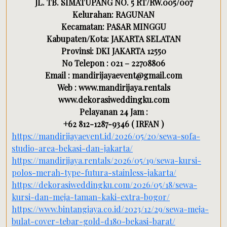
JL. TB. SIMATUPANG NO. 5 RT/RW.005/007
Kelurahan: RAGUNAN
Kecamatan: PASAR MINGGU
Kabupaten/Kota: JAKARTA SELATAN
Provinsi: DKI JAKARTA 12550
No Telepon : 021 – 22708806
Email : mandirijayaevent@gmail.com
Web : www.mandirijaya.rentals
www.dekorasiweddingku.com
Pelayanan 24 Jam :
+62 812-1287-9346 ( IRFAN )
https://mandirijayaevent.id/2026/05/20/sewa-sofa-
studio-area-bekasi-dan-jakarta/
https://mandirijaya.rentals/2026/05/19/sewa-kursi-
polos-merah-type-futura-stainless-jakarta/
https://dekorasiweddingku.com/2026/05/18/sewa-
kursi-dan-meja-taman-kaki-extra-bogor/
https://www.bintangjaya.co.id/2023/12/29/sewa-meja-
bulat-cover-tebar-gold-d180-bekasi-barat/