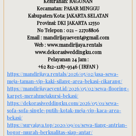
Kelurahan: RAGUNAN
Kecamatan: PASAR MINGGU
Kabupaten/Kota: JAKARTA SELATAN
Provinsi: DKI JAKARTA 12550
No Telepon : 021 – 22708806
Email : mandirijayaevent@gmail.com
Web : www.mandirijaya.rentals
www.dekorasiweddingku.com
Pelayanan 24 Jam :
+62 812-1287-9346 ( IRFAN )
https://mandirijaya.rentals/2026/05/02/jasa-sewa-
meja-taman-vip-kaki-silang-area-bekasi-cikarang/
https://mandirijayaevent.id/2026/05/02/sewa-flooring-
karpet-merahmejakursi-bekasi/
https://dekorasiweddingku.com/2026/05/01/sewa-
sofa-sofa-single-putih-kotak-meja-vip-kaca-area-
bekasi/
https://suryajaya.top/2020/09/01/sewa-tiang-antrian-
bogor-murah-berkualitas-siap-antar/