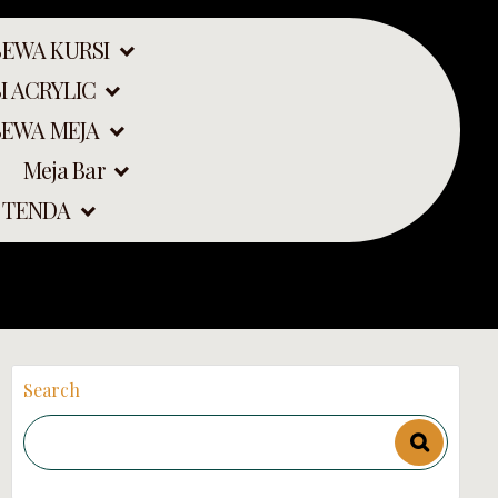
SEWA KURSI
I ACRYLIC
SEWA MEJA
Meja Bar
 TENDA
Search