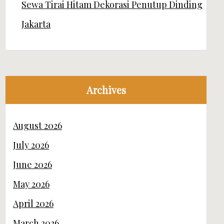
Sewa Tirai Hitam Dekorasi Penutup Dinding
Jakarta
Archives
August 2026
July 2026
June 2026
May 2026
April 2026
March 2026