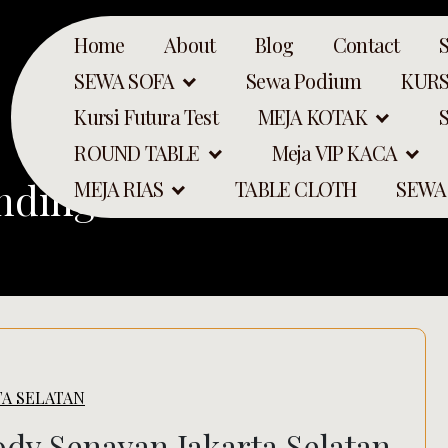
Home
About
Blog
Contact
SEWA SOFA
Sewa Podium
KURS
Kursi Futura Test
MEJA KOTAK
ROUND TABLE
Meja VIP KACA
nding Miror
MEJA RIAS
TABLE CLOTH
SEWA
TA SELATAN
Search
ody Senayan Jakarta Selatan