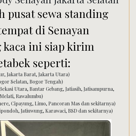
ah pusat sewa standing
rtempat di Senayan
 kaca ini siap kirim
tabek seperti:
ur, Jakarta Barat, Jakarta Utara)
ogor Selatan, Bogor Tengah)
 Bekasi Utara, Bantar Gebang, Jatiasih, Jatisampurna,
 Melati, Rawalumbu)
inere, Cipayung, Limo, Pancoran Mas dan sekitarnya)
ipondoh, Jatiuwung, Karawaci, BSD dan sekitarnya)