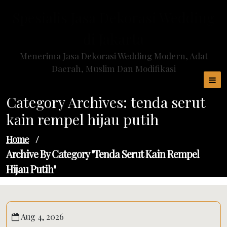
Skip
Spesialis Jasa Dekorasi Wedding
to
content
di Jakarta
Menerima Jasa Dekorasi Wedding Modern, Adat
Daerah, Muslim Dan Modifikasi
Category Archives: tenda serut
kain rempel hijau putih
Home
/
Archive By Category "tenda Serut Kain Rempel
Hijau Putih"
Aug 4, 2026