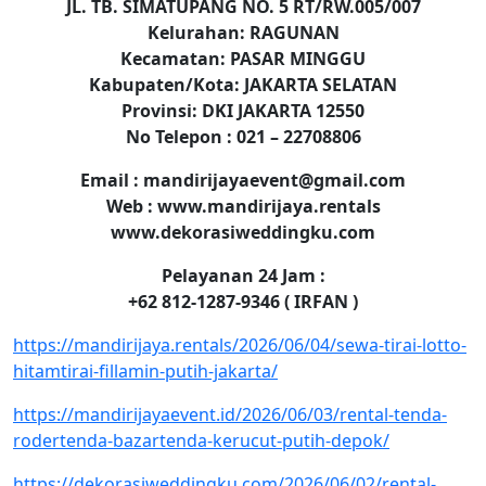
JL. TB. SIMATUPANG NO. 5 RT/RW.005/007
Kelurahan: RAGUNAN
Kecamatan: PASAR MINGGU
Kabupaten/Kota: JAKARTA SELATAN
Provinsi: DKI JAKARTA 12550
No Telepon : 021 – 22708806
Email : mandirijayaevent@gmail.com
Web : www.mandirijaya.rentals
www.dekorasiweddingku.com
Pelayanan 24 Jam :
+62 812-1287-9346 ( IRFAN )
https://mandirijaya.rentals/2026/06/04/sewa-tirai-lotto-
hitamtirai-fillamin-putih-jakarta/
https://mandirijayaevent.id/2026/06/03/rental-tenda-
rodertenda-bazartenda-kerucut-putih-depok/
https://dekorasiweddingku.com/2026/06/02/rental-