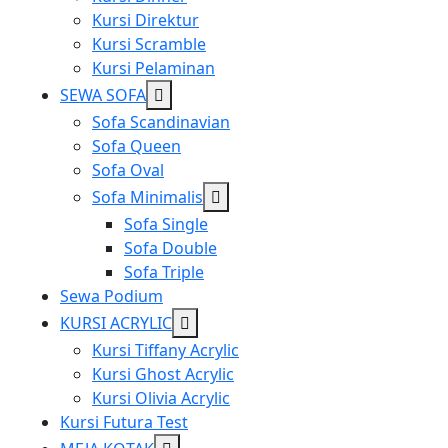
Kursi Direktur
Kursi Scramble
Kursi Pelaminan
Show
SEWA SOFA
sub
Sofa Scandinavian
menu
Sofa Queen
Sofa Oval
Show
Sofa Minimalis
sub
Sofa Single
menu
Sofa Double
Sofa Triple
Sewa Podium
Show
KURSI ACRYLIC
sub
Kursi Tiffany Acrylic
menu
Kursi Ghost Acrylic
Kursi Olivia Acrylic
Kursi Futura Test