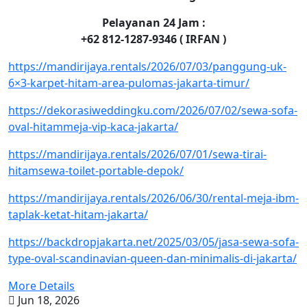
Pelayanan 24 Jam :
+62 812-1287-9346 ( IRFAN )
https://mandirijaya.rentals/2026/07/03/panggung-uk-
6×3-karpet-hitam-area-pulomas-jakarta-timur/
https://dekorasiweddingku.com/2026/07/02/sewa-sofa-
oval-hitammeja-vip-kaca-jakarta/
https://mandirijaya.rentals/2026/07/01/sewa-tirai-
hitamsewa-toilet-portable-depok/
https://mandirijaya.rentals/2026/06/30/rental-meja-ibm-
taplak-ketat-hitam-jakarta/
https://backdropjakarta.net/2025/03/05/jasa-sewa-sofa-
type-oval-scandinavian-queen-dan-minimalis-di-jakarta/
More Details
Jun 18, 2026