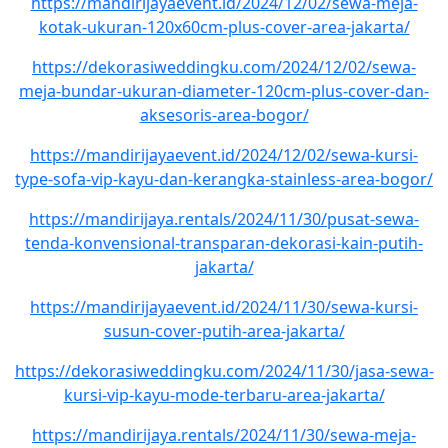
https://mandirijayaevent.id/2024/12/02/sewa-meja-
kotak-ukuran-120x60cm-plus-cover-area-jakarta/
https://dekorasiweddingku.com/2024/12/02/sewa-
meja-bundar-ukuran-diameter-120cm-plus-cover-dan-
aksesoris-area-bogor/
https://mandirijayaevent.id/2024/12/02/sewa-kursi-
type-sofa-vip-kayu-dan-kerangka-stainless-area-bogor/
https://mandirijaya.rentals/2024/11/30/pusat-sewa-
tenda-konvensional-transparan-dekorasi-kain-putih-
jakarta/
https://mandirijayaevent.id/2024/11/30/sewa-kursi-
susun-cover-putih-area-jakarta/
https://dekorasiweddingku.com/2024/11/30/jasa-sewa-
kursi-vip-kayu-mode-terbaru-area-jakarta/
https://mandirijaya.rentals/2024/11/30/sewa-meja-