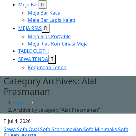
Show
Meja Bar
sub
Meja Bar Kaca
menu
Meja Bar Lapis Kalep
Show
MEJA RIAS
sub
Meja Rias Portable
menu
Meja Rias Kombinasi Meja
TABLE CLOTH
Show
SEWA TENDA
sub
Kegunaan Tenda
menu
Category Archives: Alat
Prasmanan
Home
/
Archive by category "Alat Prasmanan"
Jul 4, 2026
Sewa Sofa Oval,Sofa Scandinavian,Sofa Minimalis,Sofa
Queen Jakarta