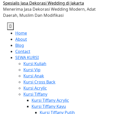
Skip
Spesialis Jasa Dekorasi Wedding di Jakarta
to
Menerima Jasa Dekorasi Wedding Modern, Adat
content
Daerah, Muslim Dan Modifikasi
Home
About
Blog
Contact
SEWA KURSI
Kursi Kuliah
Kursi Vip
Kursi Anak
Kursi Cross Back
Kursi Acrylic
Kursi Tiffany
Kursi Tiffany Acrylic
Kursi Tiffany Kayu
Kursi Tiffany Putih