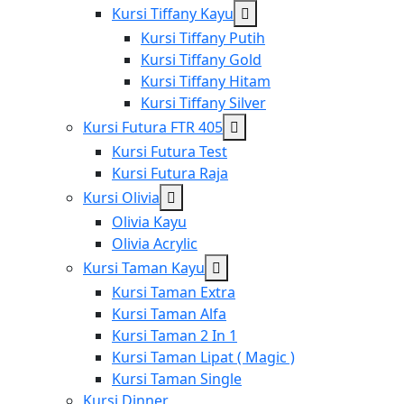
menu
Show
Kursi Tiffany Kayu
sub
Kursi Tiffany Putih
menu
Kursi Tiffany Gold
Kursi Tiffany Hitam
Kursi Tiffany Silver
Show
Kursi Futura FTR 405
sub
Kursi Futura Test
menu
Kursi Futura Raja
Show
Kursi Olivia
sub
Olivia Kayu
menu
Olivia Acrylic
Show
Kursi Taman Kayu
sub
Kursi Taman Extra
menu
Kursi Taman Alfa
Kursi Taman 2 In 1
Kursi Taman Lipat ( Magic )
Kursi Taman Single
Kursi Dinner