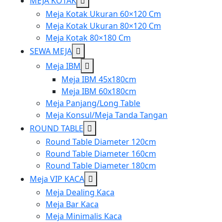
Show
MEJA KOTAK
sub
Meja Kotak Ukuran 60×120 Cm
menu
Meja Kotak Ukuran 80×120 Cm
Meja Kotak 80×180 Cm
Show
SEWA MEJA
sub
Show
Meja IBM
menu
sub
Meja IBM 45x180cm
menu
Meja IBM 60x180cm
Meja Panjang/Long Table
Meja Konsul/Meja Tanda Tangan
Show
ROUND TABLE
sub
Round Table Diameter 120cm
menu
Round Table Diameter 160cm
Round Table Diameter 180cm
Show
Meja VIP KACA
sub
Meja Dealing Kaca
menu
Meja Bar Kaca
Meja Minimalis Kaca