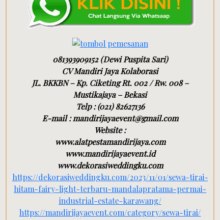
081393909152 (Dewi Puspita Sari)
CV Mandiri Jaya Kolaborasi
JL. BKKBN – Kp. Ciketing Rt. 002 / Rw. 008 –
Mustikajaya – Bekasi
Telp : (021) 82627136
E-mail : mandirijayaevent@gmail.com
Website :
www.alatpestamandirijaya.com
www.mandirijayaevent.id
www.dekorasiweddingku.com
https://dekorasiweddingku.com/2023/11/01/sewa-tirai-
hitam-fairy-light-terbaru-mandalapratama-permai-
industrial-estate-karawang/
https://mandirijayaevent.com/category/sewa-tirai/