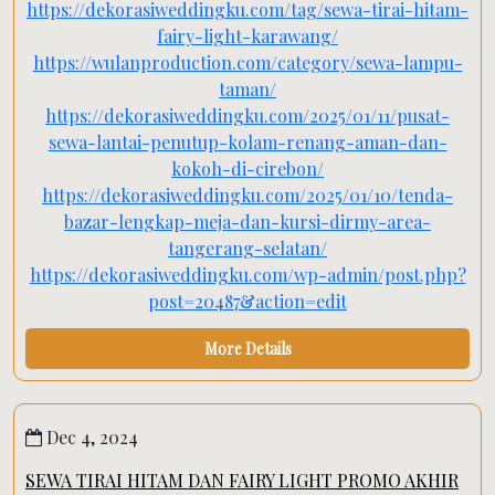
https://dekorasiweddingku.com/tag/sewa-tirai-hitam-
fairy-light-karawang/
https://wulanproduction.com/category/sewa-lampu-
taman/
https://dekorasiweddingku.com/2025/01/11/pusat-
sewa-lantai-penutup-kolam-renang-aman-dan-
kokoh-di-cirebon/
https://dekorasiweddingku.com/2025/01/10/tenda-
bazar-lengkap-meja-dan-kursi-dirmy-area-
tangerang-selatan/
https://dekorasiweddingku.com/wp-admin/post.php?
post=20487&action=edit
More Details
Dec 4, 2024
SEWA TIRAI HITAM DAN FAIRY LIGHT PROMO AKHIR