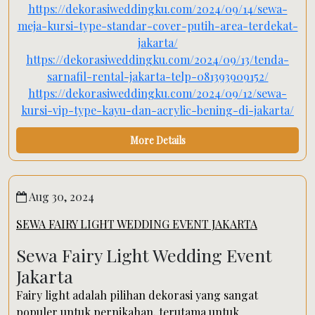
https://dekorasiweddingku.com/2024/09/14/sewa-
meja-kursi-type-standar-cover-putih-area-terdekat-
jakarta/
https://dekorasiweddingku.com/2024/09/13/tenda-
sarnafil-rental-jakarta-telp-081393909152/
https://dekorasiweddingku.com/2024/09/12/sewa-
kursi-vip-type-kayu-dan-acrylic-bening-di-jakarta/
More Details
Aug 30, 2024
SEWA FAIRY LIGHT WEDDING EVENT JAKARTA
Sewa Fairy Light Wedding Event
Jakarta
Fairy light adalah pilihan dekorasi yang sangat
populer untuk pernikahan, terutama untuk