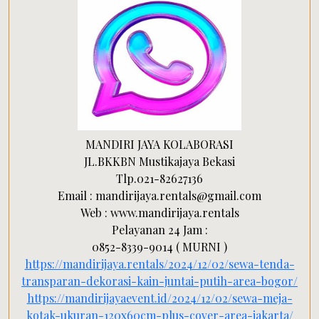
MANDIRI JAYA KOLABORASI
JL.BKKBN Mustikajaya Bekasi
Tlp.021-82627136
Email : mandirijaya.rentals@gmail.com
Web : www.mandirijaya.rentals
Pelayanan 24 Jam :
0852-8339-9014 ( MURNI )
https://mandirijaya.rentals/2024/12/02/sewa-tenda-
transparan-dekorasi-kain-juntai-putih-area-bogor/
https://mandirijayaevent.id/2024/12/02/sewa-meja-
kotak-ukuran-120x60cm-plus-cover-area-jakarta/