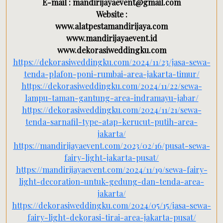
E-mail : mandirijayaevent@gmail.com
Website :
www.alatpestamandirijaya.com
www.mandirijayaevent.id
www.dekorasiweddingku.com
https://dekorasiweddingku.com/2024/11/23/jasa-sewa-
tenda-plafon-poni-rumbai-area-jakarta-timur/
https://dekorasiweddingku.com/2024/11/22/sewa-
lampu-taman-gantung-area-indramayu-jabar/
https://dekorasiweddingku.com/2024/11/21/sewa-
tenda-sarnafil-type-atap-kerucut-putih-area-
jakarta/
https://mandirijayaevent.com/2023/02/16/pusat-sewa-
fairy-light-jakarta-pusat/
https://mandirijayaevent.com/2024/11/19/sewa-fairy-
light-decoration-untuk-gedung-dan-tenda-area-
jakarta/
https://dekorasiweddingku.com/2024/05/15/jasa-sewa-
fairy-light-dekorasi-tirai-area-jakarta-pusat/