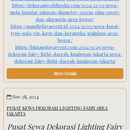
https://dekorasiweddingku.com/2024/12/02/sewa-
meja-bundar-ukuran-diameter-120cm-plus-cover-
dan-aksesoris-area-bogor/
https://mandirijayaevent.id/2024/12/02/sewa-kursi-
type-sofa-vip-kayu-dan-kerangka-stainless-area-
bogor/
https://bintangjayaevent.com/2024/11/29/sewa-
dekorasi-fairy-light-daerah-kuningan-jakarta/sewa-
dekorasi-fairy-light-daerah-kuningan-jakarta/
More Details
Nov 28, 2024
PUSAT SEWA DEKORASI LIGHTING FAIRY AREA
JAKARTA
Pusat Sewa Dekorasi Lighting Fairy