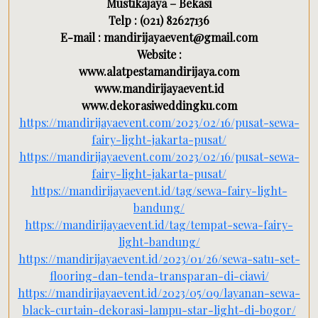
Mustikajaya – Bekasi
Telp : (021) 82627136
E-mail : mandirijayaevent@gmail.com
Website :
www.alatpestamandirijaya.com
www.mandirijayaevent.id
www.dekorasiweddingku.com
https://mandirijayaevent.com/2023/02/16/pusat-sewa-
fairy-light-jakarta-pusat/
https://mandirijayaevent.com/2023/02/16/pusat-sewa-
fairy-light-jakarta-pusat/
https://mandirijayaevent.id/tag/sewa-fairy-light-
bandung/
https://mandirijayaevent.id/tag/tempat-sewa-fairy-
light-bandung/
https://mandirijayaevent.id/2023/01/26/sewa-satu-set-
flooring-dan-tenda-transparan-di-ciawi/
https://mandirijayaevent.id/2023/05/09/layanan-sewa-
black-curtain-dekorasi-lampu-star-light-di-bogor/