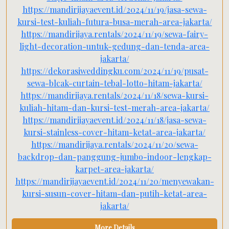
https://mandirijayaevent.id/2024/11/19/jasa-sewa-
kursi-test-kuliah-futura-busa-merah-area-jakarta/
https://mandirijaya.rentals/2024/11/19/sewa-fairy-
light-decoration-untuk-gedung-dan-tenda-area-
jakarta/
https://dekorasiweddingku.com/2024/11/19/pusat-
sewa-blcak-curtain-tebal-lotto-hitam-jakarta/
https://mandirijaya.rentals/2024/11/18/sewa-kursi-
kuliah-hitam-dan-kursi-test-merah-area-jakarta/
https://mandirijayaevent.id/2024/11/18/jasa-sewa-
kursi-stainless-cover-hitam-ketat-area-jakarta/
https://mandirijaya.rentals/2024/11/20/sewa-
backdrop-dan-panggung-jumbo-indoor-lengkap-
karpet-area-jakarta/
https://mandirijayaevent.id/2024/11/20/menyewakan-
kursi-susun-cover-hitam-dan-putih-ketat-area-
jakarta/
More Details