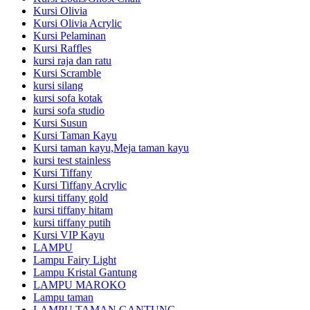
Kursi Olivia
Kursi Olivia Acrylic
Kursi Pelaminan
Kursi Raffles
kursi raja dan ratu
Kursi Scramble
kursi silang
kursi sofa kotak
kursi sofa studio
Kursi Susun
Kursi Taman Kayu
Kursi taman kayu,Meja taman kayu
kursi test stainless
Kursi Tiffany
Kursi Tiffany Acrylic
kursi tiffany gold
kursi tiffany hitam
kursi tiffany putih
Kursi VIP Kayu
LAMPU
Lampu Fairy Light
Lampu Kristal Gantung
LAMPU MAROKO
Lampu taman
LAMPU TAMAN GANTUNG