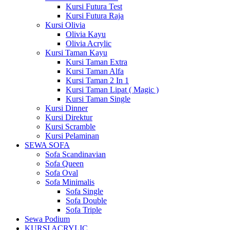
Kursi Futura Test
Kursi Futura Raja
Kursi Olivia
Olivia Kayu
Olivia Acrylic
Kursi Taman Kayu
Kursi Taman Extra
Kursi Taman Alfa
Kursi Taman 2 In 1
Kursi Taman Lipat ( Magic )
Kursi Taman Single
Kursi Dinner
Kursi Direktur
Kursi Scramble
Kursi Pelaminan
SEWA SOFA
Sofa Scandinavian
Sofa Queen
Sofa Oval
Sofa Minimalis
Sofa Single
Sofa Double
Sofa Triple
Sewa Podium
KURSI ACRYLIC