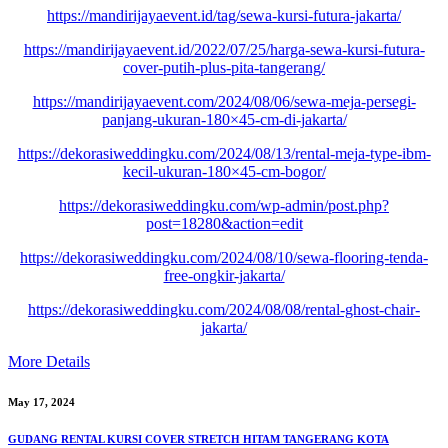
https://mandirijayaevent.id/tag/sewa-kursi-futura-jakarta/
https://mandirijayaevent.id/2022/07/25/harga-sewa-kursi-futura-
cover-putih-plus-pita-tangerang/
https://mandirijayaevent.com/2024/08/06/sewa-meja-persegi-
panjang-ukuran-180×45-cm-di-jakarta/
https://dekorasiweddingku.com/2024/08/13/rental-meja-type-ibm-
kecil-ukuran-180×45-cm-bogor/
https://dekorasiweddingku.com/wp-admin/post.php?
post=18280&action=edit
https://dekorasiweddingku.com/2024/08/10/sewa-flooring-tenda-
free-ongkir-jakarta/
https://dekorasiweddingku.com/2024/08/08/rental-ghost-chair-
jakarta/
More Details
May 17, 2024
GUDANG RENTAL KURSI COVER STRETCH HITAM TANGERANG KOTA