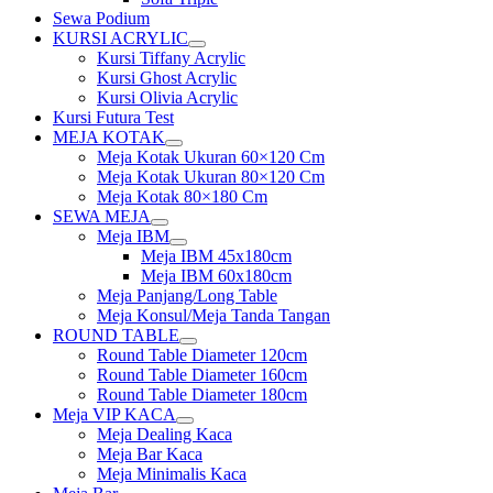
Sewa Podium
KURSI ACRYLIC
Show
Kursi Tiffany Acrylic
sub
Kursi Ghost Acrylic
menu
Kursi Olivia Acrylic
Kursi Futura Test
MEJA KOTAK
Show
Meja Kotak Ukuran 60×120 Cm
sub
Meja Kotak Ukuran 80×120 Cm
menu
Meja Kotak 80×180 Cm
SEWA MEJA
Show
Meja IBM
sub
Show
Meja IBM 45x180cm
menu
sub
Meja IBM 60x180cm
menu
Meja Panjang/Long Table
Meja Konsul/Meja Tanda Tangan
ROUND TABLE
Show
Round Table Diameter 120cm
sub
Round Table Diameter 160cm
menu
Round Table Diameter 180cm
Meja VIP KACA
Show
Meja Dealing Kaca
sub
Meja Bar Kaca
menu
Meja Minimalis Kaca