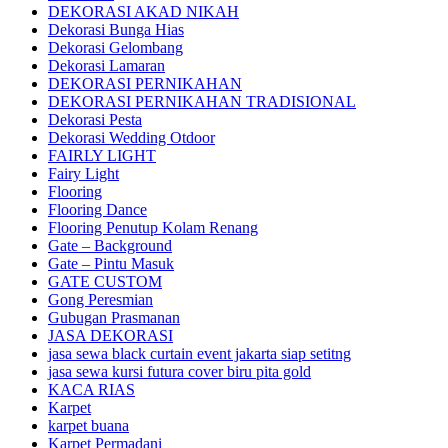
DEKORASI AKAD NIKAH
Dekorasi Bunga Hias
Dekorasi Gelombang
Dekorasi Lamaran
DEKORASI PERNIKAHAN
DEKORASI PERNIKAHAN TRADISIONAL
Dekorasi Pesta
Dekorasi Wedding Otdoor
FAIRLY LIGHT
Fairy Light
Flooring
Flooring Dance
Flooring Penutup Kolam Renang
Gate – Background
Gate – Pintu Masuk
GATE CUSTOM
Gong Peresmian
Gubugan Prasmanan
JASA DEKORASI
jasa sewa black curtain event jakarta siap setitng
jasa sewa kursi futura cover biru pita gold
KACA RIAS
Karpet
karpet buana
Karpet Permadani