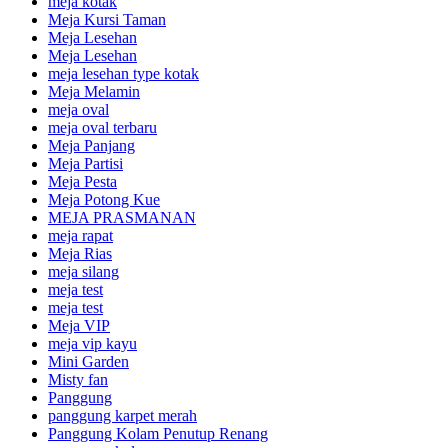
meja kotak
Meja Kursi Taman
Meja Lesehan
Meja Lesehan
meja lesehan type kotak
Meja Melamin
meja oval
meja oval terbaru
Meja Panjang
Meja Partisi
Meja Pesta
Meja Potong Kue
MEJA PRASMANAN
meja rapat
Meja Rias
meja silang
meja test
meja test
Meja VIP
meja vip kayu
Mini Garden
Misty fan
Panggung
panggung karpet merah
Panggung Kolam Penutup Renang