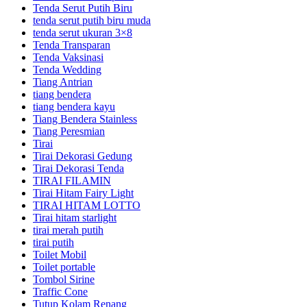
Tenda Serut Putih Biru
tenda serut putih biru muda
tenda serut ukuran 3×8
Tenda Transparan
Tenda Vaksinasi
Tenda Wedding
Tiang Antrian
tiang bendera
tiang bendera kayu
Tiang Bendera Stainless
Tiang Peresmian
Tirai
Tirai Dekorasi Gedung
Tirai Dekorasi Tenda
TIRAI FILAMIN
Tirai Hitam Fairy Light
TIRAI HITAM LOTTO
Tirai hitam starlight
tirai merah putih
tirai putih
Toilet Mobil
Toilet portable
Tombol Sirine
Traffic Cone
Tutup Kolam Renang