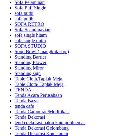
Sofa Pelaminan
Sofa Puff Single
sofa puthi
sofa putih
SOFA RETRO
Sofa Scandinavian
sofa single hitam
sofa single putih
SOFA STUDIO
Soup Bowl ( mangkuk sop )
Standing Barrier
Standing Flower
Standing Miror
Standing sign
Table Cloth,Taplak Meja
Table Cloth/ Taplak Meja
TENDA
Tenda Acara Perusahaan
Tenda Bazar
tenda cafe
Tenda Campuran/Modifikasi
Tenda Dekorasi
tenda dekorasi balon kain putih emas
Tenda Dekorasi Gelombang
Tenda Dekorasi Kain Juntai