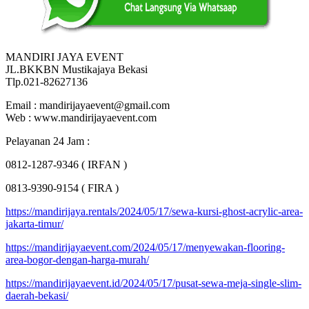
MANDIRI JAYA EVENT
JL.BKKBN Mustikajaya Bekasi
Tlp.021-82627136
Email : mandirijayaevent@gmail.com
Web : www.mandirijayaevent.com
Pelayanan 24 Jam :
0812-1287-9346 ( IRFAN )
0813-9390-9154 ( FIRA )
https://mandirijaya.rentals/2024/05/17/sewa-kursi-ghost-acrylic-area-
jakarta-timur/
https://mandirijayaevent.com/2024/05/17/menyewakan-flooring-
area-bogor-dengan-harga-murah/
https://mandirijayaevent.id/2024/05/17/pusat-sewa-meja-single-slim-
daerah-bekasi/