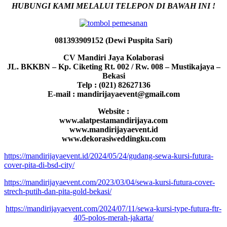
HUBUNGI KAMI MELALUI TELEPON DI BAWAH INI !
081393909152 (Dewi Puspita Sari)
CV Mandiri Jaya Kolaborasi
JL. BKKBN – Kp. Ciketing Rt. 002 / Rw. 008 – Mustikajaya –
Bekasi
Telp : (021) 82627136
E-mail : mandirijayaevent@gmail.com
Website :
www.alatpestamandirijaya.com
www.mandirijayaevent.id
www.dekorasiweddingku.com
https://mandirijayaevent.id/2024/05/24/gudang-sewa-kursi-futura-
cover-pita-di-bsd-city/
https://mandirijayaevent.com/2023/03/04/sewa-kursi-futura-cover-
strech-putih-dan-pita-gold-bekasi/
https://mandirijayaevent.com/2024/07/11/sewa-kursi-type-futura-ftr-
405-polos-merah-jakarta/