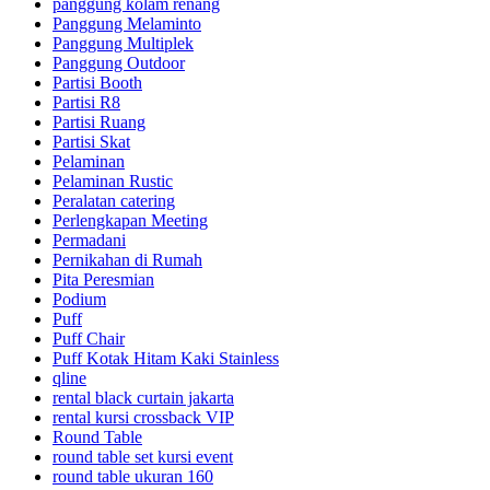
panggung kolam renang
Panggung Melaminto
Panggung Multiplek
Panggung Outdoor
Partisi Booth
Partisi R8
Partisi Ruang
Partisi Skat
Pelaminan
Pelaminan Rustic
Peralatan catering
Perlengkapan Meeting
Permadani
Pernikahan di Rumah
Pita Peresmian
Podium
Puff
Puff Chair
Puff Kotak Hitam Kaki Stainless
qline
rental black curtain jakarta
rental kursi crossback VIP
Round Table
round table set kursi event
round table ukuran 160