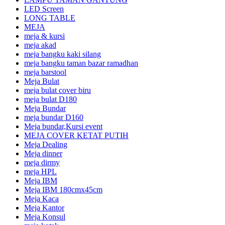
LED Screen
LONG TABLE
MEJA
meja & kursi
meja akad
meja bangku kaki silang
meja bangku taman bazar ramadhan
meja barstool
Meja Bulat
meja bulat cover biru
meja bulat D180
Meja Bundar
meja bundar D160
Meja bundar,Kursi event
MEJA COVER KETAT PUTIH
Meja Dealing
Meja dinner
meja dirmy
meja HPL
Meja IBM
Meja IBM 180cmx45cm
Meja Kaca
Meja Kantor
Meja Konsul