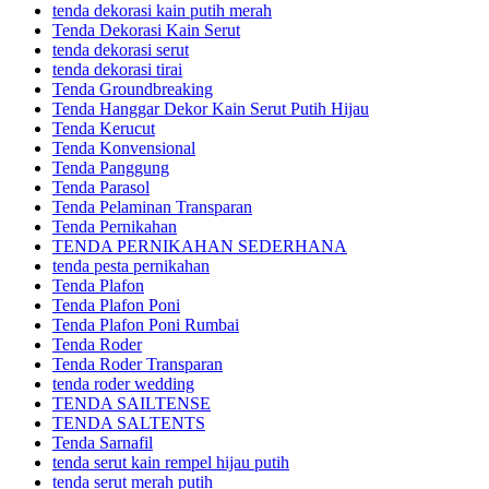
tenda dekorasi kain putih merah
Tenda Dekorasi Kain Serut
tenda dekorasi serut
tenda dekorasi tirai
Tenda Groundbreaking
Tenda Hanggar Dekor Kain Serut Putih Hijau
Tenda Kerucut
Tenda Konvensional
Tenda Panggung
Tenda Parasol
Tenda Pelaminan Transparan
Tenda Pernikahan
TENDA PERNIKAHAN SEDERHANA
tenda pesta pernikahan
Tenda Plafon
Tenda Plafon Poni
Tenda Plafon Poni Rumbai
Tenda Roder
Tenda Roder Transparan
tenda roder wedding
TENDA SAILTENSE
TENDA SALTENTS
Tenda Sarnafil
tenda serut kain rempel hijau putih
tenda serut merah putih