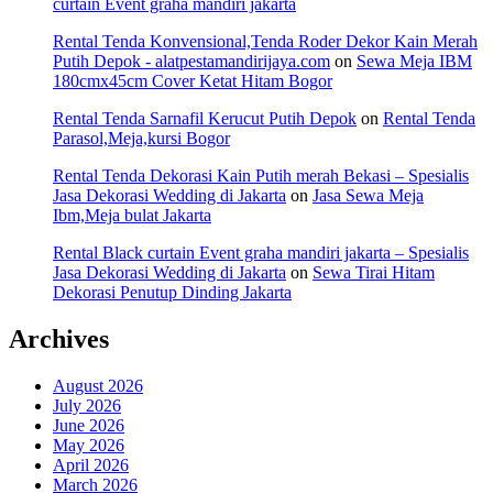
curtain Event graha mandiri jakarta
Rental Tenda Konvensional,Tenda Roder Dekor Kain Merah
Putih Depok - alatpestamandirijaya.com
on
Sewa Meja IBM
180cmx45cm Cover Ketat Hitam Bogor
Rental Tenda Sarnafil Kerucut Putih Depok
on
Rental Tenda
Parasol,Meja,kursi Bogor
Rental Tenda Dekorasi Kain Putih merah Bekasi – Spesialis
Jasa Dekorasi Wedding di Jakarta
on
Jasa Sewa Meja
Ibm,Meja bulat Jakarta
Rental Black curtain Event graha mandiri jakarta – Spesialis
Jasa Dekorasi Wedding di Jakarta
on
Sewa Tirai Hitam
Dekorasi Penutup Dinding Jakarta
Archives
August 2026
July 2026
June 2026
May 2026
April 2026
March 2026