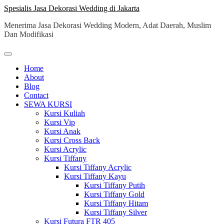
Skip
Spesialis Jasa Dekorasi Wedding di Jakarta
to
Menerima Jasa Dekorasi Wedding Modern, Adat Daerah, Muslim
content
Dan Modifikasi
Home
About
Blog
Contact
SEWA KURSI
Kursi Kuliah
Kursi Vip
Kursi Anak
Kursi Cross Back
Kursi Acrylic
Kursi Tiffany
Kursi Tiffany Acrylic
Kursi Tiffany Kayu
Kursi Tiffany Putih
Kursi Tiffany Gold
Kursi Tiffany Hitam
Kursi Tiffany Silver
Kursi Futura FTR 405