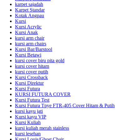
karpet sajadah
Karpet Standar
Kotak Angpau
Kursi
Kursi Acrylic
Kursi Anak
kursi arm chair
kursi arm chairs
Kursi Bar/Barstool
Kursi Betawi
kursi cover biru pita gold
kursi cover hitam
kursi cover putih
Kursi Crossback
Kursi Direktur
Kursi Futura
KURSI FUTURA COVER
Kursi Futura Test
Kursi Futura Tpye FTR-405 Cover Hitam & Putih
kursi kayu jati
Kursi kayu VIP
Kursi Kuliah
kursi kuliah merah stainless
kursi lesehan
Kursi Louis/Ghost Chair