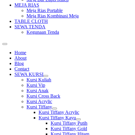
MEJA RIAS
Meja Rias Portable
Meja Rias Kombinasi Meja
TABLE CLOTH
SEWA TENDA
Kegunaan Tenda
Home
About
Blog
Contact
SEWA KURSI
Show
Kursi Kuliah
sub
Kursi Vip
menu
Kursi Anak
Kursi Cross Back
Kursi Acrylic
Kursi Tiffany
Show
Kursi Tiffany Acrylic
sub
Kursi Tiffany Kayu
menu
Show
Kursi Tiffany Putih
sub
Kursi Tiffany Gold
menu
Kursi Tiffany Hitam