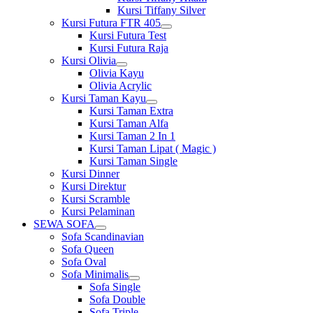
Kursi Tiffany Silver
Kursi Futura FTR 405
Show
Kursi Futura Test
sub
Kursi Futura Raja
menu
Kursi Olivia
Show
Olivia Kayu
sub
Olivia Acrylic
menu
Kursi Taman Kayu
Show
Kursi Taman Extra
sub
Kursi Taman Alfa
menu
Kursi Taman 2 In 1
Kursi Taman Lipat ( Magic )
Kursi Taman Single
Kursi Dinner
Kursi Direktur
Kursi Scramble
Kursi Pelaminan
SEWA SOFA
Show
Sofa Scandinavian
sub
Sofa Queen
menu
Sofa Oval
Sofa Minimalis
Show
Sofa Single
sub
Sofa Double
menu
Sofa Triple