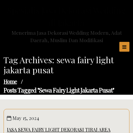
Skip
Spesialis Jasa Dekorasi Wedding
to
content
di Jakarta
Menerima Jasa Dekorasi Wedding Modern, Adat
Daerah, Muslim Dan Modifikasi
Tag Archives: sewa fairy light
jakarta pusat
Home
/
Posts Tagged "sewa Fairy Light Jakarta Pusat"
May 15, 2024
JASA SEWA FAIRY LIGHT DEKORASI TIRAI AREA