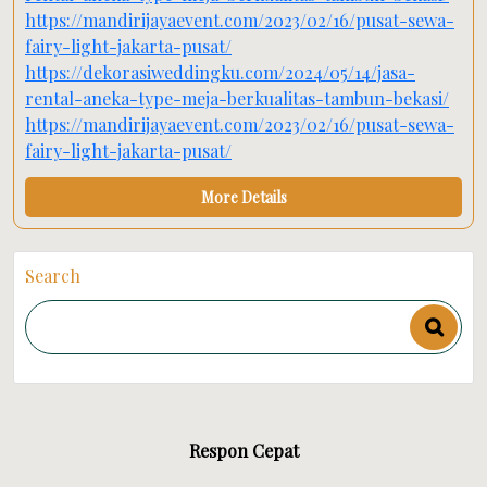
https://mandirijayaevent.com/2023/02/16/pusat-sewa-
fairy-light-jakarta-pusat/
https://dekorasiweddingku.com/2024/05/14/jasa-
rental-aneka-type-meja-berkualitas-tambun-bekasi/
https://mandirijayaevent.com/2023/02/16/pusat-sewa-
fairy-light-jakarta-pusat/
More Details
Search
Respon Cepat