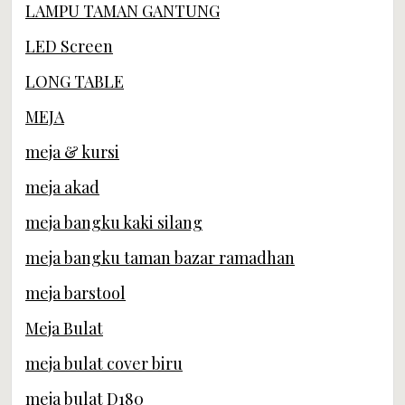
LAMPU TAMAN GANTUNG
LED Screen
LONG TABLE
MEJA
meja & kursi
meja akad
meja bangku kaki silang
meja bangku taman bazar ramadhan
meja barstool
Meja Bulat
meja bulat cover biru
meja bulat D180