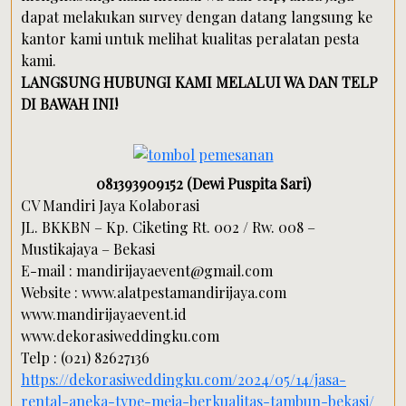
dapat melakukan survey dengan datang langsung ke
kantor kami untuk melihat kualitas peralatan pesta
kami.
LANGSUNG HUBUNGI KAMI MELALUI WA DAN TELP
DI BAWAH INI!
081393909152 (Dewi Puspita Sari)
CV Mandiri Jaya Kolaborasi
JL. BKKBN – Kp. Ciketing Rt. 002 / Rw. 008 –
Mustikajaya – Bekasi
E-mail : mandirijayaevent@gmail.com
Website : www.alatpestamandirijaya.com
www.mandirijayaevent.id
www.dekorasiweddingku.com
Telp : (021) 82627136
https://dekorasiweddingku.com/2024/05/14/jasa-
rental-aneka-type-meja-berkualitas-tambun-bekasi/