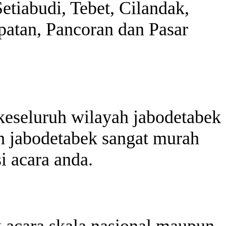
etiabudi, Tebet, Cilandak,
atan, Pancoran dan Pasar
keseluruh wilayah jabodetabek
h jabodetabek sangat murah
i acara anda.
k acara skala nasional maupun