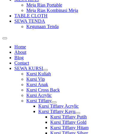
Meja Rias Portable
Meja Rias Kombinasi Meja
TABLE CLOTH
SEWA TENDA
Kegunaan Tenda
Home
About
Blog
Contact
SEWA KURSI
Show
Kursi Kuliah
sub
Kursi Vip
menu
Kursi Anak
Kursi Cross Back
Kursi Acrylic
Kursi Tiffany
Show
Kursi Tiffany Acrylic
sub
Kursi Tiffany Kayu
menu
Show
Kursi Tiffany Putih
sub
Kursi Tiffany Gold
menu
Kursi Tiffany Hitam
Kursi Tiffany Silver