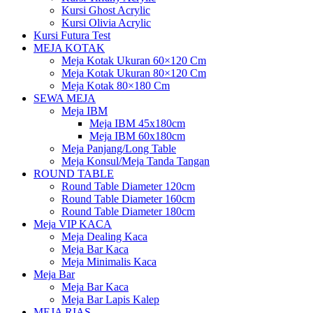
Kursi Ghost Acrylic
Kursi Olivia Acrylic
Kursi Futura Test
MEJA KOTAK
Meja Kotak Ukuran 60×120 Cm
Meja Kotak Ukuran 80×120 Cm
Meja Kotak 80×180 Cm
SEWA MEJA
Meja IBM
Meja IBM 45x180cm
Meja IBM 60x180cm
Meja Panjang/Long Table
Meja Konsul/Meja Tanda Tangan
ROUND TABLE
Round Table Diameter 120cm
Round Table Diameter 160cm
Round Table Diameter 180cm
Meja VIP KACA
Meja Dealing Kaca
Meja Bar Kaca
Meja Minimalis Kaca
Meja Bar
Meja Bar Kaca
Meja Bar Lapis Kalep
MEJA RIAS