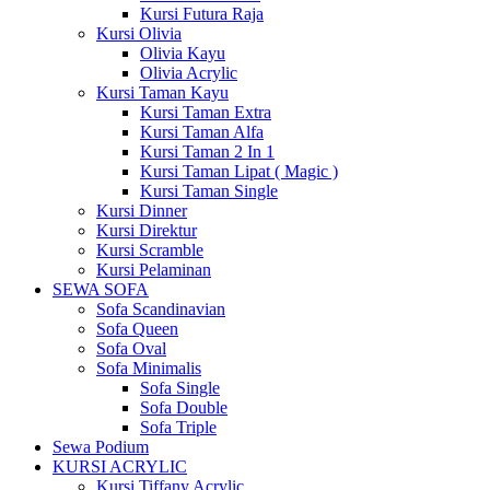
Kursi Futura Raja
Kursi Olivia
Olivia Kayu
Olivia Acrylic
Kursi Taman Kayu
Kursi Taman Extra
Kursi Taman Alfa
Kursi Taman 2 In 1
Kursi Taman Lipat ( Magic )
Kursi Taman Single
Kursi Dinner
Kursi Direktur
Kursi Scramble
Kursi Pelaminan
SEWA SOFA
Sofa Scandinavian
Sofa Queen
Sofa Oval
Sofa Minimalis
Sofa Single
Sofa Double
Sofa Triple
Sewa Podium
KURSI ACRYLIC
Kursi Tiffany Acrylic