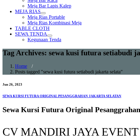
Meja Bar Kaca
sub
Meja Bar Lapis Kalep
menu
MEJA RIAS
Show
Meja Rias Portable
sub
Meja Rias Kombinasi Meja
menu
TABLE CLOTH
SEWA TENDA
Show
Kegunaan Tenda
sub
menu
Tag Archives: sewa kusi futura setiabudi ja
Home
/
Posts tagged "sewa kusi futura setiabudi jakarta selata"
Jun 26, 2023
SEWA KURSI FUTURA ORIGINAL PESANGGRAHAN JAKARTA SELATAN
Sewa Kursi Futura Original Pesanggrahan
CV MANDIRI JAYA EVENT merup