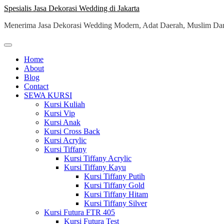
Skip
Spesialis Jasa Dekorasi Wedding di Jakarta
to
Menerima Jasa Dekorasi Wedding Modern, Adat Daerah, Muslim Dan
content
Home
About
Blog
Contact
SEWA KURSI
Kursi Kuliah
Kursi Vip
Kursi Anak
Kursi Cross Back
Kursi Acrylic
Kursi Tiffany
Kursi Tiffany Acrylic
Kursi Tiffany Kayu
Kursi Tiffany Putih
Kursi Tiffany Gold
Kursi Tiffany Hitam
Kursi Tiffany Silver
Kursi Futura FTR 405
Kursi Futura Test