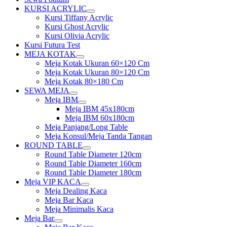
KURSI ACRYLIC
Show
Kursi Tiffany Acrylic
sub
Kursi Ghost Acrylic
menu
Kursi Olivia Acrylic
Kursi Futura Test
MEJA KOTAK
Show
Meja Kotak Ukuran 60×120 Cm
sub
Meja Kotak Ukuran 80×120 Cm
menu
Meja Kotak 80×180 Cm
SEWA MEJA
Show
Meja IBM
sub
Show
Meja IBM 45x180cm
menu
sub
Meja IBM 60x180cm
menu
Meja Panjang/Long Table
Meja Konsul/Meja Tanda Tangan
ROUND TABLE
Show
Round Table Diameter 120cm
sub
Round Table Diameter 160cm
menu
Round Table Diameter 180cm
Meja VIP KACA
Show
Meja Dealing Kaca
sub
Meja Bar Kaca
menu
Meja Minimalis Kaca
Meja Bar
Show