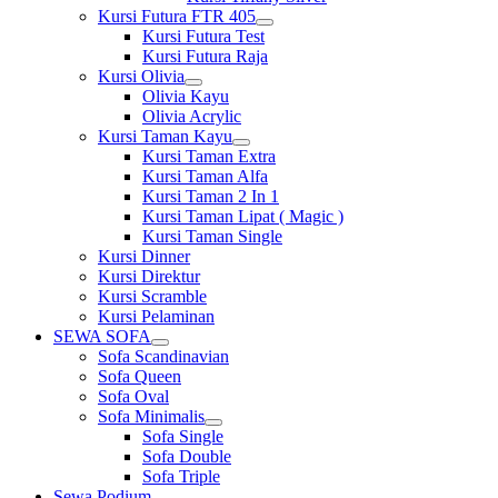
Kursi Futura FTR 405
Show
Kursi Futura Test
sub
Kursi Futura Raja
menu
Kursi Olivia
Show
Olivia Kayu
sub
Olivia Acrylic
menu
Kursi Taman Kayu
Show
Kursi Taman Extra
sub
Kursi Taman Alfa
menu
Kursi Taman 2 In 1
Kursi Taman Lipat ( Magic )
Kursi Taman Single
Kursi Dinner
Kursi Direktur
Kursi Scramble
Kursi Pelaminan
SEWA SOFA
Show
Sofa Scandinavian
sub
Sofa Queen
menu
Sofa Oval
Sofa Minimalis
Show
Sofa Single
sub
Sofa Double
menu
Sofa Triple
Sewa Podium