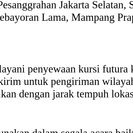
Pesanggrahan Jakarta Selatan, S
Kebayoran Lama, Mampang Prap
layani penyewaan kursi futura 
 kirim untuk pengiriman wilaya
aikan dengan jarak tempuh lokas
gunakan dalam segala acara bai