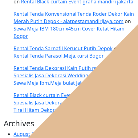
on
Rental Black curtain Event graha mandiri jakarta
Rental Tenda Konvensional,Tenda Roder Dekor Kain
Merah Putih Depok - alatpestamandirijaya.com
on
Sewa Meja IBM 180cmx45cm Cover Ketat Hitam
Bogor
Rental Tenda Sarnafil Kerucut Putih Depok
on
Rental Tenda Parasol,Meja,kursi Bogor
Rental Tenda Dekorasi Kain Putih merah Bekasi –
Spesialis Jasa Dekorasi Wedding di Jakarta
on
Jasa
Sewa Meja Ibm,Meja bulat Jakarta
Rental Black curtain Event graha mandiri jakarta –
Spesialis Jasa Dekorasi Wedding di Jakarta
on
Sewa
Tirai Hitam Dekorasi Penutup Dinding Jakarta
Archives
August 2026