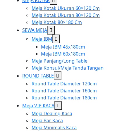
Show
MEJA KOTAK
sub
Meja Kotak Ukuran 60×120 Cm
menu
Meja Kotak Ukuran 80×120 Cm
Meja Kotak 80×180 Cm
Show
SEWA MEJA
sub
Show
Meja IBM
menu
sub
Meja IBM 45x180cm
menu
Meja IBM 60x180cm
Meja Panjang/Long Table
Meja Konsul/Meja Tanda Tangan
Show
ROUND TABLE
sub
Round Table Diameter 120cm
menu
Round Table Diameter 160cm
Round Table Diameter 180cm
Show
Meja VIP KACA
sub
Meja Dealing Kaca
menu
Meja Bar Kaca
Meja Minimalis Kaca