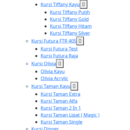
menu
Show
Kursi Tiffany Kayu
sub
Kursi Tiffany Putih
menu
Kursi Tiffany Gold
Kursi Tiffany Hitam
Kursi Tiffany Silver
Show
Kursi Futura FTR 405
sub
Kursi Futura Test
menu
Kursi Futura Raja
Show
Kursi Olivia
sub
Olivia Kayu
menu
Olivia Acrylic
Show
Kursi Taman Kayu
sub
Kursi Taman Extra
menu
Kursi Taman Alfa
Kursi Taman 2 In 1
Kursi Taman Lipat ( Magic )
Kursi Taman Single
Kursi Dinner