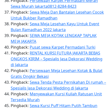
Pingback:
Persewaan Karpet Permadani Merah
Sewa Murah Jakarta0812-8284-8423
Pingback:
Sewa Meja Dan Bantalan Lesehan Cocok
Untuk Bukber Ramadhan
Pingback:
Sewa Meja Lesehan Kayu Untuk Event
Bulan Ramadhan 2022 Jakarta
Pingback:
SEWA MEJA KOTAK LENGKAP TAPLAK
MEJA JAKARTA
Pingback:
Pusat sewa Karpet Permadani Turki
Pingback:
RENTAL KURSI FUTURA JAKARTA BEBAS
ONGKOS KIRIM – Spesialis Jasa Dekorasi Wedding
di Jakarta
Pingback:
Persewaan Meja Lesehan Kotak & Bulat
Gratis Ongkir Bekasi
Pingback:
Sewa Tenda Pesta Pernikahan Di rumah –
Spesialis Jasa Dekorasi Wedding di Jakarta
Pingback:
Menyewakan Kursi Kuliah Ratusan Unit
Tersedia Murah
Pingback:
Sewa Kursi Puff Hitam Putih Tambun