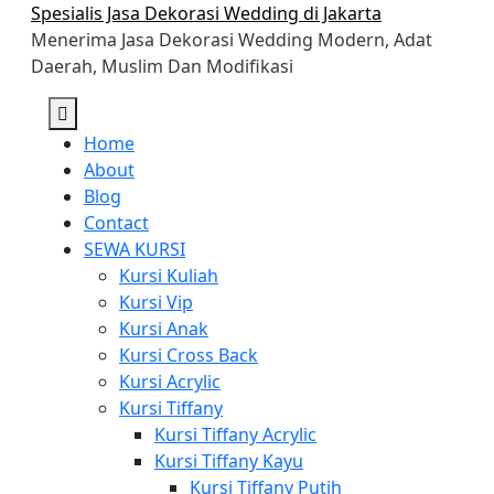
Skip
Spesialis Jasa Dekorasi Wedding di Jakarta
to
Menerima Jasa Dekorasi Wedding Modern, Adat
content
Daerah, Muslim Dan Modifikasi
Home
About
Blog
Contact
SEWA KURSI
Kursi Kuliah
Kursi Vip
Kursi Anak
Kursi Cross Back
Kursi Acrylic
Kursi Tiffany
Kursi Tiffany Acrylic
Kursi Tiffany Kayu
Kursi Tiffany Putih