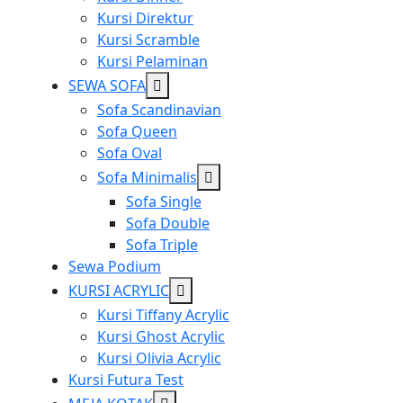
Kursi Direktur
Kursi Scramble
Kursi Pelaminan
Show
SEWA SOFA
sub
Sofa Scandinavian
menu
Sofa Queen
Sofa Oval
Show
Sofa Minimalis
sub
Sofa Single
menu
Sofa Double
Sofa Triple
Sewa Podium
Show
KURSI ACRYLIC
sub
Kursi Tiffany Acrylic
menu
Kursi Ghost Acrylic
Kursi Olivia Acrylic
Kursi Futura Test