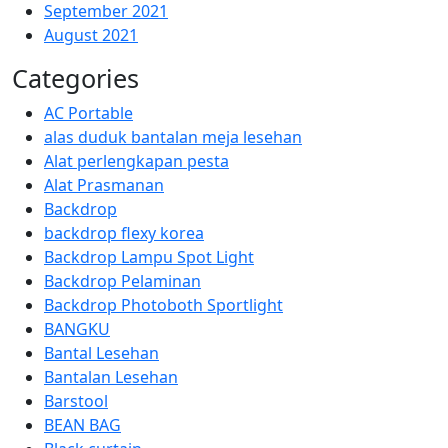
September 2021
August 2021
Categories
AC Portable
alas duduk bantalan meja lesehan
Alat perlengkapan pesta
Alat Prasmanan
Backdrop
backdrop flexy korea
Backdrop Lampu Spot Light
Backdrop Pelaminan
Backdrop Photoboth Sportlight
BANGKU
Bantal Lesehan
Bantalan Lesehan
Barstool
BEAN BAG