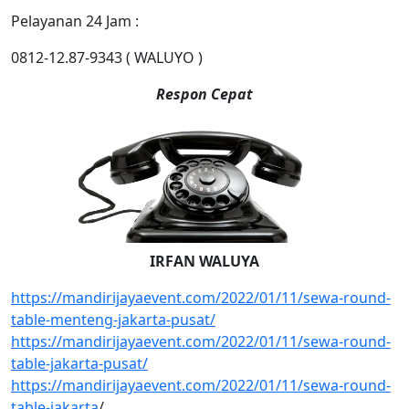
Pelayanan 24 Jam :
0812-12.87-9343 ( WALUYO )
Respon Cepat
IRFAN WALUYA
https://mandirijayaevent.com/2022/01/11/sewa-round-
table-menteng-jakarta-pusat/
https://mandirijayaevent.com/2022/01/11/sewa-round-
table-jakarta-pusat/
https://mandirijayaevent.com/2022/01/11/sewa-round-
table-jakarta
/