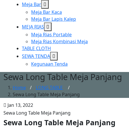
Show
Meja Bar
sub
Meja Bar Kaca
menu
Meja Bar Lapis Kalep
Show
MEJA RIAS
sub
Meja Rias Portable
menu
Meja Rias Kombinasi Meja
TABLE CLOTH
Show
SEWA TENDA
sub
Kegunaan Tenda
menu
Sewa Long Table Meja Panjang
Home
/
LONG TABLE
/
Sewa Long Table Meja Panjang
Jan 13, 2022
Sewa Long Table Meja Panjang
Sewa Long Table Meja Panjang