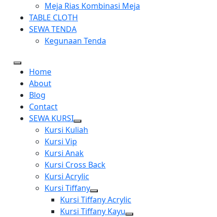
Meja Rias Kombinasi Meja
TABLE CLOTH
SEWA TENDA
Kegunaan Tenda
Home
About
Blog
Contact
SEWA KURSI
Show
Kursi Kuliah
sub
Kursi Vip
menu
Kursi Anak
Kursi Cross Back
Kursi Acrylic
Kursi Tiffany
Show
Kursi Tiffany Acrylic
sub
Kursi Tiffany Kayu