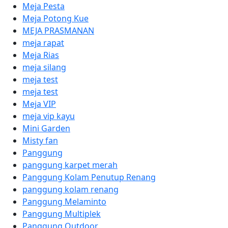
Meja Pesta
Meja Potong Kue
MEJA PRASMANAN
meja rapat
Meja Rias
meja silang
meja test
meja test
Meja VIP
meja vip kayu
Mini Garden
Misty fan
Panggung
panggung karpet merah
Panggung Kolam Penutup Renang
panggung kolam renang
Panggung Melaminto
Panggung Multiplek
Panggung Outdoor