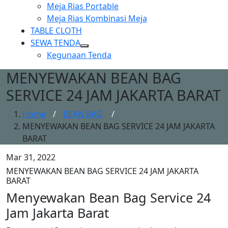
Show
Meja Rias Portable
sub
Meja Rias Kombinasi Meja
menu
TABLE CLOTH
SEWA TENDA
Show
Kegunaan Tenda
sub
MENYEWAKAN BEAN BAG
menu
SERVICE 24 JAM JAKARTA BARAT
Home
/
BEAN BAG
/
MENYEWAKAN BEAN BAG SERVICE 24 JAM JAKARTA
BARAT
Mar 31, 2022
MENYEWAKAN BEAN BAG SERVICE 24 JAM JAKARTA
BARAT
Menyewakan Bean Bag Service 24
Jam Jakarta Barat