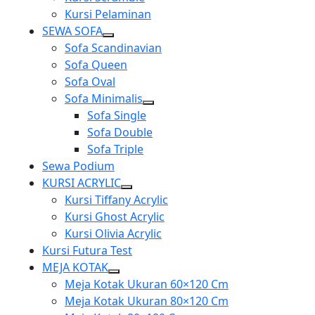
Kursi Pelaminan
SEWA SOFA
Show
Sofa Scandinavian
sub
Sofa Queen
menu
Sofa Oval
Sofa Minimalis
Show
Sofa Single
sub
Sofa Double
menu
Sofa Triple
Sewa Podium
KURSI ACRYLIC
Show
Kursi Tiffany Acrylic
sub
Kursi Ghost Acrylic
menu
Kursi Olivia Acrylic
Kursi Futura Test
MEJA KOTAK
Show
Meja Kotak Ukuran 60×120 Cm
sub
Meja Kotak Ukuran 80×120 Cm
menu