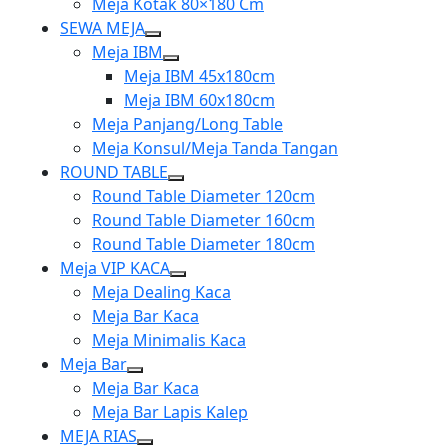
Meja Kotak 80×180 Cm
SEWA MEJA
Show
Meja IBM
sub
Show
Meja IBM 45x180cm
menu
sub
Meja IBM 60x180cm
menu
Meja Panjang/Long Table
Meja Konsul/Meja Tanda Tangan
ROUND TABLE
Show
Round Table Diameter 120cm
sub
Round Table Diameter 160cm
menu
Round Table Diameter 180cm
Meja VIP KACA
Show
Meja Dealing Kaca
sub
Meja Bar Kaca
menu
Meja Minimalis Kaca
Meja Bar
Show
Meja Bar Kaca
sub
Meja Bar Lapis Kalep
menu
MEJA RIAS