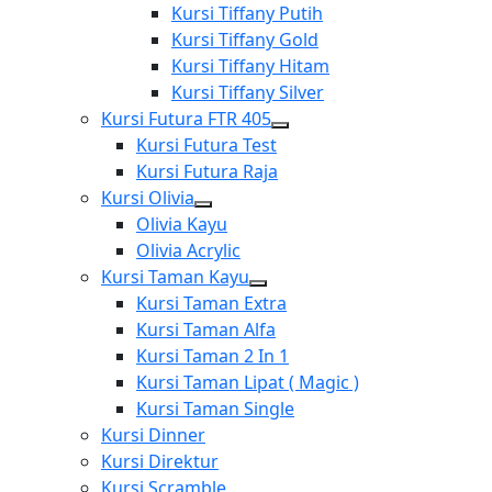
menu
Show
Kursi Tiffany Putih
sub
Kursi Tiffany Gold
menu
Kursi Tiffany Hitam
Kursi Tiffany Silver
Kursi Futura FTR 405
Show
Kursi Futura Test
sub
Kursi Futura Raja
menu
Kursi Olivia
Show
Olivia Kayu
sub
Olivia Acrylic
menu
Kursi Taman Kayu
Show
Kursi Taman Extra
sub
Kursi Taman Alfa
menu
Kursi Taman 2 In 1
Kursi Taman Lipat ( Magic )
Kursi Taman Single
Kursi Dinner
Kursi Direktur
Kursi Scramble