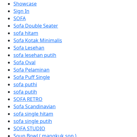
Showcase
Sign In
SOFA
Sofa Double Seater
sofa hitam
Sofa Kotak Minimalis
Sofa Lesehan
sofa lesehan putih
Sofa Oval
Sofa Pelaminan
Sofa Puff Single
sofa puthi
sofa putih
SOFA RETRO
Sofa Scandinavian
sofa single hitam
sofa single putih
SOFA STUDIO
Soup Bowl ( mangkuk sop )