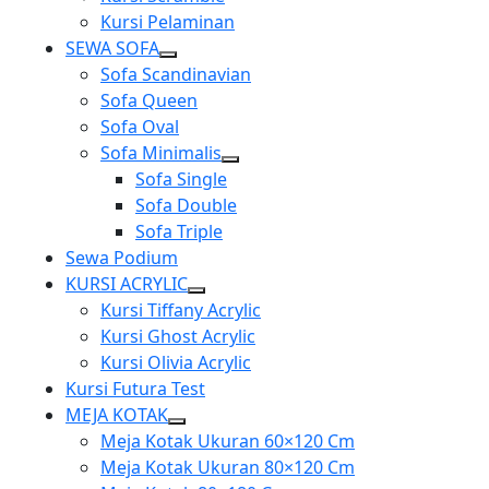
Kursi Pelaminan
SEWA SOFA
Show
Sofa Scandinavian
sub
Sofa Queen
menu
Sofa Oval
Sofa Minimalis
Show
Sofa Single
sub
Sofa Double
menu
Sofa Triple
Sewa Podium
KURSI ACRYLIC
Show
Kursi Tiffany Acrylic
sub
Kursi Ghost Acrylic
menu
Kursi Olivia Acrylic
Kursi Futura Test
MEJA KOTAK
Show
Meja Kotak Ukuran 60×120 Cm
sub
Meja Kotak Ukuran 80×120 Cm
menu