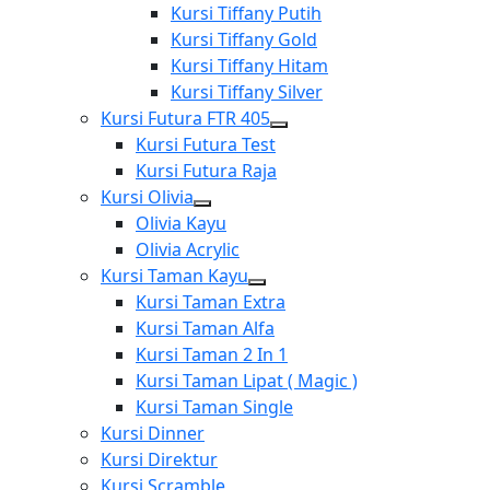
menu
Show
Kursi Tiffany Putih
sub
Kursi Tiffany Gold
menu
Kursi Tiffany Hitam
Kursi Tiffany Silver
Kursi Futura FTR 405
Show
Kursi Futura Test
sub
Kursi Futura Raja
menu
Kursi Olivia
Show
Olivia Kayu
sub
Olivia Acrylic
menu
Kursi Taman Kayu
Show
Kursi Taman Extra
sub
Kursi Taman Alfa
menu
Kursi Taman 2 In 1
Kursi Taman Lipat ( Magic )
Kursi Taman Single
Kursi Dinner
Kursi Direktur
Kursi Scramble