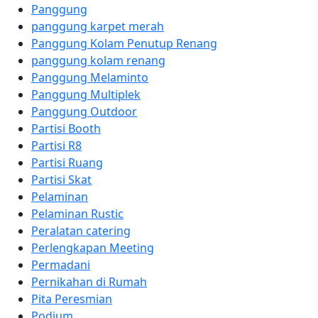
Panggung
panggung karpet merah
Panggung Kolam Penutup Renang
panggung kolam renang
Panggung Melaminto
Panggung Multiplek
Panggung Outdoor
Partisi Booth
Partisi R8
Partisi Ruang
Partisi Skat
Pelaminan
Pelaminan Rustic
Peralatan catering
Perlengkapan Meeting
Permadani
Pernikahan di Rumah
Pita Peresmian
Podium