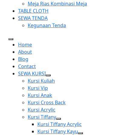
Meja Rias Kombinasi Meja
TABLE CLOTH
SEWA TENDA
Kegunaan Tenda
Home
About
Blog
Contact
SEWA KURSI
Show
Kursi Kuliah
sub
Kursi Vip
menu
Kursi Anak
Kursi Cross Back
Kursi Acrylic
Kursi Tiffany
Show
Kursi Tiffany Acrylic
sub
Kursi Tiffany Kayu