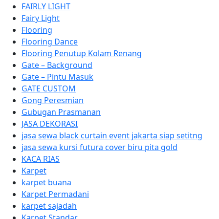
FAIRLY LIGHT
Fairy Light
Flooring
Flooring Dance
Flooring Penutup Kolam Renang
Gate – Background
Gate – Pintu Masuk
GATE CUSTOM
Gong Peresmian
Gubugan Prasmanan
JASA DEKORASI
jasa sewa black curtain event jakarta siap setitng
jasa sewa kursi futura cover biru pita gold
KACA RIAS
Karpet
karpet buana
Karpet Permadani
karpet sajadah
Karpet Standar