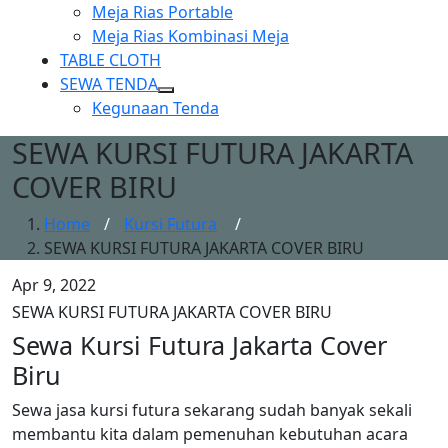
Show
Meja Rias Portable
sub
Meja Rias Kombinasi Meja
menu
TABLE CLOTH
SEWA TENDA
Show
Kegunaan Tenda
sub
SEWA KURSI FUTURA JAKARTA
menu
COVER BIRU
Home
/
Kursi Futura
/
SEWA KURSI FUTURA JAKARTA COVER BIRU
Apr 9, 2022
SEWA KURSI FUTURA JAKARTA COVER BIRU
Sewa Kursi Futura Jakarta Cover
Biru
Sewa jasa kursi futura sekarang sudah banyak sekali
membantu kita dalam pemenuhan kebutuhan acara