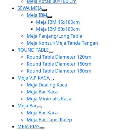
Meja Kotak 80×180 Cm
SEWA MEJA
Show
Meja IBM
sub
Show
Meja IBM 45x180cm
menu
sub
Meja IBM 60x180cm
menu
Meja Panjang/Long Table
Meja Konsul/Meja Tanda Tangan
ROUND TABLE
Show
Round Table Diameter 120cm
sub
Round Table Diameter 160cm
menu
Round Table Diameter 180cm
Meja VIP KACA
Show
Meja Dealing Kaca
sub
Meja Bar Kaca
menu
Meja Minimalis Kaca
Meja Bar
Show
Meja Bar Kaca
sub
Meja Bar Lapis Kalep
menu
MEJA RIAS