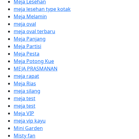
Meja Lesehan
meja lesehan type kotak
Meja Melamin
meja oval
meja oval terbaru
Meja Panjang
Meja Partisi
Meja Pesta
Meja Potong Kue
MEJA PRASMANAN
meja rapat
Meja Rias
meja silang
meja test
meja test
Meja VIP
meja vip kayu
Mini Garden
Misty fan