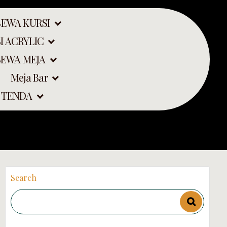
SEWA KURSI
I ACRYLIC
SEWA MEJA
Meja Bar
A
 TENDA
Search