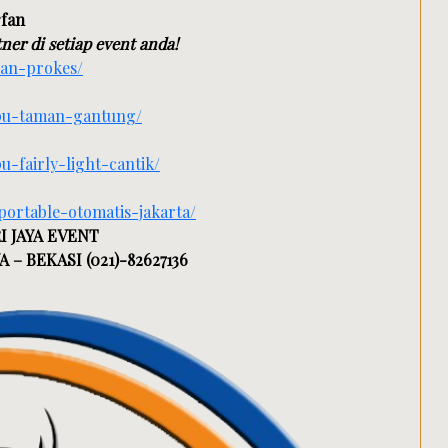
rfan
ner di setiap event anda!
dan-prokes/
mpu-taman-gantung/
-fairly-light-cantik/
-portable-otomatis-jakarta/
I JAYA EVENT
 – BEKASI (021)-82627136