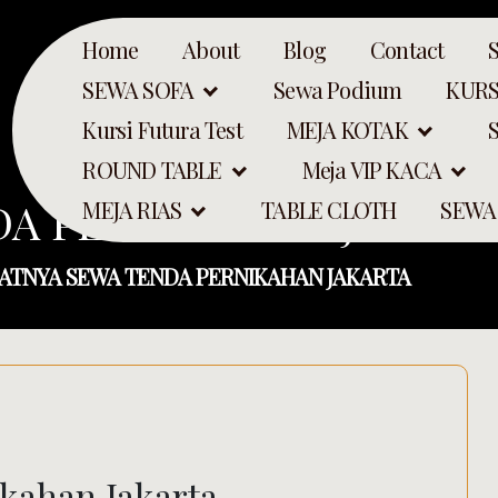
Home
About
Blog
Contact
SEWA SOFA
Sewa Podium
KURS
Kursi Futura Test
MEJA KOTAK
ROUND TABLE
Meja VIP KACA
DA PERNIKAHAN JAKART
MEJA RIAS
TABLE CLOTH
SEWA
ATNYA SEWA TENDA PERNIKAHAN JAKARTA
Search
kahan Jakarta