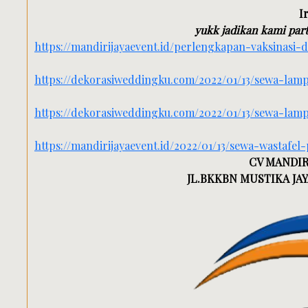
I
yukk jadikan kami part
https://mandirijayaevent.id/perlengkapan-vaksinasi-
https://dekorasiweddingku.com/2022/01/13/sewa-la
https://dekorasiweddingku.com/2022/01/13/sewa-lampu
https://mandirijayaevent.id/2022/01/13/sewa-wastafel
CV MANDIR
JL.BKKBN MUSTIKA JAYA