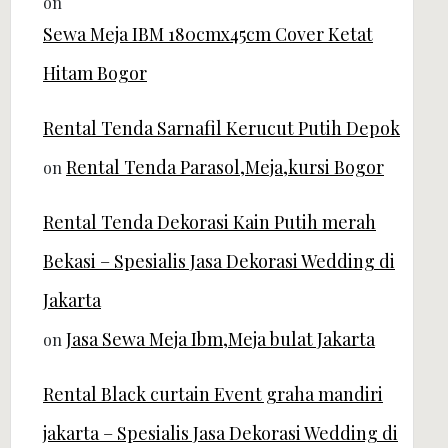
on
Sewa Meja IBM 180cmx45cm Cover Ketat
Hitam Bogor
Rental Tenda Sarnafil Kerucut Putih Depok
Rental Tenda Parasol,Meja,kursi Bogor
on
Rental Tenda Dekorasi Kain Putih merah
Bekasi – Spesialis Jasa Dekorasi Wedding di
Jakarta
Jasa Sewa Meja Ibm,Meja bulat Jakarta
on
Rental Black curtain Event graha mandiri
jakarta – Spesialis Jasa Dekorasi Wedding di