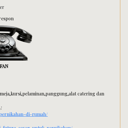
 respon
RFAN
meja,kursi,pelaminan,panggung,alat catering dan
;
-pernikahan-di-rumah/
i-futura-cover-untuk-pernikahan/