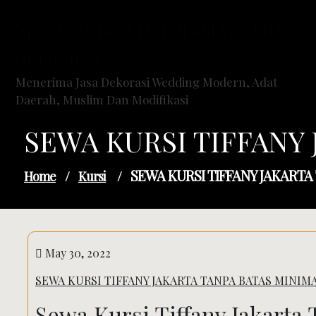
Skip
Spesialis Jasa Dekorasi Wedding
to
content
di Jakarta
Menerima Jasa Dekorasi Wedding Modern, Adat
Daerah, Muslim Dan Modifikasi
SEWA KURSI TIFFANY
SEWA KURSI TIFFANY JAKARTA
Home
/
Kursi
/
May 30, 2022
SEWA KURSI TIFFANY JAKARTA TANPA BATAS MINIM
Sewa Kursi Tiffany Jakarta