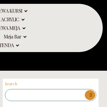
EWA KURSI
 ACRYLIC
EWA MEJA
Meja Bar
 MINIMAL ORDER
 TENDA
Search