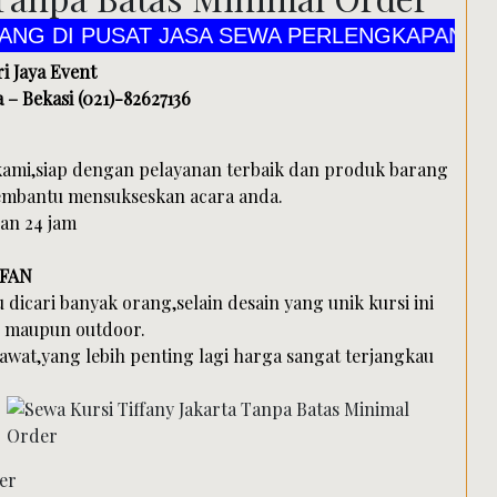
I PUSAT JASA SEWA PERLENGKAPAN ALAT PES
i Jaya Event
 – Bekasi (021)-82627136
kami,siap dengan pelayanan terbaik dan produk barang
membantu mensukseskan acara anda.
an 24 jam
RFAN
u dicari banyak orang,selain desain yang unik kursi ini
r maupun outdoor.
awat,yang lebih penting lagi harga sangat terjangkau