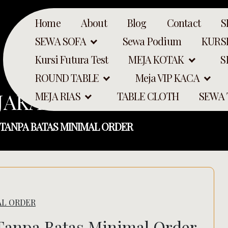
Home
About
Blog
Contact
S
SEWA SOFA
Sewa Podium
KURSI
Kursi Futura Test
MEJA KOTAK
S
ROUND TABLE
Meja VIP KACA
 JAKARTA TANPA BATAS
MEJA RIAS
TABLE CLOTH
SEWA
 TANPA BATAS MINIMAL ORDER
AL ORDER
Search
 Tanpa Batas Minimal Order