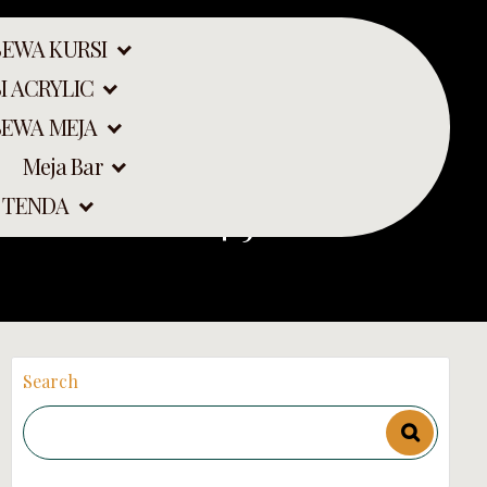
SEWA KURSI
I ACRYLIC
SEWA MEJA
Meja Bar
P BANTU 24 JAM
 TENDA
Search