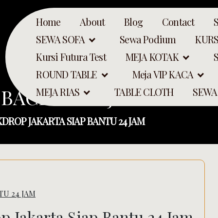
Home
About
Blog
Contact
SEWA SOFA
Sewa Podium
KURS
Kursi Futura Test
MEJA KOTAK
ROUND TABLE
Meja VIP KACA
 BACKDROP JAKARTA SIA
MEJA RIAS
TABLE CLOTH
SEWA
DROP JAKARTA SIAP BANTU 24 JAM
TU 24 JAM
Search
p Jakarta Siap Bantu 24 Jam