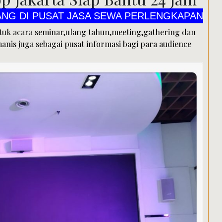
 JASA SEWA PERLENGKAPAN ALAT PESTA CV 
tuk acara seminar,ulang tahun,meeting,gathering dan
manis juga sebagai pusat informasi bagi para audience