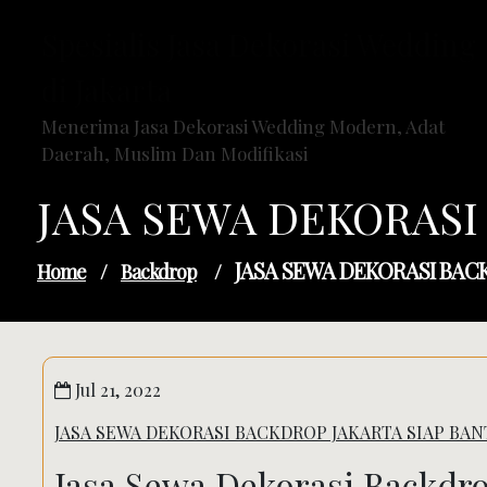
Skip
Spesialis Jasa Dekorasi Wedding
to
content
di Jakarta
Menerima Jasa Dekorasi Wedding Modern, Adat
Daerah, Muslim Dan Modifikasi
JASA SEWA DEKORASI
JASA SEWA DEKORASI BACK
Home
/
Backdrop
/
Jul 21, 2022
JASA SEWA DEKORASI BACKDROP JAKARTA SIAP BAN
Jasa Sewa Dekorasi Backdro