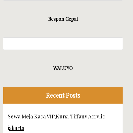
TA CV MANDIRI JAYA EVENT
Respon Cepat
WALUYO
Recent Posts
Sewa Meja Kaca VIP,Kursi Tiffany Acrylic
jakarta