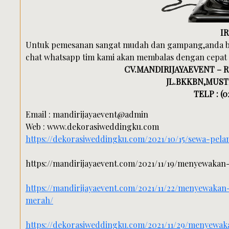
I
Untuk pemesanan sangat mudah dan gampang,anda bi
chat whatsapp tim kami akan membalas dengan cepat
CV.MANDIRIJAYAEVENT – 
JL.BKKBN,MUSTI
TELP : (0
Email : mandirijayaevent@admin
Web : www.dekorasiweddingku.com
https://dekorasiweddingku.com/2021/10/15/sewa-pela
https://mandirijayaevent.com/2021/11/19/menyewakan-
https://mandirijayaevent.com/2021/11/22/menyewakan
merah/
https://dekorasiweddingku.com/2021/11/29/menyewa