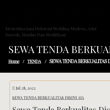
Skip
Spesialis Jasa Dekorasi Wedding
to
content
di Jakarta
Menerima Jasa Dekorasi Wedding Modern, Adat
Daerah, Muslim Dan Modifikasi
SEWA TENDA BERKUAL
SEWA TENDA BERKUALITAS DI
Home
/
TENDA
/
Jul 28, 2022
SEWA TENDA BERKUALITAS DISINI AJA
Sewa Tenda Berkualitas Dis