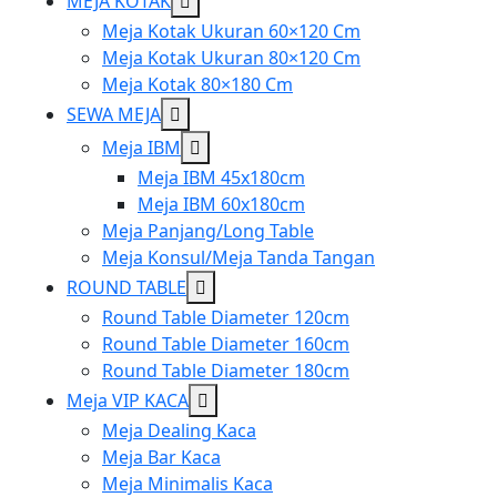
Show
MEJA KOTAK
sub
Meja Kotak Ukuran 60×120 Cm
menu
Meja Kotak Ukuran 80×120 Cm
Meja Kotak 80×180 Cm
Show
SEWA MEJA
sub
Show
Meja IBM
menu
sub
Meja IBM 45x180cm
menu
Meja IBM 60x180cm
Meja Panjang/Long Table
Meja Konsul/Meja Tanda Tangan
Show
ROUND TABLE
sub
Round Table Diameter 120cm
menu
Round Table Diameter 160cm
Round Table Diameter 180cm
Show
Meja VIP KACA
sub
Meja Dealing Kaca
menu
Meja Bar Kaca
Meja Minimalis Kaca