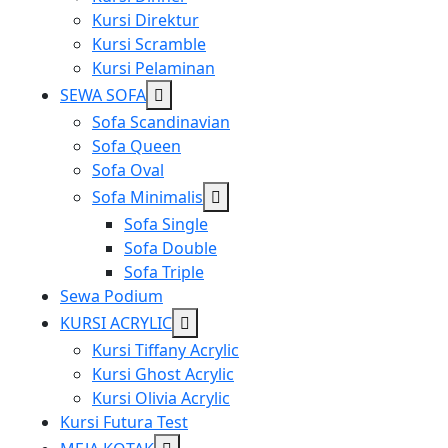
Kursi Direktur
Kursi Scramble
Kursi Pelaminan
Show
SEWA SOFA
sub
Sofa Scandinavian
menu
Sofa Queen
Sofa Oval
Show
Sofa Minimalis
sub
Sofa Single
menu
Sofa Double
Sofa Triple
Sewa Podium
Show
KURSI ACRYLIC
sub
Kursi Tiffany Acrylic
menu
Kursi Ghost Acrylic
Kursi Olivia Acrylic
Kursi Futura Test