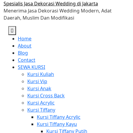
Skip
Spesialis Jasa Dekorasi Wedding di Jakarta
to
Menerima Jasa Dekorasi Wedding Modern, Adat
content
Daerah, Muslim Dan Modifikasi
Home
About
Blog
Contact
SEWA KURSI
Kursi Kuliah
Kursi Vip
Kursi Anak
Kursi Cross Back
Kursi Acrylic
Kursi Tiffany
Kursi Tiffany Acrylic
Kursi Tiffany Kayu
Kursi Tiffany Putih