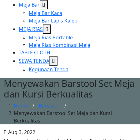
Show
Meja Bar
sub
Meja Bar Kaca
menu
Meja Bar Lapis Kalep
Show
MEJA RIAS
sub
Meja Rias Portable
menu
Meja Rias Kombinasi Meja
TABLE CLOTH
Show
SEWA TENDA
sub
Kegunaan Tenda
menu
Menyewakan Barstool Set Meja
dan Kursi Berkualitas
Home
/
Barstool
/
Menyewakan Barstool Set Meja dan Kursi
Berkualitas
Aug 3, 2022