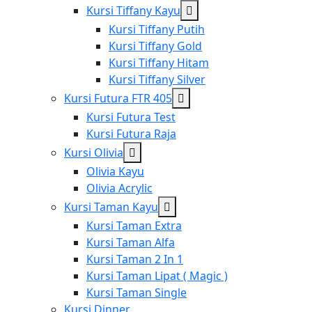
menu
Show
Kursi Tiffany Kayu
sub
Kursi Tiffany Putih
menu
Kursi Tiffany Gold
Kursi Tiffany Hitam
Kursi Tiffany Silver
Show
Kursi Futura FTR 405
sub
Kursi Futura Test
menu
Kursi Futura Raja
Show
Kursi Olivia
sub
Olivia Kayu
menu
Olivia Acrylic
Show
Kursi Taman Kayu
sub
Kursi Taman Extra
menu
Kursi Taman Alfa
Kursi Taman 2 In 1
Kursi Taman Lipat ( Magic )
Kursi Taman Single
Kursi Dinner