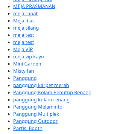
MEJA PRASMANAN
meja rapat
Meja Rias
meja silang
meja test
meja test
Meja VIP
meja vip kayu
Mini Garden
Misty fan
Panggung
panggung karpet merah
Panggung Kolam Penutup Renang
panggung kolam renang
Panggung Melaminto
Panggung Multiplek
Panggung Outdoor
Partisi Booth