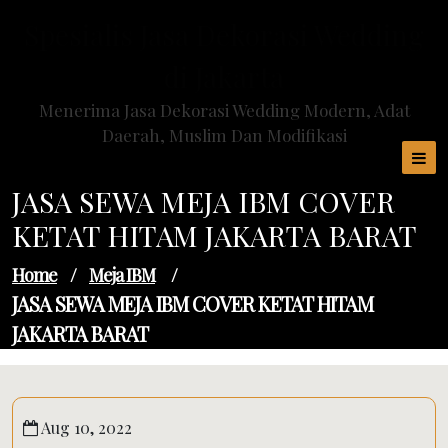
Skip
Spesialis Jasa Dekorasi Wedding
to
content
di Jakarta
Menerima Jasa Dekorasi Wedding Modern, Adat
Daerah, Muslim Dan Modifikasi
JASA SEWA MEJA IBM COVER
KETAT HITAM JAKARTA BARAT
Home
/
Meja IBM
/
JASA SEWA MEJA IBM COVER KETAT HITAM
JAKARTA BARAT
Aug 10, 2022