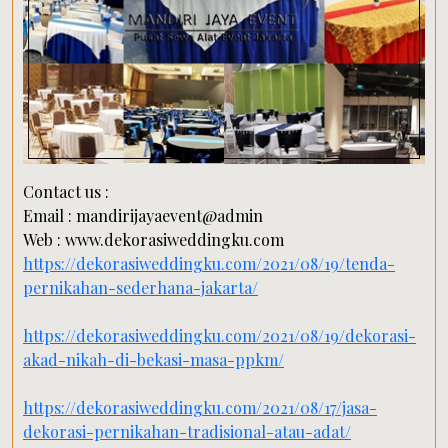
Contact us :
Email : mandirijayaevent@admin
Web : www.dekorasiweddingku.com
https://dekorasiweddingku.com/2021/08/19/tenda-
pernikahan-sederhana-jakarta/
https://dekorasiweddingku.com/2021/08/19/dekorasi-
akad-nikah-di-bekasi-masa-ppkm/
https://dekorasiweddingku.com/2021/08/17/jasa-
dekorasi-pernikahan-tradisional-atau-adat/