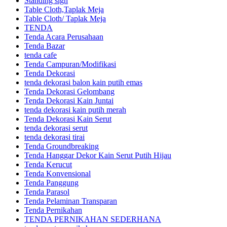
Standing sign
Table Cloth,Taplak Meja
Table Cloth/ Taplak Meja
TENDA
Tenda Acara Perusahaan
Tenda Bazar
tenda cafe
Tenda Campuran/Modifikasi
Tenda Dekorasi
tenda dekorasi balon kain putih emas
Tenda Dekorasi Gelombang
Tenda Dekorasi Kain Juntai
tenda dekorasi kain putih merah
Tenda Dekorasi Kain Serut
tenda dekorasi serut
tenda dekorasi tirai
Tenda Groundbreaking
Tenda Hanggar Dekor Kain Serut Putih Hijau
Tenda Kerucut
Tenda Konvensional
Tenda Panggung
Tenda Parasol
Tenda Pelaminan Transparan
Tenda Pernikahan
TENDA PERNIKAHAN SEDERHANA