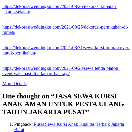
https://dekorasiweddingku.com/2021/08/26/dekorasi-lamaran-
jakarta-selatan/
https://dekorasiweddingku.com/2021/08/26/dekorasi-pernikahan-di-
rumah/
https://dekorasiweddingku.com/2021/08/31/sewa-kursi-futura-cover-
untuk-pernikahan/
https://dekorasiweddingku.com/2021/09/23/sewa-tenda-plafon-
event-vaksinasi-di-alfamart-balaraja/
More Details
One thought on “
JASA SEWA KURSI
ANAK AMAN UNTUK PESTA ULANG
TAHUN JAKARTA PUSAT
”
Pingback:
Pusat Sewa Kursi Anak Kualitas Terbaik Jakarta
Barat