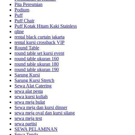
Pita Peresmian
Podium
Puff
Puff Chair
Puff Kotak Hitam Kaki Stainless
qline
rental black curtain jakarta
rental kursi crossback VIP
Round Table
round table set kursi event
round table ukuran 160
round table ukuran 180
round table ukuran 190
Sarung Kursi
Sarung Kursi Stretch
Sewa Alat Catering
sewa alat pesta
sewa kursi kuliah
sewa meja bulat
Sewa meja dan kursi dinner
sewa meja oval dan kursi silang
sewa meja test
sewa partisi
SEWA PELAMINAN
Sewa Tenda