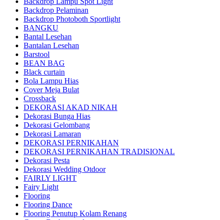
Backdrop Lampu Spot Light
Backdrop Pelaminan
Backdrop Photoboth Sportlight
BANGKU
Bantal Lesehan
Bantalan Lesehan
Barstool
BEAN BAG
Black curtain
Bola Lampu Hias
Cover Meja Bulat
Crossback
DEKORASI AKAD NIKAH
Dekorasi Bunga Hias
Dekorasi Gelombang
Dekorasi Lamaran
DEKORASI PERNIKAHAN
DEKORASI PERNIKAHAN TRADISIONAL
Dekorasi Pesta
Dekorasi Wedding Otdoor
FAIRLY LIGHT
Fairy Light
Flooring
Flooring Dance
Flooring Penutup Kolam Renang