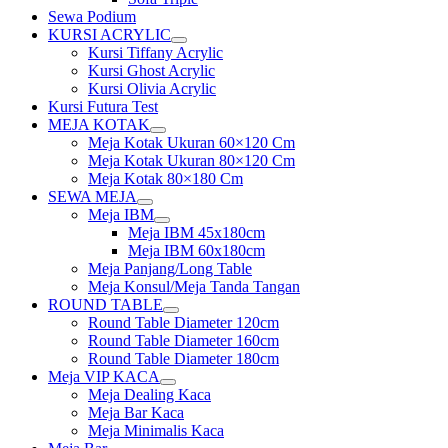
Sewa Podium
KURSI ACRYLIC
Show
Kursi Tiffany Acrylic
sub
Kursi Ghost Acrylic
menu
Kursi Olivia Acrylic
Kursi Futura Test
MEJA KOTAK
Show
Meja Kotak Ukuran 60×120 Cm
sub
Meja Kotak Ukuran 80×120 Cm
menu
Meja Kotak 80×180 Cm
SEWA MEJA
Show
Meja IBM
sub
Show
Meja IBM 45x180cm
menu
sub
Meja IBM 60x180cm
menu
Meja Panjang/Long Table
Meja Konsul/Meja Tanda Tangan
ROUND TABLE
Show
Round Table Diameter 120cm
sub
Round Table Diameter 160cm
menu
Round Table Diameter 180cm
Meja VIP KACA
Show
Meja Dealing Kaca
sub
Meja Bar Kaca
menu
Meja Minimalis Kaca