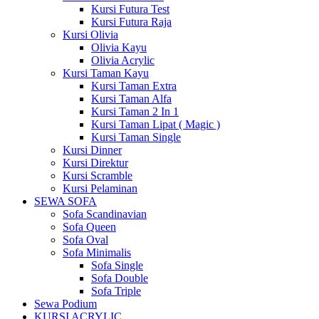
Kursi Futura Test
Kursi Futura Raja
Kursi Olivia
Olivia Kayu
Olivia Acrylic
Kursi Taman Kayu
Kursi Taman Extra
Kursi Taman Alfa
Kursi Taman 2 In 1
Kursi Taman Lipat ( Magic )
Kursi Taman Single
Kursi Dinner
Kursi Direktur
Kursi Scramble
Kursi Pelaminan
SEWA SOFA
Sofa Scandinavian
Sofa Queen
Sofa Oval
Sofa Minimalis
Sofa Single
Sofa Double
Sofa Triple
Sewa Podium
KURSI ACRYLIC