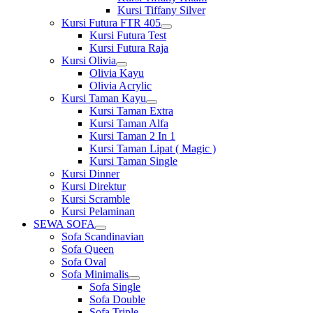
Kursi Tiffany Silver
Kursi Futura FTR 405
Show
Kursi Futura Test
sub
Kursi Futura Raja
menu
Kursi Olivia
Show
Olivia Kayu
sub
Olivia Acrylic
menu
Kursi Taman Kayu
Show
Kursi Taman Extra
sub
Kursi Taman Alfa
menu
Kursi Taman 2 In 1
Kursi Taman Lipat ( Magic )
Kursi Taman Single
Kursi Dinner
Kursi Direktur
Kursi Scramble
Kursi Pelaminan
SEWA SOFA
Show
Sofa Scandinavian
sub
Sofa Queen
menu
Sofa Oval
Sofa Minimalis
Show
Sofa Single
sub
Sofa Double
menu
Sofa Triple