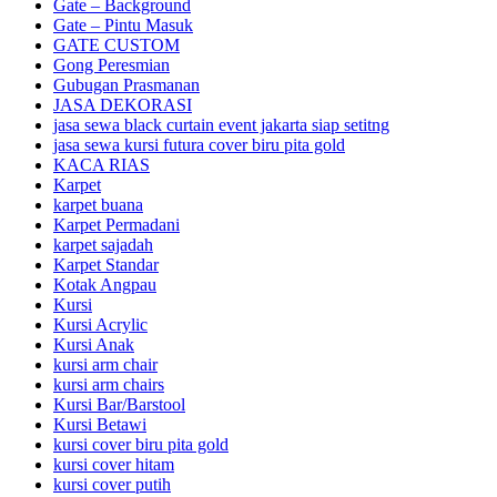
Gate – Background
Gate – Pintu Masuk
GATE CUSTOM
Gong Peresmian
Gubugan Prasmanan
JASA DEKORASI
jasa sewa black curtain event jakarta siap setitng
jasa sewa kursi futura cover biru pita gold
KACA RIAS
Karpet
karpet buana
Karpet Permadani
karpet sajadah
Karpet Standar
Kotak Angpau
Kursi
Kursi Acrylic
Kursi Anak
kursi arm chair
kursi arm chairs
Kursi Bar/Barstool
Kursi Betawi
kursi cover biru pita gold
kursi cover hitam
kursi cover putih