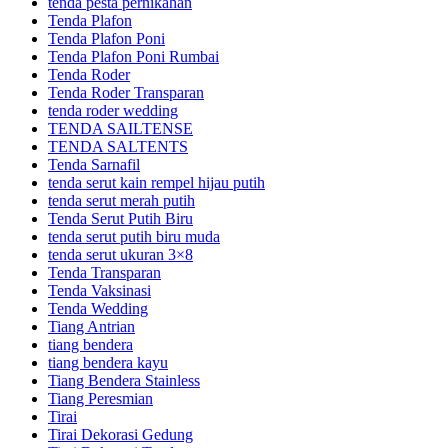
tenda pesta pernikahan
Tenda Plafon
Tenda Plafon Poni
Tenda Plafon Poni Rumbai
Tenda Roder
Tenda Roder Transparan
tenda roder wedding
TENDA SAILTENSE
TENDA SALTENTS
Tenda Sarnafil
tenda serut kain rempel hijau putih
tenda serut merah putih
Tenda Serut Putih Biru
tenda serut putih biru muda
tenda serut ukuran 3×8
Tenda Transparan
Tenda Vaksinasi
Tenda Wedding
Tiang Antrian
tiang bendera
tiang bendera kayu
Tiang Bendera Stainless
Tiang Peresmian
Tirai
Tirai Dekorasi Gedung