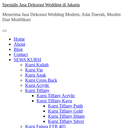
Skip
Spesialis Jasa Dekorasi Wedding di Jakarta
to
Menerima Jasa Dekorasi Wedding Modern, Adat Daerah, Muslim
content
Dan Modifikasi
Home
About
Blog
Contact
SEWA KURSI
Kursi Kuliah
Kursi Vip
Kursi Anak
Kursi Cross Back
Kursi Acrylic
Kursi Tiffany
Kursi Tiffany Acrylic
Kursi Tiffany Kayu
Kursi Tiffany Putih
Kursi Tiffany Gold
Kursi Tiffany Hitam
Kursi Tiffany Silver
Kursi Futura FTR 405