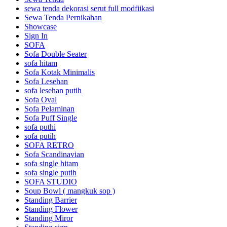
sewa tenda dekorasi serut full modfiikasi
Sewa Tenda Pernikahan
Showcase
Sign In
SOFA
Sofa Double Seater
sofa hitam
Sofa Kotak Minimalis
Sofa Lesehan
sofa lesehan putih
Sofa Oval
Sofa Pelaminan
Sofa Puff Single
sofa puthi
sofa putih
SOFA RETRO
Sofa Scandinavian
sofa single hitam
sofa single putih
SOFA STUDIO
Soup Bowl ( mangkuk sop )
Standing Barrier
Standing Flower
Standing Miror