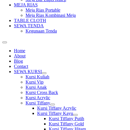
MEJA RIAS
Meja Rias Portable
Meja Rias Kombinasi Meja
TABLE CLOTH
SEWA TENDA
Kegunaan Tenda
Home
About
Blog
Contact
SEWA KURSI
Show
Kursi Kuliah
sub
Kursi Vip
menu
Kursi Anak
Kursi Cross Back
Kursi Acrylic
Kursi Tiffany
Show
Kursi Tiffany Acrylic
sub
Kursi Tiffany Kayu
menu
Show
Kursi Tiffany Putih
sub
Kursi Tiffany Gold
menu
Kursi Tiffany Hitam