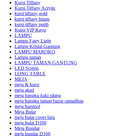
Kursi Tiffany
Kursi Tiffany Acrylic
kursi tiffany gold
kursi tiffany hitam
kursi tiffany putih
Kursi VIP Kayu
LAMPU
Lampu Fairy Light
Lampu Kristal Gantung
LAMPU MAROKO
Lampu taman
LAMPU TAMAN GANTUNG
LED Screen
LONG TABLE
MEJA
meja & kursi
meja akad
meja bangku kaki silang
meja bangku taman bazar ramadhan
meja barstool
Meja Bulat
meja bulat cover biru
meja bulat D180
Meja Bundar
meja bundar D160