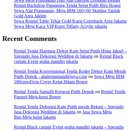
Sewa Meja Prasmanan Dan Alat catering Lengkap Bekasi
Rental Backdrop,Panggung,Tenda Serut Putih Biru Bogor
Sewa Alat Prasmanan, Meja IBM 160×60 Skirting Taplak
Gold Area Jaktim
Sewa Round Table Tebar Gold,Kursi Corssback Area Jakarta
Sewa Meja Kaca VIP,Kursi Tiffany Acrylic jakarta
Recent Comments
Rental Tenda Hanggar Dekor Kain Serut Putih Hijau Jaksel –
Spesialis Jasa Dekorasi Wedding di Jakarta
on
Rental Black
curtain Event graha mandiri jakarta
Rental Tenda Konvensional,Tenda Roder Dekor Kain Merah
Putih Depok - alatpestamandirijaya.com
on
Sewa Meja IBM
180cmx45cm Cover Ketat Hitam Bogor
Rental Tenda Sarnafil Kerucut Putih Depok
on
Rental Tenda
Parasol,Meja,kursi Bogor
Rental Tenda Dekorasi Kain Putih merah Bekasi – Spesialis
Jasa Dekorasi Wedding di Jakarta
on
Jasa Sewa Meja
Ibm,Meja bulat Jakarta
Rental Black curtain Event graha mandiri jakarta – Spesialis