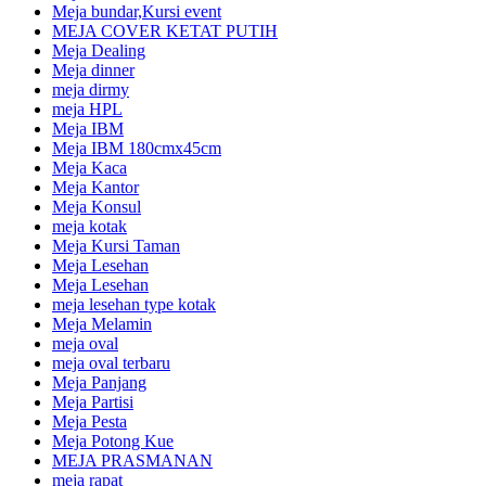
Meja bundar,Kursi event
MEJA COVER KETAT PUTIH
Meja Dealing
Meja dinner
meja dirmy
meja HPL
Meja IBM
Meja IBM 180cmx45cm
Meja Kaca
Meja Kantor
Meja Konsul
meja kotak
Meja Kursi Taman
Meja Lesehan
Meja Lesehan
meja lesehan type kotak
Meja Melamin
meja oval
meja oval terbaru
Meja Panjang
Meja Partisi
Meja Pesta
Meja Potong Kue
MEJA PRASMANAN
meja rapat