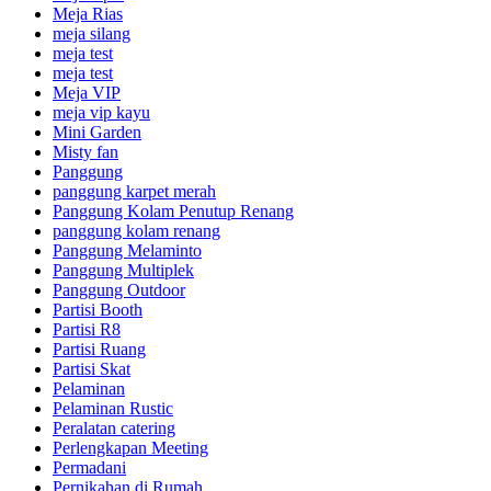
Meja Rias
meja silang
meja test
meja test
Meja VIP
meja vip kayu
Mini Garden
Misty fan
Panggung
panggung karpet merah
Panggung Kolam Penutup Renang
panggung kolam renang
Panggung Melaminto
Panggung Multiplek
Panggung Outdoor
Partisi Booth
Partisi R8
Partisi Ruang
Partisi Skat
Pelaminan
Pelaminan Rustic
Peralatan catering
Perlengkapan Meeting
Permadani
Pernikahan di Rumah