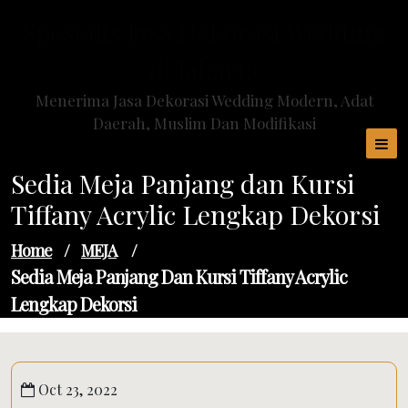
Skip
Spesialis Jasa Dekorasi Wedding
to
content
di Jakarta
Menerima Jasa Dekorasi Wedding Modern, Adat
Daerah, Muslim Dan Modifikasi
Sedia Meja Panjang dan Kursi
Tiffany Acrylic Lengkap Dekorsi
Home
/
MEJA
/
Sedia Meja Panjang Dan Kursi Tiffany Acrylic
Lengkap Dekorsi
Oct 23, 2022