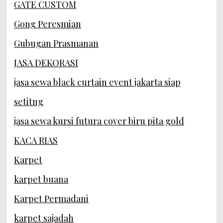
GATE CUSTOM
Gong Peresmian
Gubugan Prasmanan
JASA DEKORASI
jasa sewa black curtain event jakarta siap
setitng
jasa sewa kursi futura cover biru pita gold
KACA RIAS
Karpet
karpet buana
Karpet Permadani
karpet sajadah