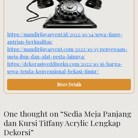
https://mandirijayaevent.id/2022/10/14/sewa-tiang-
antrian-berkualitas/
https://mandirijayaevent.com/2022/10/13/penyewaan-
meja-ibm-dan-alat-pesta-lainnya/
https://dekorasiweddingku.com/2022/10/16/harga-
sewa-tenda-konvensional-bekasi-timur/
More Details
One thought on “
Sedia Meja Panjang
dan Kursi Tiffany Acrylic Lengkap
Dekorsi
”