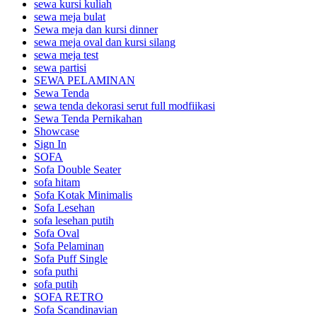
sewa kursi kuliah
sewa meja bulat
Sewa meja dan kursi dinner
sewa meja oval dan kursi silang
sewa meja test
sewa partisi
SEWA PELAMINAN
Sewa Tenda
sewa tenda dekorasi serut full modfiikasi
Sewa Tenda Pernikahan
Showcase
Sign In
SOFA
Sofa Double Seater
sofa hitam
Sofa Kotak Minimalis
Sofa Lesehan
sofa lesehan putih
Sofa Oval
Sofa Pelaminan
Sofa Puff Single
sofa puthi
sofa putih
SOFA RETRO
Sofa Scandinavian