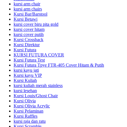
kursi arm chair
kursi arm chairs
Kursi Bar/Barstool
Kursi Betawi
kursi cover biru pita gold
kursi cover hitam
kursi cover putih
Kursi Crossback
Kursi Direktur
Kursi Futura
KURSI FUTURA COVER
Kursi Futura Test
Kursi Futura Tpye FTR-405 Cover Hitam & Putih
kursi kayu jati
Kursi kayu VIP
Kursi Kuliah
kursi kuliah merah stainless
kursi lesehan
Kursi Louis/Ghost Chair
Kursi Olivia
Kursi Olivia Acrylic
Kursi Pelaminan
Kursi Raffles
kursi raja dan ratu
Kursi Scramble