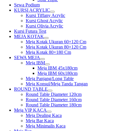
Sewa Podium
KURSI ACRYLIC
Show
Kursi Tiffany Acrylic
sub
Kursi Ghost Acrylic
menu
Kursi Olivia Acrylic
Kursi Futura Test
MEJA KOTAK
Show
Meja Kotak Ukuran 60×120 Cm
sub
Meja Kotak Ukuran 80×120 Cm
menu
Meja Kotak 80×180 Cm
SEWA MEJA
Show
Meja IBM
sub
Show
Meja IBM 45x180cm
menu
sub
Meja IBM 60x180cm
menu
Meja Panjang/Long Table
Meja Konsul/Meja Tanda Tangan
ROUND TABLE
Show
Round Table Diameter 120cm
sub
Round Table Diameter 160cm
menu
Round Table Diameter 180cm
Meja VIP KACA
Show
Meja Dealing Kaca
sub
Meja Bar Kaca
menu
Meja Minimalis Kaca