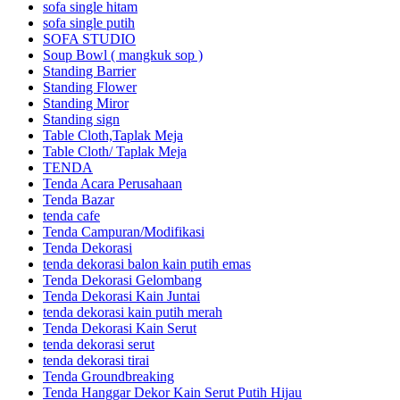
sofa single hitam
sofa single putih
SOFA STUDIO
Soup Bowl ( mangkuk sop )
Standing Barrier
Standing Flower
Standing Miror
Standing sign
Table Cloth,Taplak Meja
Table Cloth/ Taplak Meja
TENDA
Tenda Acara Perusahaan
Tenda Bazar
tenda cafe
Tenda Campuran/Modifikasi
Tenda Dekorasi
tenda dekorasi balon kain putih emas
Tenda Dekorasi Gelombang
Tenda Dekorasi Kain Juntai
tenda dekorasi kain putih merah
Tenda Dekorasi Kain Serut
tenda dekorasi serut
tenda dekorasi tirai
Tenda Groundbreaking
Tenda Hanggar Dekor Kain Serut Putih Hijau