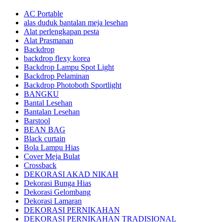
AC Portable
alas duduk bantalan meja lesehan
Alat perlengkapan pesta
Alat Prasmanan
Backdrop
backdrop flexy korea
Backdrop Lampu Spot Light
Backdrop Pelaminan
Backdrop Photoboth Sportlight
BANGKU
Bantal Lesehan
Bantalan Lesehan
Barstool
BEAN BAG
Black curtain
Bola Lampu Hias
Cover Meja Bulat
Crossback
DEKORASI AKAD NIKAH
Dekorasi Bunga Hias
Dekorasi Gelombang
Dekorasi Lamaran
DEKORASI PERNIKAHAN
DEKORASI PERNIKAHAN TRADISIONAL