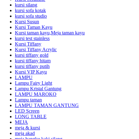
kursi silang
kursi sofa kotak
kursi sofa studio
Kursi Susun
Kursi Taman Kayu
Kursi taman kayu,Meja taman kayu
kursi test stainless
Kursi Tiffany
Kursi Tiffany Acrylic
kursi tiffany gold
kursi tiffany hitam
kursi tiffany putih
Kursi VIP Kayu
LAMPU
Lampu Fairy Light
Lampu Kristal Gantung
LAMPU MAROKO
Lampu taman
LAMPU TAMAN GANTUNG
LED Screen
LONG TABLE
MEJA
meja & kursi
meja akad
meja bangku kaki silang