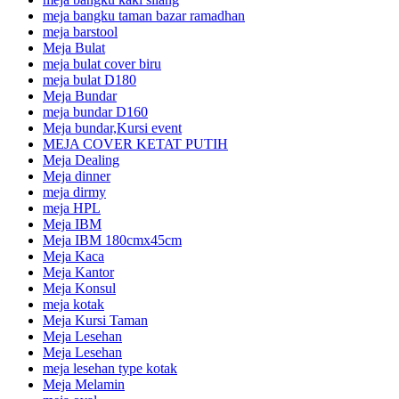
meja bangku taman bazar ramadhan
meja barstool
Meja Bulat
meja bulat cover biru
meja bulat D180
Meja Bundar
meja bundar D160
Meja bundar,Kursi event
MEJA COVER KETAT PUTIH
Meja Dealing
Meja dinner
meja dirmy
meja HPL
Meja IBM
Meja IBM 180cmx45cm
Meja Kaca
Meja Kantor
Meja Konsul
meja kotak
Meja Kursi Taman
Meja Lesehan
Meja Lesehan
meja lesehan type kotak
Meja Melamin