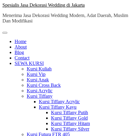
Skip
Spesialis Jasa Dekorasi Wedding di Jakarta
to
Menerima Jasa Dekorasi Wedding Modern, Adat Daerah, Muslim
content
Dan Modifikasi
Home
About
Blog
Contact
SEWA KURSI
Kursi Kuliah
Kursi Vip
Kursi Anak
Kursi Cross Back
Kursi Acrylic
Kursi Tiffany
Kursi Tiffany Acrylic
Kursi Tiffany Kayu
Kursi Tiffany Putih
Kursi Tiffany Gold
Kursi Tiffany Hitam
Kursi Tiffany Silver
Kursi Futura FTR 405