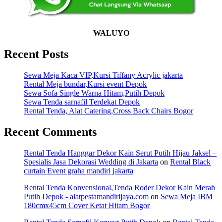
WALUYO
Recent Posts
Sewa Meja Kaca VIP,Kursi Tiffany Acrylic jakarta
Rental Meja bundar,Kursi event Depok
Sewa Sofa Single Warna Hitam,Putih Depok
Sewa Tenda sarnafil Terdekat Depok
Rental Tenda, Alat Catering,Cross Back Chairs Bogor
Recent Comments
Rental Tenda Hanggar Dekor Kain Serut Putih Hijau Jaksel –
Spesialis Jasa Dekorasi Wedding di Jakarta
on
Rental Black
curtain Event graha mandiri jakarta
Rental Tenda Konvensional,Tenda Roder Dekor Kain Merah
Putih Depok - alatpestamandirijaya.com
on
Sewa Meja IBM
180cmx45cm Cover Ketat Hitam Bogor