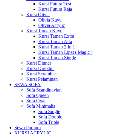
Kursi Futura Test
Kursi Futura Raja
Kursi Olivia
Olivia Kayu
Olivia Acrylic
Kursi Taman Kayu
Kursi Taman Extra
Kursi Taman Alfa
Kursi Taman 2 In 1
Kursi Taman Lipat ( Magic )
Kursi Taman Single
Kursi Dinner
Kursi Direktur
Kursi Scramble
Kursi Pelaminan
SEWA SOFA
Sofa Scandinavian
Sofa Queen
Sofa Oval
Sofa Minimalis
Sofa Single
Sofa Double
Sofa Triple
Sewa Podium
KURSI ACRYLIC