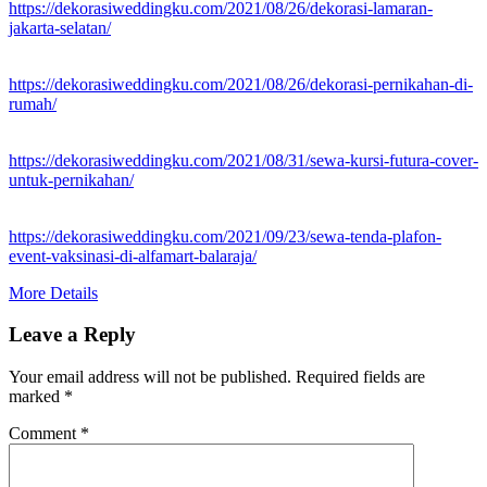
https://dekorasiweddingku.com/2021/08/26/dekorasi-lamaran-
jakarta-selatan/
https://dekorasiweddingku.com/2021/08/26/dekorasi-pernikahan-di-
rumah/
https://dekorasiweddingku.com/2021/08/31/sewa-kursi-futura-cover-
untuk-pernikahan/
https://dekorasiweddingku.com/2021/09/23/sewa-tenda-plafon-
event-vaksinasi-di-alfamart-balaraja/
More Details
Leave a Reply
Your email address will not be published.
Required fields are
marked
*
Comment
*