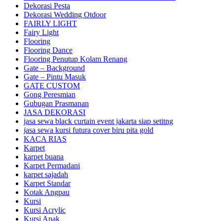
Dekorasi Pesta
Dekorasi Wedding Otdoor
FAIRLY LIGHT
Fairy Light
Flooring
Flooring Dance
Flooring Penutup Kolam Renang
Gate – Background
Gate – Pintu Masuk
GATE CUSTOM
Gong Peresmian
Gubugan Prasmanan
JASA DEKORASI
jasa sewa black curtain event jakarta siap setitng
jasa sewa kursi futura cover biru pita gold
KACA RIAS
Karpet
karpet buana
Karpet Permadani
karpet sajadah
Karpet Standar
Kotak Angpau
Kursi
Kursi Acrylic
Kursi Anak