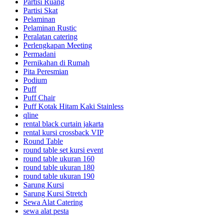
Partisi Ruang
Partisi Skat
Pelaminan
Pelaminan Rustic
Peralatan catering
Perlengkapan Meeting
Permadani
Pernikahan di Rumah
Pita Peresmian
Podium
Puff
Puff Chair
Puff Kotak Hitam Kaki Stainless
qline
rental black curtain jakarta
rental kursi crossback VIP
Round Table
round table set kursi event
round table ukuran 160
round table ukuran 180
round table ukuran 190
Sarung Kursi
Sarung Kursi Stretch
Sewa Alat Catering
sewa alat pesta