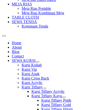
MEJA RIAS
Meja Rias Portable
Meja Rias Kombinasi Meja
TABLE CLOTH
SEWA TENDA
Kegunaan Tenda
Home
About
Blog
Contact
SEWA KURSI
Show
Kursi Kuliah
sub
Kursi Vip
menu
Kursi Anak
Kursi Cross Back
Kursi Acrylic
Kursi Tiffany
Show
Kursi Tiffany Acrylic
sub
Kursi Tiffany Kayu
menu
Show
Kursi Tiffany Putih
sub
Kursi Tiffany Gold
menu
Kursi Tiffany Hitam