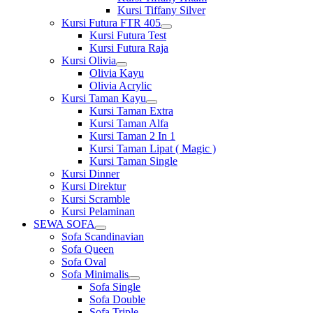
Kursi Tiffany Silver
Kursi Futura FTR 405
Show
Kursi Futura Test
sub
Kursi Futura Raja
menu
Kursi Olivia
Show
Olivia Kayu
sub
Olivia Acrylic
menu
Kursi Taman Kayu
Show
Kursi Taman Extra
sub
Kursi Taman Alfa
menu
Kursi Taman 2 In 1
Kursi Taman Lipat ( Magic )
Kursi Taman Single
Kursi Dinner
Kursi Direktur
Kursi Scramble
Kursi Pelaminan
SEWA SOFA
Show
Sofa Scandinavian
sub
Sofa Queen
menu
Sofa Oval
Sofa Minimalis
Show
Sofa Single
sub
Sofa Double
menu
Sofa Triple