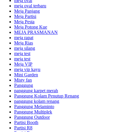
meja oval
meja oval terbaru
Meja Panjang
Meja Partisi
Meja Pesta
Meja Potong Kue
MEJA PRASMANAN
meja rapat
Meja Rias
meja silang
meja test
meja test
Meja VIP
meja vip kayu
Mini Garden
Misty fan
Panggung
panggung karpet merah
Panggung Kolam Penutup Renang
panggung kolam renang
Panggung Melaminto
Panggung Multiplek
Panggung Outdoor
Partisi Booth
Partisi R8