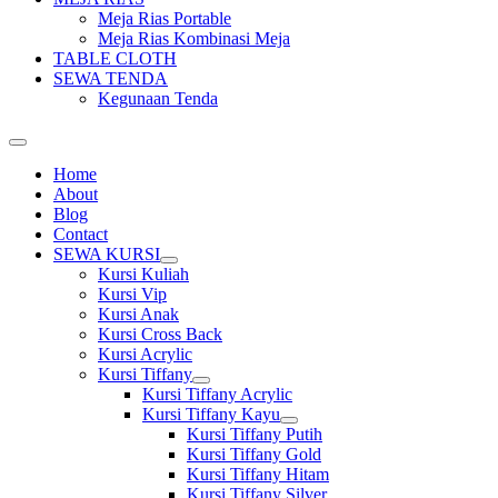
Meja Rias Portable
Meja Rias Kombinasi Meja
TABLE CLOTH
SEWA TENDA
Kegunaan Tenda
Home
About
Blog
Contact
SEWA KURSI
Show
Kursi Kuliah
sub
Kursi Vip
menu
Kursi Anak
Kursi Cross Back
Kursi Acrylic
Kursi Tiffany
Show
Kursi Tiffany Acrylic
sub
Kursi Tiffany Kayu
menu
Show
Kursi Tiffany Putih
sub
Kursi Tiffany Gold
menu
Kursi Tiffany Hitam
Kursi Tiffany Silver