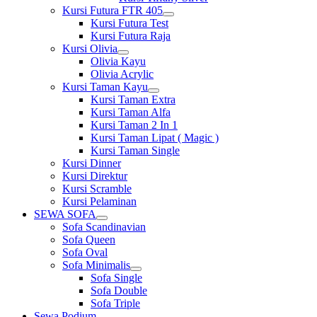
Kursi Futura FTR 405
Show
Kursi Futura Test
sub
Kursi Futura Raja
menu
Kursi Olivia
Show
Olivia Kayu
sub
Olivia Acrylic
menu
Kursi Taman Kayu
Show
Kursi Taman Extra
sub
Kursi Taman Alfa
menu
Kursi Taman 2 In 1
Kursi Taman Lipat ( Magic )
Kursi Taman Single
Kursi Dinner
Kursi Direktur
Kursi Scramble
Kursi Pelaminan
SEWA SOFA
Show
Sofa Scandinavian
sub
Sofa Queen
menu
Sofa Oval
Sofa Minimalis
Show
Sofa Single
sub
Sofa Double
menu
Sofa Triple
Sewa Podium