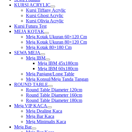
KURSI ACRYLIC
Show
Kursi Tiffany Acrylic
sub
Kursi Ghost Acrylic
menu
Kursi Olivia Acrylic
Kursi Futura Test
MEJA KOTAK
Show
Meja Kotak Ukuran 60×120 Cm
sub
Meja Kotak Ukuran 80×120 Cm
menu
Meja Kotak 80×180 Cm
SEWA MEJA
Show
Meja IBM
sub
Show
Meja IBM 45x180cm
menu
sub
Meja IBM 60x180cm
menu
Meja Panjang/Long Table
Meja Konsul/Meja Tanda Tangan
ROUND TABLE
Show
Round Table Diameter 120cm
sub
Round Table Diameter 160cm
menu
Round Table Diameter 180cm
Meja VIP KACA
Show
Meja Dealing Kaca
sub
Meja Bar Kaca
menu
Meja Minimalis Kaca
Meja Bar
Show