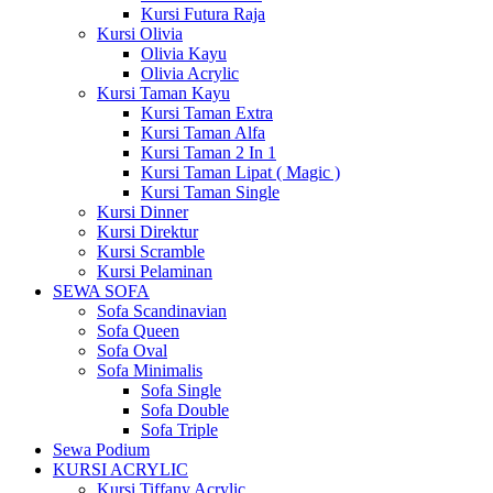
Kursi Futura Raja
Kursi Olivia
Olivia Kayu
Olivia Acrylic
Kursi Taman Kayu
Kursi Taman Extra
Kursi Taman Alfa
Kursi Taman 2 In 1
Kursi Taman Lipat ( Magic )
Kursi Taman Single
Kursi Dinner
Kursi Direktur
Kursi Scramble
Kursi Pelaminan
SEWA SOFA
Sofa Scandinavian
Sofa Queen
Sofa Oval
Sofa Minimalis
Sofa Single
Sofa Double
Sofa Triple
Sewa Podium
KURSI ACRYLIC
Kursi Tiffany Acrylic