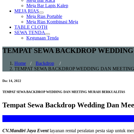
Meja Bar Kaca
sub
Meja Bar Lapis Kalep
menu
MEJA RIAS
Show
Meja Rias Portable
sub
Meja Rias Kombinasi Meja
menu
TABLE CLOTH
SEWA TENDA
Show
Kegunaan Tenda
sub
menu
TEMPAT SEWA BACKDROP WEDDING
Home
/
Backdrop
/
TEMPAT SEWA BACKDROP WEDDING DAN MEETIN
Dec 14, 2022
TEMPAT SEWA BACKDROP WEDDING DAN MEETING MURAH BERKUALITAS
Tempat Sewa Backdrop Wedding Dan Meet
SE
CV.Mandiri Jaya Event
layanan rental peralatan pesta siap untuk 