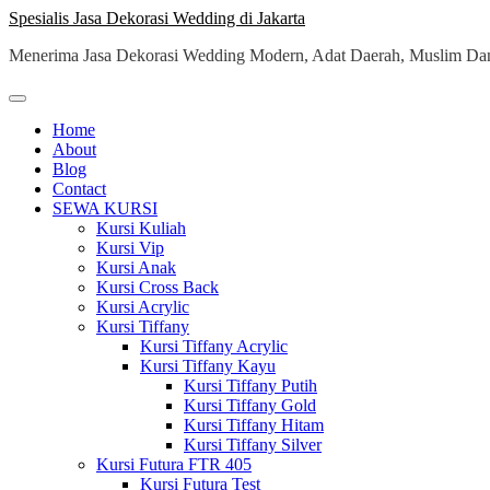
Skip
Spesialis Jasa Dekorasi Wedding di Jakarta
to
Menerima Jasa Dekorasi Wedding Modern, Adat Daerah, Muslim Dan
content
Home
About
Blog
Contact
SEWA KURSI
Kursi Kuliah
Kursi Vip
Kursi Anak
Kursi Cross Back
Kursi Acrylic
Kursi Tiffany
Kursi Tiffany Acrylic
Kursi Tiffany Kayu
Kursi Tiffany Putih
Kursi Tiffany Gold
Kursi Tiffany Hitam
Kursi Tiffany Silver
Kursi Futura FTR 405
Kursi Futura Test