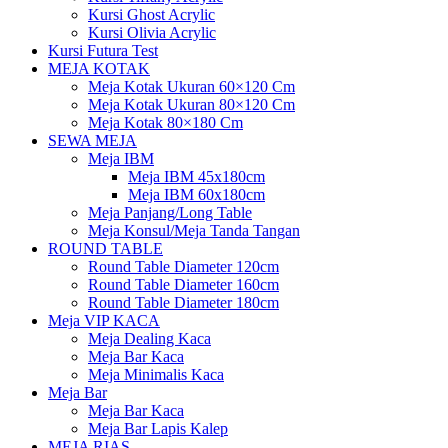
Kursi Ghost Acrylic
Kursi Olivia Acrylic
Kursi Futura Test
MEJA KOTAK
Meja Kotak Ukuran 60×120 Cm
Meja Kotak Ukuran 80×120 Cm
Meja Kotak 80×180 Cm
SEWA MEJA
Meja IBM
Meja IBM 45x180cm
Meja IBM 60x180cm
Meja Panjang/Long Table
Meja Konsul/Meja Tanda Tangan
ROUND TABLE
Round Table Diameter 120cm
Round Table Diameter 160cm
Round Table Diameter 180cm
Meja VIP KACA
Meja Dealing Kaca
Meja Bar Kaca
Meja Minimalis Kaca
Meja Bar
Meja Bar Kaca
Meja Bar Lapis Kalep
MEJA RIAS