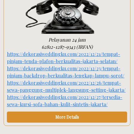
Pelayanan 24 jam
62812-1287-9343 (IRFAN)
https://dekorasiweddingku.com/2022/12/21/tempat-
pinjam-tenda-plafon-berkualitas-jakarta-selatan/
https://dekorasiweddingku.com/2022/12/23/tempat-
pinjam-backdrop-berkualitas-lengkap-lampu-sorot/
https://dekorasiweddingku.com/2022/12/26/tempat-
sewa-panggung-multiplek-langsung-setting-jakarta/
https://dekorasiweddingku.com/2022/12/27/tersedia-
sewa-kursi-sofa-bahan-kulit-sintetis-jakarta/
More Details