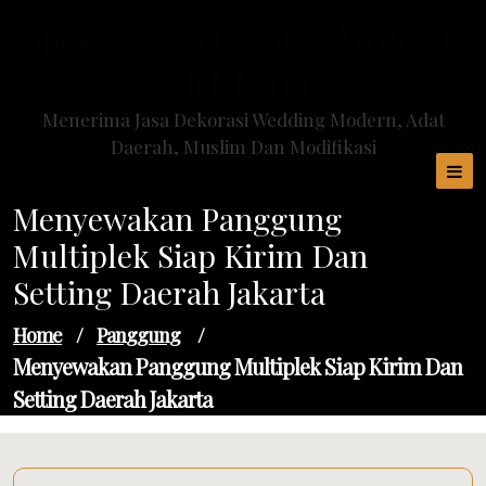
Skip
Spesialis Jasa Dekorasi Wedding
to
content
di Jakarta
Menerima Jasa Dekorasi Wedding Modern, Adat
Daerah, Muslim Dan Modifikasi
Menyewakan Panggung
Multiplek Siap Kirim Dan
Setting Daerah Jakarta
Home
/
Panggung
/
Menyewakan Panggung Multiplek Siap Kirim Dan
Setting Daerah Jakarta