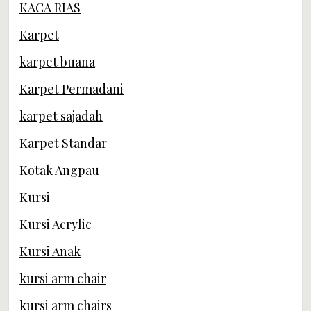
KACA RIAS
Karpet
karpet buana
Karpet Permadani
karpet sajadah
Karpet Standar
Kotak Angpau
Kursi
Kursi Acrylic
Kursi Anak
kursi arm chair
kursi arm chairs