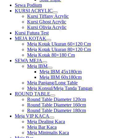
Sewa Podium
KURSI ACRYLIC
Show
Kursi Tiffany Acrylic
sub
Kursi Ghost Acrylic
menu
Kursi Olivia Acrylic
Kursi Futura Test
MEJA KOTAK
Show
Meja Kotak Ukuran 60×120 Cm
sub
Meja Kotak Ukuran 80×120 Cm
menu
Meja Kotak 80×180 Cm
SEWA MEJA
Show
Meja IBM
sub
Show
Meja IBM 45x180cm
menu
sub
Meja IBM 60x180cm
menu
Meja Panjang/Long Table
Meja Konsul/Meja Tanda Tangan
ROUND TABLE
Show
Round Table Diameter 120cm
sub
Round Table Diameter 160cm
menu
Round Table Diameter 180cm
Meja VIP KACA
Show
Meja Dealing Kaca
sub
Meja Bar Kaca
menu
Meja Minimalis Kaca