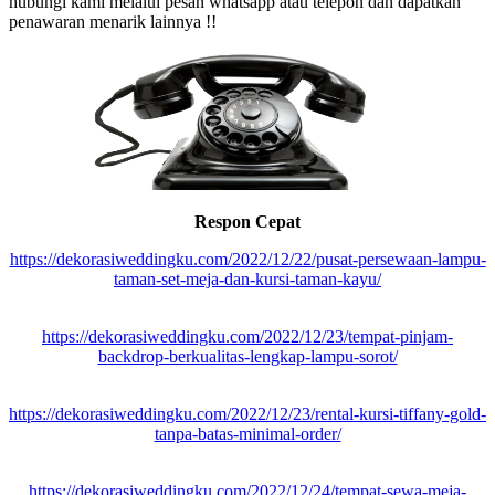
hubungi kami melalui pesan whatsapp atau telepon dan dapatkan
penawaran menarik lainnya !!
Respon Cepat
https://dekorasiweddingku.com/2022/12/22/pusat-persewaan-lampu-
taman-set-meja-dan-kursi-taman-kayu/
https://dekorasiweddingku.com/2022/12/23/tempat-pinjam-
backdrop-berkualitas-lengkap-lampu-sorot/
https://dekorasiweddingku.com/2022/12/23/rental-kursi-tiffany-gold-
tanpa-batas-minimal-order/
https://dekorasiweddingku.com/2022/12/24/tempat-sewa-meja-