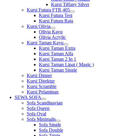
Kursi Tiffany Silver
Kursi Futura FTR 405
Show
Kursi Futura Test
sub
Kursi Futura Raja
menu
Kursi Olivia
Show
Olivia Kayu
sub
Olivia Acrylic
menu
Kursi Taman Kayu
Show
Kursi Taman Extra
sub
Kursi Taman Alfa
menu
Kursi Taman 2 In 1
Kursi Taman Lipat ( Magic )
Kursi Taman Single
Kursi Dinner
Kursi Direktur
Kursi Scramble
Kursi Pelaminan
SEWA SOFA
Show
Sofa Scandinavian
sub
Sofa Queen
menu
Sofa Oval
Sofa Minimalis
Show
Sofa Single
sub
Sofa Double
menu
Sofa Triple