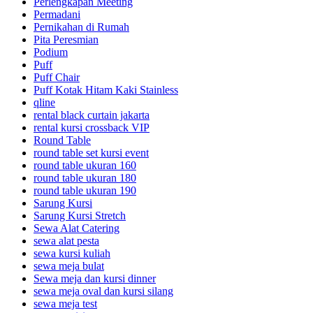
Perlengkapan Meeting
Permadani
Pernikahan di Rumah
Pita Peresmian
Podium
Puff
Puff Chair
Puff Kotak Hitam Kaki Stainless
qline
rental black curtain jakarta
rental kursi crossback VIP
Round Table
round table set kursi event
round table ukuran 160
round table ukuran 180
round table ukuran 190
Sarung Kursi
Sarung Kursi Stretch
Sewa Alat Catering
sewa alat pesta
sewa kursi kuliah
sewa meja bulat
Sewa meja dan kursi dinner
sewa meja oval dan kursi silang
sewa meja test