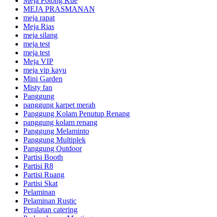
Meja Potong Kue
MEJA PRASMANAN
meja rapat
Meja Rias
meja silang
meja test
meja test
Meja VIP
meja vip kayu
Mini Garden
Misty fan
Panggung
panggung karpet merah
Panggung Kolam Penutup Renang
panggung kolam renang
Panggung Melaminto
Panggung Multiplek
Panggung Outdoor
Partisi Booth
Partisi R8
Partisi Ruang
Partisi Skat
Pelaminan
Pelaminan Rustic
Peralatan catering