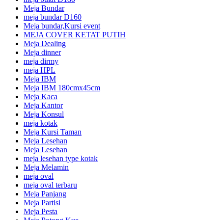
Meja Bundar
meja bundar D160
Meja bundar,Kursi event
MEJA COVER KETAT PUTIH
Meja Dealing
Meja dinner
meja dirmy
meja HPL
Meja IBM
Meja IBM 180cmx45cm
Meja Kaca
Meja Kantor
Meja Konsul
meja kotak
Meja Kursi Taman
Meja Lesehan
Meja Lesehan
meja lesehan type kotak
Meja Melamin
meja oval
meja oval terbaru
Meja Panjang
Meja Partisi
Meja Pesta