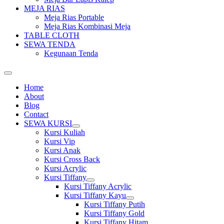
MEJA RIAS
Meja Rias Portable
Meja Rias Kombinasi Meja
TABLE CLOTH
SEWA TENDA
Kegunaan Tenda
Home
About
Blog
Contact
SEWA KURSI
Show
Kursi Kuliah
sub
Kursi Vip
menu
Kursi Anak
Kursi Cross Back
Kursi Acrylic
Kursi Tiffany
Show
Kursi Tiffany Acrylic
sub
Kursi Tiffany Kayu
menu
Show
Kursi Tiffany Putih
sub
Kursi Tiffany Gold
menu
Kursi Tiffany Hitam