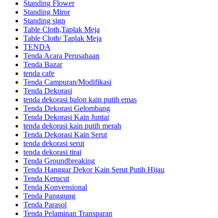
Standing Flower
Standing Miror
Standing sign
Table Cloth,Taplak Meja
Table Cloth/ Taplak Meja
TENDA
Tenda Acara Perusahaan
Tenda Bazar
tenda cafe
Tenda Campuran/Modifikasi
Tenda Dekorasi
tenda dekorasi balon kain putih emas
Tenda Dekorasi Gelombang
Tenda Dekorasi Kain Juntai
tenda dekorasi kain putih merah
Tenda Dekorasi Kain Serut
tenda dekorasi serut
tenda dekorasi tirai
Tenda Groundbreaking
Tenda Hanggar Dekor Kain Serut Putih Hijau
Tenda Kerucut
Tenda Konvensional
Tenda Panggung
Tenda Parasol
Tenda Pelaminan Transparan