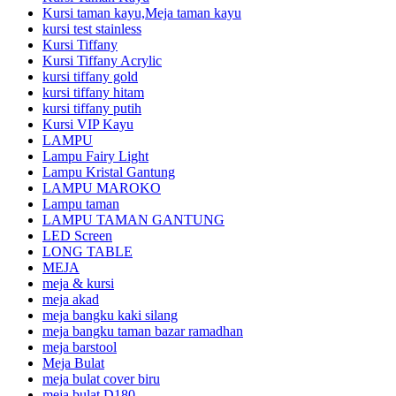
Kursi taman kayu,Meja taman kayu
kursi test stainless
Kursi Tiffany
Kursi Tiffany Acrylic
kursi tiffany gold
kursi tiffany hitam
kursi tiffany putih
Kursi VIP Kayu
LAMPU
Lampu Fairy Light
Lampu Kristal Gantung
LAMPU MAROKO
Lampu taman
LAMPU TAMAN GANTUNG
LED Screen
LONG TABLE
MEJA
meja & kursi
meja akad
meja bangku kaki silang
meja bangku taman bazar ramadhan
meja barstool
Meja Bulat
meja bulat cover biru
meja bulat D180