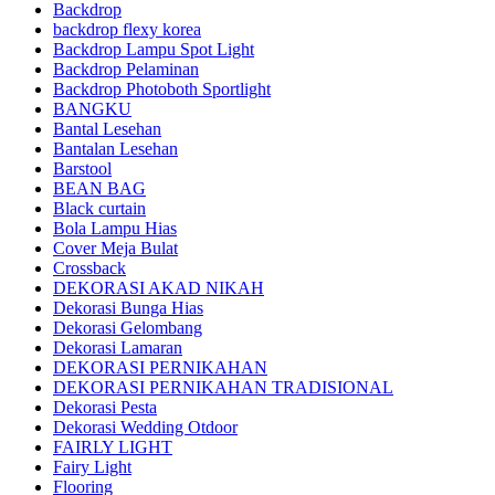
Backdrop
backdrop flexy korea
Backdrop Lampu Spot Light
Backdrop Pelaminan
Backdrop Photoboth Sportlight
BANGKU
Bantal Lesehan
Bantalan Lesehan
Barstool
BEAN BAG
Black curtain
Bola Lampu Hias
Cover Meja Bulat
Crossback
DEKORASI AKAD NIKAH
Dekorasi Bunga Hias
Dekorasi Gelombang
Dekorasi Lamaran
DEKORASI PERNIKAHAN
DEKORASI PERNIKAHAN TRADISIONAL
Dekorasi Pesta
Dekorasi Wedding Otdoor
FAIRLY LIGHT
Fairy Light
Flooring