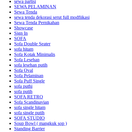
sewa partisi
SEWA PELAMINAN
Sewa Tenda
sewa tenda dekorasi serut full modfiikasi
Sewa Tenda Pernikahan
Showcase
Sign In
SOFA
Sofa Double Seater
sofa hitam
Sofa Kotak Minimalis
Sofa Lesehan
sofa lesehan putih
Sofa Oval
Sofa Pelaminan
Sofa Puff Single
sofa puthi
sofa putih
SOFA RETRO
Sofa Scandinavian
sofa single hitam
sofa single putih
SOFA STUDIO
Soup Bowl ( mangkuk sop )
Standing Barrier