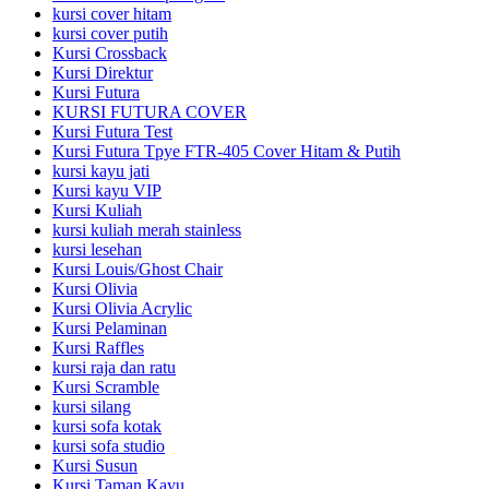
kursi cover hitam
kursi cover putih
Kursi Crossback
Kursi Direktur
Kursi Futura
KURSI FUTURA COVER
Kursi Futura Test
Kursi Futura Tpye FTR-405 Cover Hitam & Putih
kursi kayu jati
Kursi kayu VIP
Kursi Kuliah
kursi kuliah merah stainless
kursi lesehan
Kursi Louis/Ghost Chair
Kursi Olivia
Kursi Olivia Acrylic
Kursi Pelaminan
Kursi Raffles
kursi raja dan ratu
Kursi Scramble
kursi silang
kursi sofa kotak
kursi sofa studio
Kursi Susun
Kursi Taman Kayu