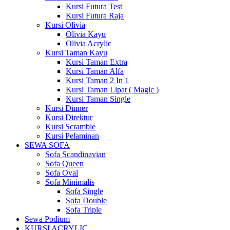
Kursi Futura Test
Kursi Futura Raja
Kursi Olivia
Olivia Kayu
Olivia Acrylic
Kursi Taman Kayu
Kursi Taman Extra
Kursi Taman Alfa
Kursi Taman 2 In 1
Kursi Taman Lipat ( Magic )
Kursi Taman Single
Kursi Dinner
Kursi Direktur
Kursi Scramble
Kursi Pelaminan
SEWA SOFA
Sofa Scandinavian
Sofa Queen
Sofa Oval
Sofa Minimalis
Sofa Single
Sofa Double
Sofa Triple
Sewa Podium
KURSI ACRYLIC