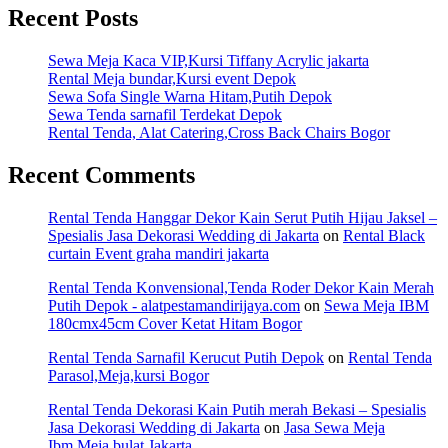
Recent Posts
Sewa Meja Kaca VIP,Kursi Tiffany Acrylic jakarta
Rental Meja bundar,Kursi event Depok
Sewa Sofa Single Warna Hitam,Putih Depok
Sewa Tenda sarnafil Terdekat Depok
Rental Tenda, Alat Catering,Cross Back Chairs Bogor
Recent Comments
Rental Tenda Hanggar Dekor Kain Serut Putih Hijau Jaksel –
Spesialis Jasa Dekorasi Wedding di Jakarta
on
Rental Black
curtain Event graha mandiri jakarta
Rental Tenda Konvensional,Tenda Roder Dekor Kain Merah
Putih Depok - alatpestamandirijaya.com
on
Sewa Meja IBM
180cmx45cm Cover Ketat Hitam Bogor
Rental Tenda Sarnafil Kerucut Putih Depok
on
Rental Tenda
Parasol,Meja,kursi Bogor
Rental Tenda Dekorasi Kain Putih merah Bekasi – Spesialis
Jasa Dekorasi Wedding di Jakarta
on
Jasa Sewa Meja
Ibm,Meja bulat Jakarta