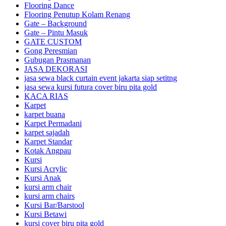
Flooring Dance
Flooring Penutup Kolam Renang
Gate – Background
Gate – Pintu Masuk
GATE CUSTOM
Gong Peresmian
Gubugan Prasmanan
JASA DEKORASI
jasa sewa black curtain event jakarta siap setitng
jasa sewa kursi futura cover biru pita gold
KACA RIAS
Karpet
karpet buana
Karpet Permadani
karpet sajadah
Karpet Standar
Kotak Angpau
Kursi
Kursi Acrylic
Kursi Anak
kursi arm chair
kursi arm chairs
Kursi Bar/Barstool
Kursi Betawi
kursi cover biru pita gold