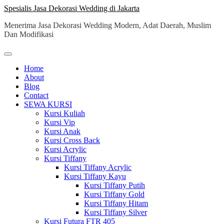
Skip
Spesialis Jasa Dekorasi Wedding di Jakarta
to
Menerima Jasa Dekorasi Wedding Modern, Adat Daerah, Muslim
content
Dan Modifikasi
Home
About
Blog
Contact
SEWA KURSI
Kursi Kuliah
Kursi Vip
Kursi Anak
Kursi Cross Back
Kursi Acrylic
Kursi Tiffany
Kursi Tiffany Acrylic
Kursi Tiffany Kayu
Kursi Tiffany Putih
Kursi Tiffany Gold
Kursi Tiffany Hitam
Kursi Tiffany Silver
Kursi Futura FTR 405