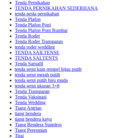
Tenda Pernikahan
TENDA PERNIKAHAN SEDERHANA
tenda pesta pernikahan
Tenda Plafon
Tenda Plafon Poni
Tenda Plafon Poni Rumbai
Tenda Roder
Tenda Roder Transparan
tenda roder wedding
TENDA SAILTENSE
TENDA SALTENTS
Tenda Sarnafil
tenda serut kain rempel hijau putih
tenda serut merah putih
tenda serut putih biru muda
tenda serut ukuran 3×8
Tenda Transparan
Tenda Vaksinasi
Tenda Wedding
Tiang Antrian
tiang bendera
tiang bendera kayu
Tiang Bendera Stainless
Tiang Peresmian
Tirai