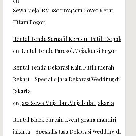
on
Sewa Meja IBM 180cmx45cm Cover Ketat
Hitam Bogor
Rental Tenda Sarnafil Kerucut Putih Depok
Rental Tenda Parasol,Meja,kursi Bogor
on
Rental Tenda Dekorasi Kain Putih merah
Bekasi – Spesialis Jasa Dekorasi Wedding di
Jakarta
Jasa Sewa Meja Ibm,Meja bulat Jakarta
on
Rental Black curtain Event graha mandiri
jakarta – Spesialis Jasa Dekorasi Wedding di