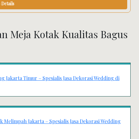
Details
 Meja Kotak Kualitas Bagus
 Jakarta Timur – Spesialis Jasa Dekorasi Wedding di
k Melimpah Jakarta – Spesialis Jasa Dekorasi Wedding