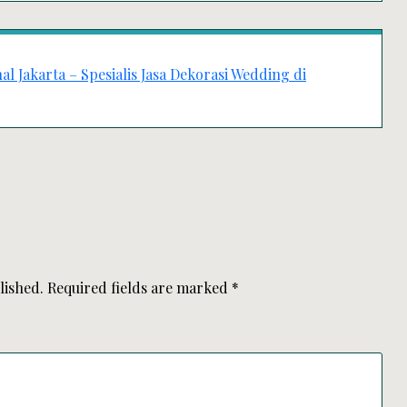
 Jakarta – Spesialis Jasa Dekorasi Wedding di
lished.
Required fields are marked
*