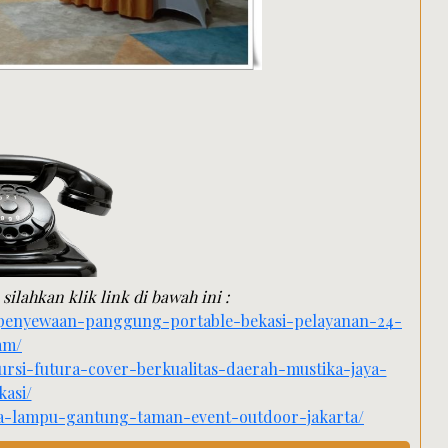
silahkan klik link di bawah ini :
-penyewaan-panggung-portable-bekasi-pelayanan-24-
am/
ursi-futura-cover-berkualitas-daerah-mustika-jaya-
kasi/
wa-lampu-gantung-taman-event-outdoor-jakarta/