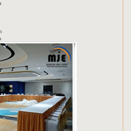
a
h
.