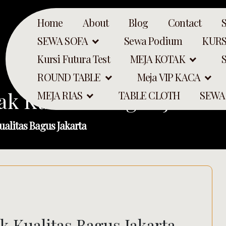
Home
About
Blog
Contact
SEWA SOFA
Sewa Podium
KURS
Kursi Futura Test
MEJA KOTAK
ROUND TABLE
Meja VIP KACA
 Kualitas Bagus Jakart
MEJA RIAS
TABLE CLOTH
SEWA
alitas Bagus Jakarta
Search
 Kualitas Bagus Jakarta