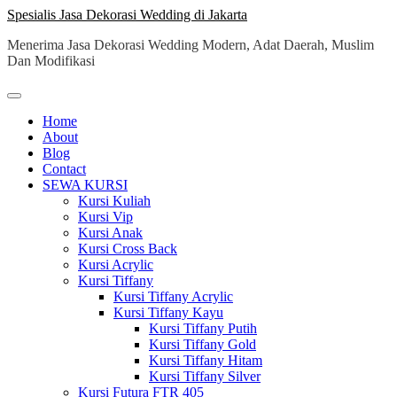
Skip
Spesialis Jasa Dekorasi Wedding di Jakarta
to
Menerima Jasa Dekorasi Wedding Modern, Adat Daerah, Muslim
content
Dan Modifikasi
Home
About
Blog
Contact
SEWA KURSI
Kursi Kuliah
Kursi Vip
Kursi Anak
Kursi Cross Back
Kursi Acrylic
Kursi Tiffany
Kursi Tiffany Acrylic
Kursi Tiffany Kayu
Kursi Tiffany Putih
Kursi Tiffany Gold
Kursi Tiffany Hitam
Kursi Tiffany Silver
Kursi Futura FTR 405