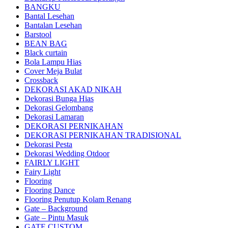
BANGKU
Bantal Lesehan
Bantalan Lesehan
Barstool
BEAN BAG
Black curtain
Bola Lampu Hias
Cover Meja Bulat
Crossback
DEKORASI AKAD NIKAH
Dekorasi Bunga Hias
Dekorasi Gelombang
Dekorasi Lamaran
DEKORASI PERNIKAHAN
DEKORASI PERNIKAHAN TRADISIONAL
Dekorasi Pesta
Dekorasi Wedding Otdoor
FAIRLY LIGHT
Fairy Light
Flooring
Flooring Dance
Flooring Penutup Kolam Renang
Gate – Background
Gate – Pintu Masuk
GATE CUSTOM