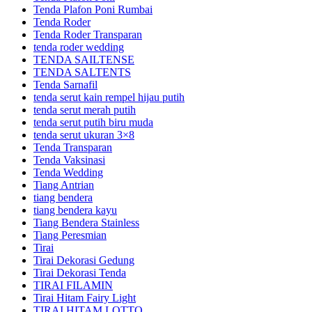
Tenda Plafon Poni Rumbai
Tenda Roder
Tenda Roder Transparan
tenda roder wedding
TENDA SAILTENSE
TENDA SALTENTS
Tenda Sarnafil
tenda serut kain rempel hijau putih
tenda serut merah putih
tenda serut putih biru muda
tenda serut ukuran 3×8
Tenda Transparan
Tenda Vaksinasi
Tenda Wedding
Tiang Antrian
tiang bendera
tiang bendera kayu
Tiang Bendera Stainless
Tiang Peresmian
Tirai
Tirai Dekorasi Gedung
Tirai Dekorasi Tenda
TIRAI FILAMIN
Tirai Hitam Fairy Light
TIRAI HITAM LOTTO