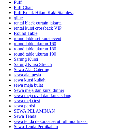
Puff
Puff Chair
Puff Kotak Hitam Kaki Stainless
qline
rental black curtain jakarta
rental kursi crossback VIP
Round Table
round table set kursi event
round table ukuran 160
round table ukuran 180
round table ukuran 190
Sarung Kursi
Sarung Kursi Stretch
Sewa Alat Catering
sewa alat pesta
sewa kursi kuliah
sewa meja bulat
Sewa meja dan kursi dinner
sewa meja oval dan kursi silang
sewa meja test
sewa partisi
SEWA PELAMINAN
Sewa Tenda
sewa tenda dekorasi serut full modfiikasi
Sewa Tenda Pernikahan