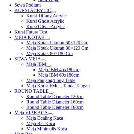
Sewa Podium
KURSI ACRYLIC
Show
Kursi Tiffany Acrylic
sub
Kursi Ghost Acrylic
menu
Kursi Olivia Acrylic
Kursi Futura Test
MEJA KOTAK
Show
Meja Kotak Ukuran 60×120 Cm
sub
Meja Kotak Ukuran 80×120 Cm
menu
Meja Kotak 80×180 Cm
SEWA MEJA
Show
Meja IBM
sub
Show
Meja IBM 45x180cm
menu
sub
Meja IBM 60x180cm
menu
Meja Panjang/Long Table
Meja Konsul/Meja Tanda Tangan
ROUND TABLE
Show
Round Table Diameter 120cm
sub
Round Table Diameter 160cm
menu
Round Table Diameter 180cm
Meja VIP KACA
Show
Meja Dealing Kaca
sub
Meja Bar Kaca
menu
Meja Minimalis Kaca