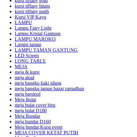
kursi tiffany gold
kursi tiffany hitam
kursi tiffany putih
Kursi VIP Kayu
LAMPU
Lampu Fairy Light
Lampu Kristal Gantung
LAMPU MAROKO
Lampu taman
LAMPU TAMAN GANTUNG
LED Screen
LONG TABLE
MEJA
meja & kursi
meja akad
meja bangku kaki silang
meja bangku taman bazar ramadhan
meja barstool
Meja Bulat
meja bulat cover biru
meja bulat D180
Meja Bundar
meja bundar D160
Meja bundar,Kursi event
MEJA COVER KETAT PUTIH