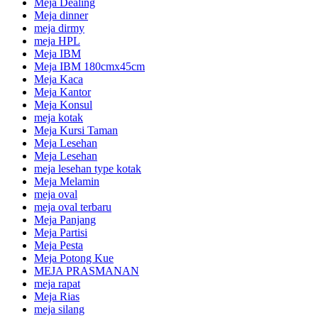
Meja Dealing
Meja dinner
meja dirmy
meja HPL
Meja IBM
Meja IBM 180cmx45cm
Meja Kaca
Meja Kantor
Meja Konsul
meja kotak
Meja Kursi Taman
Meja Lesehan
Meja Lesehan
meja lesehan type kotak
Meja Melamin
meja oval
meja oval terbaru
Meja Panjang
Meja Partisi
Meja Pesta
Meja Potong Kue
MEJA PRASMANAN
meja rapat
Meja Rias
meja silang