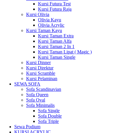
Kursi Futura Test
Kursi Futura Raja
Kursi Olivia
Olivia Kayu
Olivia Acrylic
Kursi Taman Kayu
Kursi Taman Extra
Kursi Taman Alfa
Kursi Taman 2 In 1
Kursi Taman Lipat ( Magic )
Kursi Taman Single
Kursi Dinner
Kursi Direktur
Kursi Scramble
Kursi Pelaminan
SEWA SOFA
Sofa Scandinavian
Sofa Queen
Sofa Oval
Sofa Minimalis
Sofa Single
Sofa Double
Sofa Triple
Sewa Podium
KURSI ACRYLIC