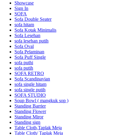
Showcase
Sign In
SOFA
Sofa Double Seater
sofa hitam
Sofa Kotak Minimalis
Sofa Lesehan
sofa lesehan putih
Sofa Oval
Sofa Pelaminan
Sofa Puff Single
sofa puthi
sofa putih
SOFA RETRO
Sofa Scandinavian
sofa single hitam
sofa single putih
SOFA STUDIO
Soup Bowl ( mangkuk sop )
Standing Barrier
Standing Flower
Standing Miror
Standing sign
Table Cloth,Taplak Meja
Table Cloth/ Taplak Meja