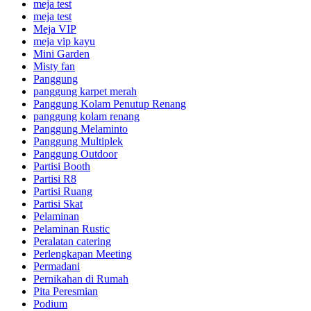
meja test
meja test
Meja VIP
meja vip kayu
Mini Garden
Misty fan
Panggung
panggung karpet merah
Panggung Kolam Penutup Renang
panggung kolam renang
Panggung Melaminto
Panggung Multiplek
Panggung Outdoor
Partisi Booth
Partisi R8
Partisi Ruang
Partisi Skat
Pelaminan
Pelaminan Rustic
Peralatan catering
Perlengkapan Meeting
Permadani
Pernikahan di Rumah
Pita Peresmian
Podium