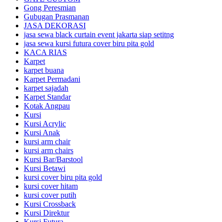
Gong Peresmian
Gubugan Prasmanan
JASA DEKORASI
jasa sewa black curtain event jakarta siap setitng
jasa sewa kursi futura cover biru pita gold
KACA RIAS
Karpet
karpet buana
Karpet Permadani
karpet sajadah
Karpet Standar
Kotak Angpau
Kursi
Kursi Acrylic
Kursi Anak
kursi arm chair
kursi arm chairs
Kursi Bar/Barstool
Kursi Betawi
kursi cover biru pita gold
kursi cover hitam
kursi cover putih
Kursi Crossback
Kursi Direktur
Kursi Futura