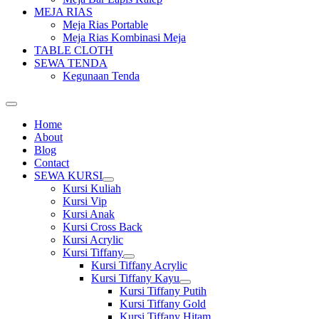
MEJA RIAS
Meja Rias Portable
Meja Rias Kombinasi Meja
TABLE CLOTH
SEWA TENDA
Kegunaan Tenda
Home
About
Blog
Contact
SEWA KURSI
Show
Kursi Kuliah
sub
Kursi Vip
menu
Kursi Anak
Kursi Cross Back
Kursi Acrylic
Kursi Tiffany
Show
Kursi Tiffany Acrylic
sub
Kursi Tiffany Kayu
menu
Show
Kursi Tiffany Putih
sub
Kursi Tiffany Gold
menu
Kursi Tiffany Hitam