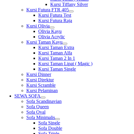
Kursi Tiffany Silver
Kursi Futura FTR 405
Show
Kursi Futura Test
sub
Kursi Futura Raja
menu
Kursi Olivia
Show
Olivia Kayu
sub
Olivia Acrylic
menu
Kursi Taman Kayu
Show
Kursi Taman Extra
sub
Kursi Taman Alfa
menu
Kursi Taman 2 In 1
Kursi Taman Lipat ( Magic )
Kursi Taman Single
Kursi Dinner
Kursi Direktur
Kursi Scramble
Kursi Pelaminan
SEWA SOFA
Show
Sofa Scandinavian
sub
Sofa Queen
menu
Sofa Oval
Sofa Minimalis
Show
Sofa Single
sub
Sofa Double
menu
Sofa Triple