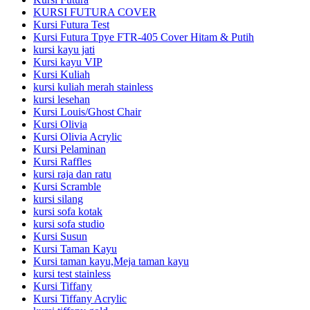
KURSI FUTURA COVER
Kursi Futura Test
Kursi Futura Tpye FTR-405 Cover Hitam & Putih
kursi kayu jati
Kursi kayu VIP
Kursi Kuliah
kursi kuliah merah stainless
kursi lesehan
Kursi Louis/Ghost Chair
Kursi Olivia
Kursi Olivia Acrylic
Kursi Pelaminan
Kursi Raffles
kursi raja dan ratu
Kursi Scramble
kursi silang
kursi sofa kotak
kursi sofa studio
Kursi Susun
Kursi Taman Kayu
Kursi taman kayu,Meja taman kayu
kursi test stainless
Kursi Tiffany
Kursi Tiffany Acrylic