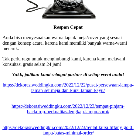
Respon Cepat
Anda bisa menyesuaikan warna taplak meja/cover yang sesuai
dengan konsep acara, karena kami memiliki banyak warna-warni
menarik.
Tak perlu ragu untuk menghubungi kami, karena kami melayani
konsultasi gratis selam 24 jam!
Yukk, jadikan kami sebagai partner di setiap event anda!
https://dekorasiweddingku.com/2022/12/22/pusat-persewaan-lampu-
taman-set-meja-dan-kursi-taman-kayu/
https://dekorasiweddingku.com/2022/12/23/tempat-pinjam-
backdrop-berkualitas-lengkap-lampu-sorot/
https://dekorasiweddingku.com/2022/12/23/rental-kursi-tiffany-gold-
tanpa-batas-minimal-order/