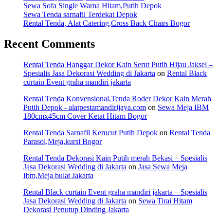
Sewa Sofa Single Warna Hitam,Putih Depok
Sewa Tenda sarnafil Terdekat Depok
Rental Tenda, Alat Catering,Cross Back Chairs Bogor
Recent Comments
Rental Tenda Hanggar Dekor Kain Serut Putih Hijau Jaksel –
Spesialis Jasa Dekorasi Wedding di Jakarta
on
Rental Black
curtain Event graha mandiri jakarta
Rental Tenda Konvensional,Tenda Roder Dekor Kain Merah
Putih Depok - alatpestamandirijaya.com
on
Sewa Meja IBM
180cmx45cm Cover Ketat Hitam Bogor
Rental Tenda Sarnafil Kerucut Putih Depok
on
Rental Tenda
Parasol,Meja,kursi Bogor
Rental Tenda Dekorasi Kain Putih merah Bekasi – Spesialis
Jasa Dekorasi Wedding di Jakarta
on
Jasa Sewa Meja
Ibm,Meja bulat Jakarta
Rental Black curtain Event graha mandiri jakarta – Spesialis
Jasa Dekorasi Wedding di Jakarta
on
Sewa Tirai Hitam
Dekorasi Penutup Dinding Jakarta