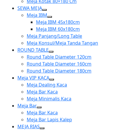
Meja Kotak 80×180 Cm
SEWA MEJA
Show
Meja IBM
sub
Show
Meja IBM 45x180cm
menu
sub
Meja IBM 60x180cm
menu
Meja Panjang/Long Table
Meja Konsul/Meja Tanda Tangan
ROUND TABLE
Show
Round Table Diameter 120cm
sub
Round Table Diameter 160cm
menu
Round Table Diameter 180cm
Meja VIP KACA
Show
Meja Dealing Kaca
sub
Meja Bar Kaca
menu
Meja Minimalis Kaca
Meja Bar
Show
Meja Bar Kaca
sub
Meja Bar Lapis Kalep
menu
MEJA RIAS