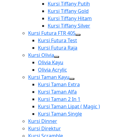
menu
Show
Kursi Tiffany Putih
sub
Kursi Tiffany Gold
menu
Kursi Tiffany Hitam
Kursi Tiffany Silver
Kursi Futura FTR 405
Show
Kursi Futura Test
sub
Kursi Futura Raja
menu
Kursi Olivia
Show
Olivia Kayu
sub
Olivia Acrylic
menu
Kursi Taman Kayu
Show
Kursi Taman Extra
sub
Kursi Taman Alfa
menu
Kursi Taman 2 In 1
Kursi Taman Lipat ( Magic )
Kursi Taman Single
Kursi Dinner
Kursi Direktur
Kursi Scramble