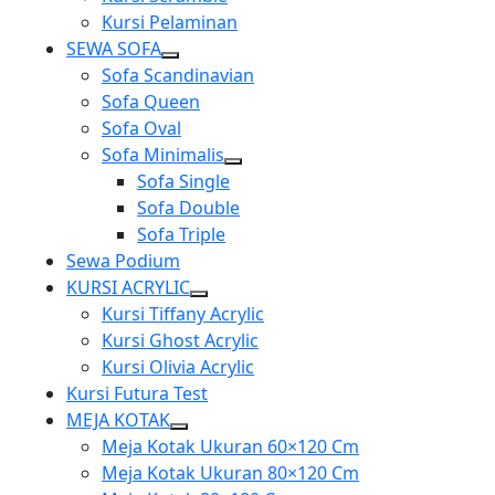
Kursi Pelaminan
SEWA SOFA
Show
Sofa Scandinavian
sub
Sofa Queen
menu
Sofa Oval
Sofa Minimalis
Show
Sofa Single
sub
Sofa Double
menu
Sofa Triple
Sewa Podium
KURSI ACRYLIC
Show
Kursi Tiffany Acrylic
sub
Kursi Ghost Acrylic
menu
Kursi Olivia Acrylic
Kursi Futura Test
MEJA KOTAK
Show
Meja Kotak Ukuran 60×120 Cm
sub
Meja Kotak Ukuran 80×120 Cm
menu