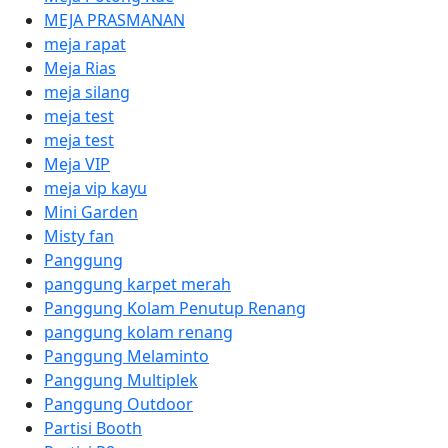
MEJA PRASMANAN
meja rapat
Meja Rias
meja silang
meja test
meja test
Meja VIP
meja vip kayu
Mini Garden
Misty fan
Panggung
panggung karpet merah
Panggung Kolam Penutup Renang
panggung kolam renang
Panggung Melaminto
Panggung Multiplek
Panggung Outdoor
Partisi Booth