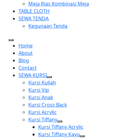
Meja Rias Kombinasi Meja
TABLE CLOTH
SEWA TENDA
Kegunaan Tenda
Home
About
Blog
Contact
SEWA KURSI
Show
Kursi Kuliah
sub
Kursi Vip
menu
Kursi Anak
Kursi Cross Back
Kursi Acrylic
Kursi Tiffany
Show
Kursi Tiffany Acrylic
sub
Kursi Tiffany Kayu