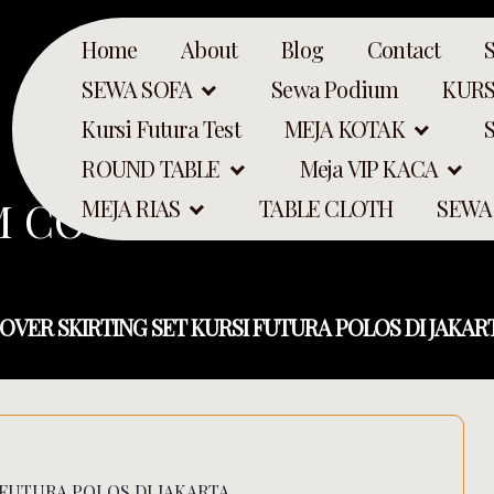
Home
About
Blog
Contact
SEWA SOFA
Sewa Podium
KURS
Kursi Futura Test
MEJA KOTAK
ROUND TABLE
Meja VIP KACA
 COVER SKIRTING SET 
MEJA RIAS
TABLE CLOTH
SEWA
OVER SKIRTING SET KURSI FUTURA POLOS DI JAKAR
FUTURA POLOS DI JAKARTA