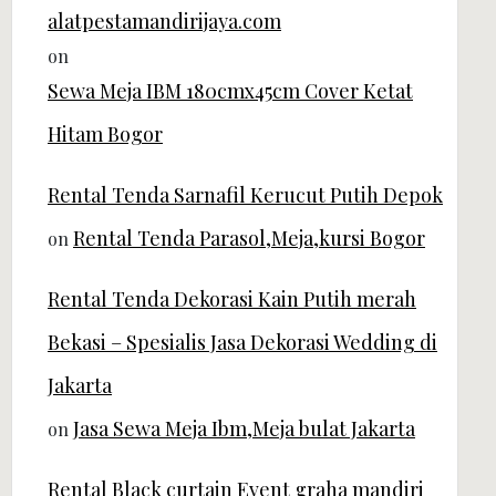
alatpestamandirijaya.com
on
Sewa Meja IBM 180cmx45cm Cover Ketat
Hitam Bogor
Rental Tenda Sarnafil Kerucut Putih Depok
Rental Tenda Parasol,Meja,kursi Bogor
on
Rental Tenda Dekorasi Kain Putih merah
Bekasi – Spesialis Jasa Dekorasi Wedding di
Jakarta
Jasa Sewa Meja Ibm,Meja bulat Jakarta
on
Rental Black curtain Event graha mandiri