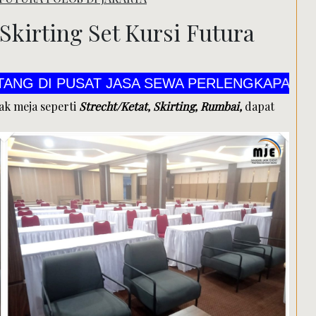
Search
kirting Set Kursi Futura
 PUSAT JASA SEWA PERLENGKAPAN ALAT PEST
ak meja seperti
Strecht/Ketat, Skirting, Rumbai,
dapat