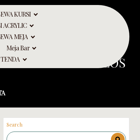
SEWA KURSI
I ACRYLIC
SEWA MEJA
Meja Bar
KURSI FUTURA POLOS
 TENDA
TA
Search