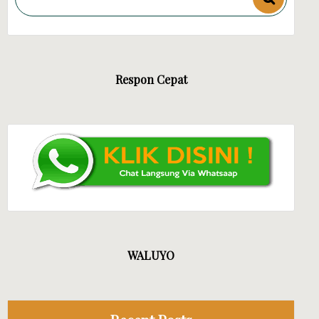
Respon Cepat
A CV MANDIRI JAYA EVENT
WALUYO