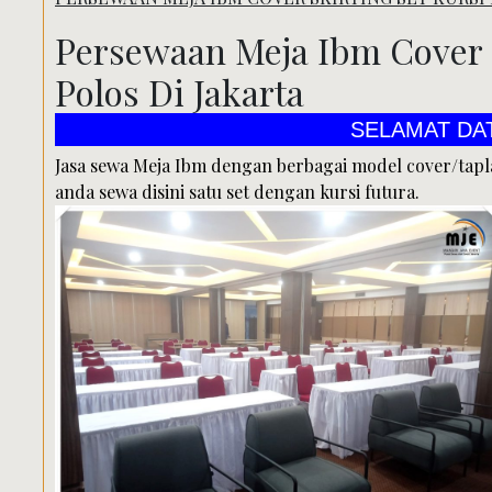
Persewaan Meja Ibm Cover S
Polos Di Jakarta
SELAMAT DATANG DI
Jasa sewa Meja Ibm dengan berbagai model cover/tapl
anda sewa disini satu set dengan kursi futura.