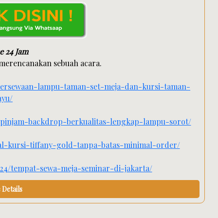
e 24 Jam
 merencanakan sebuah acara.
-persewaan-lampu-taman-set-meja-dan-kursi-taman-
ayu/
-pinjam-backdrop-berkualitas-lengkap-lampu-sorot/
al-kursi-tiffany-gold-tanpa-batas-minimal-order/
/24/tempat-sewa-meja-seminar-di-jakarta/
Details