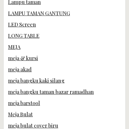
Lampu taman
LAMPU TAMAN GANTUNG
LED Screen
LONG TABLE
MEJA
meja & kursi
meja akad
meja bangku kaki silang
meja bangku taman bazar ramadhan
meja barstool
Meja Bulat
meja bulat cover biru