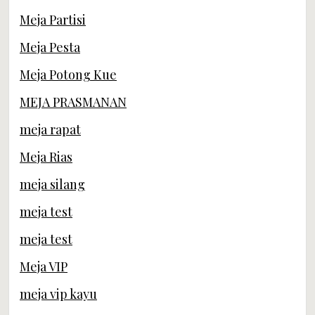
Meja Partisi
Meja Pesta
Meja Potong Kue
MEJA PRASMANAN
meja rapat
Meja Rias
meja silang
meja test
meja test
Meja VIP
meja vip kayu