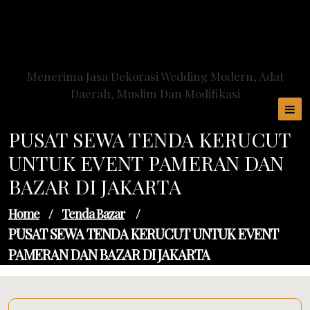
Skip
Spesialis Jasa Dekorasi Wedding
to
content
di Jakarta
Menerima Jasa Dekorasi Wedding Modern, Adat
Daerah, Muslim Dan Modifikasi
PUSAT SEWA TENDA KERUCUT
UNTUK EVENT PAMERAN DAN
BAZAR DI JAKARTA
Home
/
Tenda Bazar
/
PUSAT SEWA TENDA KERUCUT UNTUK EVENT
PAMERAN DAN BAZAR DI JAKARTA