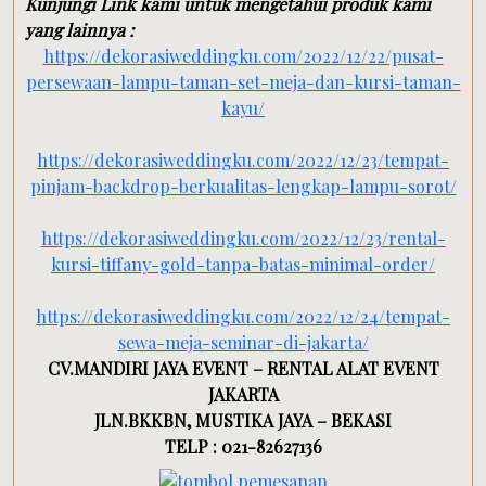
Kunjungi Link kami untuk mengetahui produk kami
yang lainnya :
https://dekorasiweddingku.com/2022/12/22/pusat-
persewaan-lampu-taman-set-meja-dan-kursi-taman-
kayu/
https://dekorasiweddingku.com/2022/12/23/tempat-
pinjam-backdrop-berkualitas-lengkap-lampu-sorot/
https://dekorasiweddingku.com/2022/12/23/rental-
kursi-tiffany-gold-tanpa-batas-minimal-order/
https://dekorasiweddingku.com/2022/12/24/tempat-
sewa-meja-seminar-di-jakarta/
CV.MANDIRI JAYA EVENT – RENTAL ALAT EVENT
JAKARTA
JLN.BKKBN, MUSTIKA JAYA – BEKASI
TELP : 021-82627136