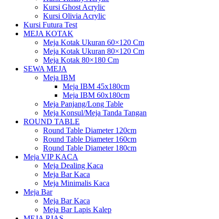
Kursi Ghost Acrylic
Kursi Olivia Acrylic
Kursi Futura Test
MEJA KOTAK
Meja Kotak Ukuran 60×120 Cm
Meja Kotak Ukuran 80×120 Cm
Meja Kotak 80×180 Cm
SEWA MEJA
Meja IBM
Meja IBM 45x180cm
Meja IBM 60x180cm
Meja Panjang/Long Table
Meja Konsul/Meja Tanda Tangan
ROUND TABLE
Round Table Diameter 120cm
Round Table Diameter 160cm
Round Table Diameter 180cm
Meja VIP KACA
Meja Dealing Kaca
Meja Bar Kaca
Meja Minimalis Kaca
Meja Bar
Meja Bar Kaca
Meja Bar Lapis Kalep
MEJA RIAS