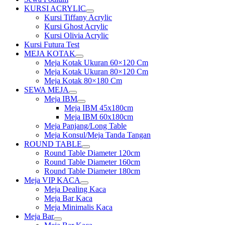
KURSI ACRYLIC
Show
Kursi Tiffany Acrylic
sub
Kursi Ghost Acrylic
menu
Kursi Olivia Acrylic
Kursi Futura Test
MEJA KOTAK
Show
Meja Kotak Ukuran 60×120 Cm
sub
Meja Kotak Ukuran 80×120 Cm
menu
Meja Kotak 80×180 Cm
SEWA MEJA
Show
Meja IBM
sub
Show
Meja IBM 45x180cm
menu
sub
Meja IBM 60x180cm
menu
Meja Panjang/Long Table
Meja Konsul/Meja Tanda Tangan
ROUND TABLE
Show
Round Table Diameter 120cm
sub
Round Table Diameter 160cm
menu
Round Table Diameter 180cm
Meja VIP KACA
Show
Meja Dealing Kaca
sub
Meja Bar Kaca
menu
Meja Minimalis Kaca
Meja Bar
Show