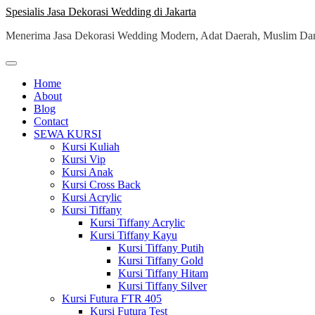
Skip
Spesialis Jasa Dekorasi Wedding di Jakarta
to
Menerima Jasa Dekorasi Wedding Modern, Adat Daerah, Muslim Dan
content
Home
About
Blog
Contact
SEWA KURSI
Kursi Kuliah
Kursi Vip
Kursi Anak
Kursi Cross Back
Kursi Acrylic
Kursi Tiffany
Kursi Tiffany Acrylic
Kursi Tiffany Kayu
Kursi Tiffany Putih
Kursi Tiffany Gold
Kursi Tiffany Hitam
Kursi Tiffany Silver
Kursi Futura FTR 405
Kursi Futura Test