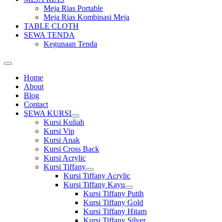
Meja Rias Portable
Meja Rias Kombinasi Meja
TABLE CLOTH
SEWA TENDA
Kegunaan Tenda
Home
About
Blog
Contact
SEWA KURSI
Show
Kursi Kuliah
sub
Kursi Vip
menu
Kursi Anak
Kursi Cross Back
Kursi Acrylic
Kursi Tiffany
Show
Kursi Tiffany Acrylic
sub
Kursi Tiffany Kayu
menu
Show
Kursi Tiffany Putih
sub
Kursi Tiffany Gold
menu
Kursi Tiffany Hitam
Kursi Tiffany Silver