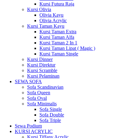
Kursi Futura Raja
Kursi Olivia
Olivia Kayu
Olivia Acrylic
Kursi Taman Kayu
Kursi Taman Extra
Kursi Taman Alfa
Kursi Taman 2 In 1
Kursi Taman Lipat ( Magic )
Kursi Taman Single
Kursi Dinner
Kursi Direktur
Kursi Scramble
Kursi Pelaminan
SEWA SOFA
Sofa Scandinavian
Sofa Queen
Sofa Oval
Sofa Minimalis
Sofa Single
Sofa Double
Sofa Triple
Sewa Podium
KURSI ACRYLIC
Kursi Tiffany Acrylic