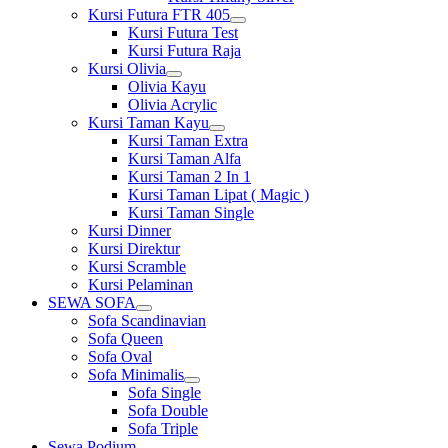
Kursi Futura FTR 405
Show
Kursi Futura Test
sub
Kursi Futura Raja
menu
Kursi Olivia
Show
Olivia Kayu
sub
Olivia Acrylic
menu
Kursi Taman Kayu
Show
Kursi Taman Extra
sub
Kursi Taman Alfa
menu
Kursi Taman 2 In 1
Kursi Taman Lipat ( Magic )
Kursi Taman Single
Kursi Dinner
Kursi Direktur
Kursi Scramble
Kursi Pelaminan
SEWA SOFA
Show
Sofa Scandinavian
sub
Sofa Queen
menu
Sofa Oval
Sofa Minimalis
Show
Sofa Single
sub
Sofa Double
menu
Sofa Triple
Sewa Podium