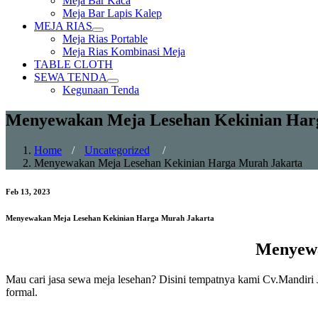
Meja Bar Kaca
sub
Meja Bar Lapis Kalep
menu
MEJA RIAS
Show
Meja Rias Portable
sub
Meja Rias Kombinasi Meja
menu
TABLE CLOTH
SEWA TENDA
Show
Kegunaan Tenda
sub
menu
Menyewakan Meja Lesehan Kekinian Har
Home
/
Uncategorized
/
Menyewakan Meja Lesehan Kekinian Harga Murah Jakarta
Feb 13, 2023
Menyewakan Meja Lesehan Kekinian Harga Murah Jakarta
Menyewa
Mau cari jasa sewa meja lesehan? Disini tempatnya kami Cv.Mandiri
formal.