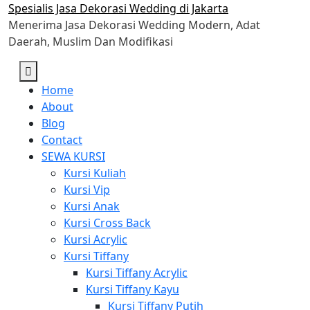
Skip
Spesialis Jasa Dekorasi Wedding di Jakarta
to
Menerima Jasa Dekorasi Wedding Modern, Adat
content
Daerah, Muslim Dan Modifikasi
Home
About
Blog
Contact
SEWA KURSI
Kursi Kuliah
Kursi Vip
Kursi Anak
Kursi Cross Back
Kursi Acrylic
Kursi Tiffany
Kursi Tiffany Acrylic
Kursi Tiffany Kayu
Kursi Tiffany Putih