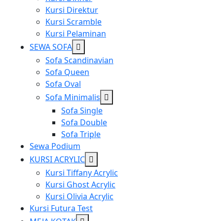
Kursi Direktur
Kursi Scramble
Kursi Pelaminan
Show
SEWA SOFA
sub
Sofa Scandinavian
menu
Sofa Queen
Sofa Oval
Show
Sofa Minimalis
sub
Sofa Single
menu
Sofa Double
Sofa Triple
Sewa Podium
Show
KURSI ACRYLIC
sub
Kursi Tiffany Acrylic
menu
Kursi Ghost Acrylic
Kursi Olivia Acrylic
Kursi Futura Test