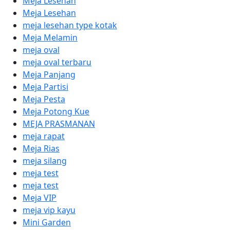
Meja Lesehan
Meja Lesehan
meja lesehan type kotak
Meja Melamin
meja oval
meja oval terbaru
Meja Panjang
Meja Partisi
Meja Pesta
Meja Potong Kue
MEJA PRASMANAN
meja rapat
Meja Rias
meja silang
meja test
meja test
Meja VIP
meja vip kayu
Mini Garden