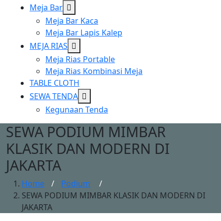
Show
Meja Bar
sub
Meja Bar Kaca
menu
Meja Bar Lapis Kalep
Show
MEJA RIAS
sub
Meja Rias Portable
menu
Meja Rias Kombinasi Meja
TABLE CLOTH
Show
SEWA TENDA
sub
Kegunaan Tenda
menu
SEWA PODIUM MIMBAR
KLASIK DAN MODERN DI
JAKARTA
Home
/
Podium
/
SEWA PODIUM MIMBAR KLASIK DAN MODERN DI
JAKARTA