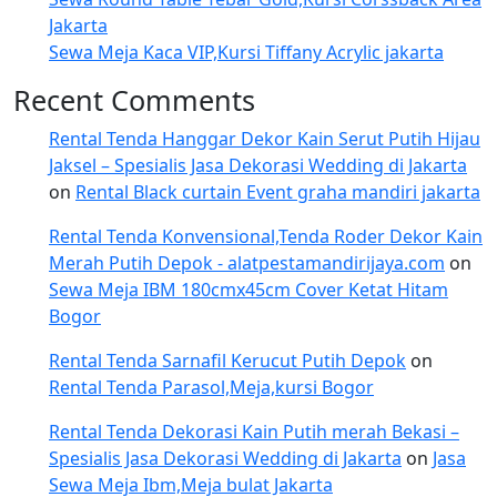
Jakarta
Sewa Meja Kaca VIP,Kursi Tiffany Acrylic jakarta
Recent Comments
Rental Tenda Hanggar Dekor Kain Serut Putih Hijau
Jaksel – Spesialis Jasa Dekorasi Wedding di Jakarta
on
Rental Black curtain Event graha mandiri jakarta
Rental Tenda Konvensional,Tenda Roder Dekor Kain
Merah Putih Depok - alatpestamandirijaya.com
on
Sewa Meja IBM 180cmx45cm Cover Ketat Hitam
Bogor
Rental Tenda Sarnafil Kerucut Putih Depok
on
Rental Tenda Parasol,Meja,kursi Bogor
Rental Tenda Dekorasi Kain Putih merah Bekasi –
Spesialis Jasa Dekorasi Wedding di Jakarta
on
Jasa
Sewa Meja Ibm,Meja bulat Jakarta