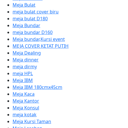
Meja Bulat
meja bulat cover biru
meja bulat D180
Meja Bundar
meja bundar D160
Meja bundar,Kursi event
MEJA COVER KETAT PUTIH
Meja Dealing
Meja dinner
meja dirmy
meja HPL
Meja IBM
Meja IBM 180cmx45cm
Meja Kaca
Meja Kantor
Meja Konsul
meja kotak
Meja Kursi Taman