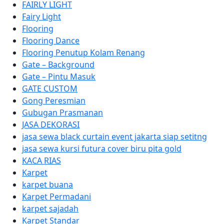
FAIRLY LIGHT
Fairy Light
Flooring
Flooring Dance
Flooring Penutup Kolam Renang
Gate – Background
Gate – Pintu Masuk
GATE CUSTOM
Gong Peresmian
Gubugan Prasmanan
JASA DEKORASI
jasa sewa black curtain event jakarta siap setitng
jasa sewa kursi futura cover biru pita gold
KACA RIAS
Karpet
karpet buana
Karpet Permadani
karpet sajadah
Karpet Standar