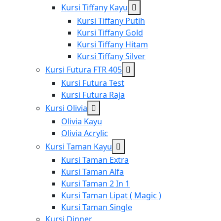
menu
Show
Kursi Tiffany Kayu
sub
Kursi Tiffany Putih
menu
Kursi Tiffany Gold
Kursi Tiffany Hitam
Kursi Tiffany Silver
Show
Kursi Futura FTR 405
sub
Kursi Futura Test
menu
Kursi Futura Raja
Show
Kursi Olivia
sub
Olivia Kayu
menu
Olivia Acrylic
Show
Kursi Taman Kayu
sub
Kursi Taman Extra
menu
Kursi Taman Alfa
Kursi Taman 2 In 1
Kursi Taman Lipat ( Magic )
Kursi Taman Single
Kursi Dinner