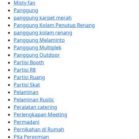
Misty fan
Panggung
panggung karpet merah
Panggung Kolam Penutup Renang
panggung kolam renang
Panggung Melaminto
Panggung Multiplek
Panggung Outdoor
Partisi Booth
Partisi R8
Partisi Ruang
Partisi Skat
Pelaminan
Pelaminan Rustic
Peralatan catering
Perlengkapan Meeting
Permadani
Pernikahan di Rumah
Pita Peresmian