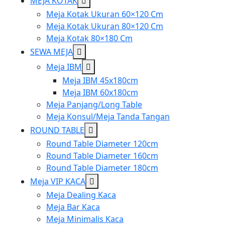
Show
MEJA KOTAK
sub
Meja Kotak Ukuran 60×120 Cm
menu
Meja Kotak Ukuran 80×120 Cm
Meja Kotak 80×180 Cm
Show
SEWA MEJA
sub
Show
Meja IBM
menu
sub
Meja IBM 45x180cm
menu
Meja IBM 60x180cm
Meja Panjang/Long Table
Meja Konsul/Meja Tanda Tangan
Show
ROUND TABLE
sub
Round Table Diameter 120cm
menu
Round Table Diameter 160cm
Round Table Diameter 180cm
Show
Meja VIP KACA
sub
Meja Dealing Kaca
menu
Meja Bar Kaca
Meja Minimalis Kaca