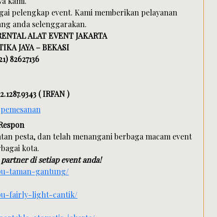
wa kami.
agai pelengkap event. Kami memberikan pelayanan
ang anda selenggarakan.
 RENTAL ALAT EVENT JAKARTA
IKA JAYA – BEKASI
21) 82627136
2.1287.9343 ( IRFAN )
 Respon
atan pesta, dan telah menangani berbaga macam event
bagai kota.
partner di setiap event anda!
mpu-taman-gantung/
-fairly-light-cantik/