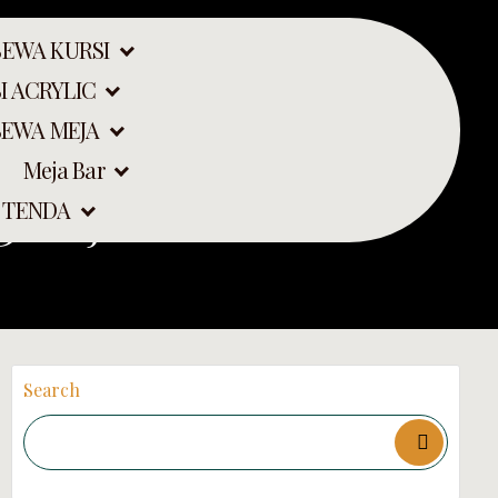
SEWA KURSI
I ACRYLIC
SEWA MEJA
Meja Bar
3 DI JAKARTA
 TENDA
Search