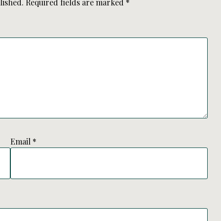
lished.
Required fields are marked
*
Email
*