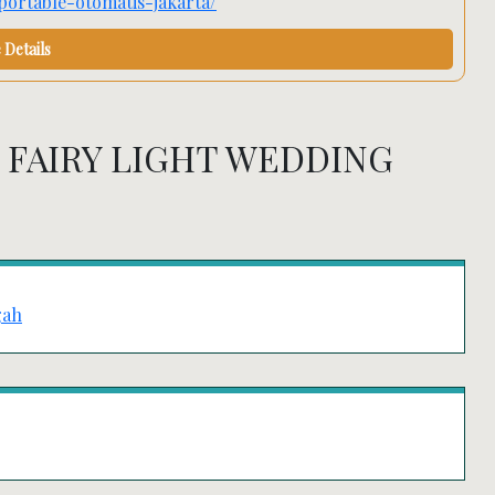
-portable-otomatis-jakarta/
Details
 FAIRY LIGHT WEDDING
gah