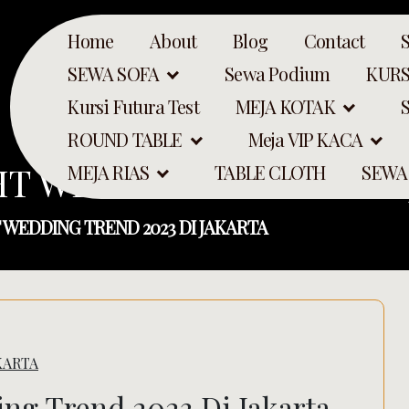
Home
About
Blog
Contact
SEWA SOFA
Sewa Podium
KURS
Kursi Futura Test
MEJA KOTAK
ROUND TABLE
Meja VIP KACA
HT WEDDING TREND 202
MEJA RIAS
TABLE CLOTH
SEWA
T WEDDING TREND 2023 DI JAKARTA
KARTA
Search
ing Trend 2023 Di Jakarta