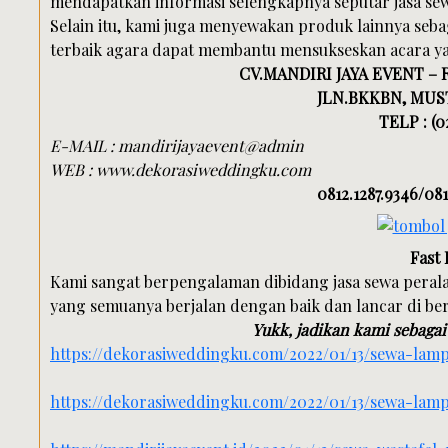
mendapatkan informasi selengkapnya seputar jasa se
Selain itu, kami juga menyewakan produk lainnya seb
terbaik agara dapat membantu mensukseskan acara y
CV.MANDIRI JAYA EVENT –
JLN.BKKBN, MUST
TELP : (0
E-MAIL : mandirijayaevent@admin
WEB : www.dekorasiweddingku.com
0812.1287.9346/081
Fast
Kami sangat berpengalaman dibidang jasa sewa peral
yang semuanya berjalan dengan baik dan lancar di ber
Yukk, jadikan kami sebagai 
https://dekorasiweddingku.com/2022/01/13/sewa-la
https://dekorasiweddingku.com/2022/01/13/sewa-lampu