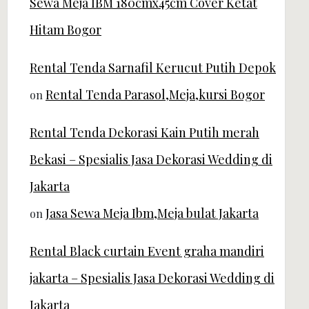
Sewa Meja IBM 180cmx45cm Cover Ketat
Hitam Bogor
Rental Tenda Sarnafil Kerucut Putih Depok
Rental Tenda Parasol,Meja,kursi Bogor
on
Rental Tenda Dekorasi Kain Putih merah
Bekasi – Spesialis Jasa Dekorasi Wedding di
Jakarta
Jasa Sewa Meja Ibm,Meja bulat Jakarta
on
Rental Black curtain Event graha mandiri
jakarta – Spesialis Jasa Dekorasi Wedding di
Jakarta