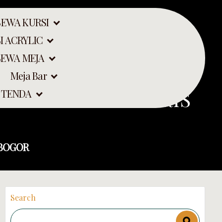
SEWA KURSI
I ACRYLIC
SEWA MEJA
Meja Bar
I PLAFON TERLARIS
 TENDA
 BOGOR
Search