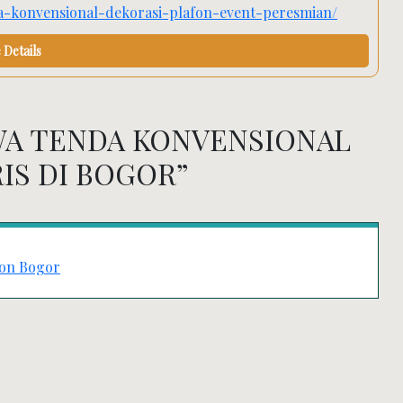
nda-konvensional-dekorasi-plafon-event-peresmian/
Details
WA TENDA KONVENSIONAL
IS DI BOGOR
”
fon Bogor