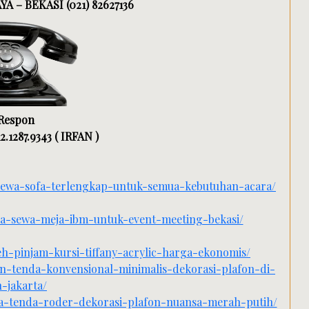
A – BEKASI (021) 82627136
 Respon
2.1287.9343 ( IRFAN )
-sewa-sofa-terlengkap-untuk-semua-kebutuhan-acara/
isa-sewa-meja-ibm-untuk-event-meeting-bekasi/
eh-pinjam-kursi-tiffany-acrylic-harga-ekonomis/
an-tenda-konvensional-minimalis-dekorasi-plafon-di-
-jakarta/
wa-tenda-roder-dekorasi-plafon-nuansa-merah-putih/