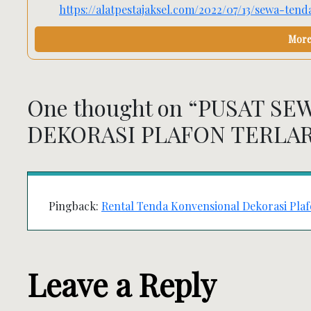
https://alatpestajaksel.com/2022/07/13/sewa-te
More 
One thought on “
PUSAT SE
DEKORASI PLAFON TERLAR
Pingback:
Rental Tenda Konvensional Dekorasi Pla
Leave a Reply