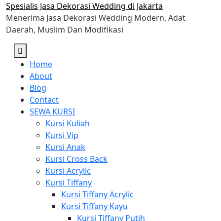
Skip
Spesialis Jasa Dekorasi Wedding di Jakarta
to
Menerima Jasa Dekorasi Wedding Modern, Adat
content
Daerah, Muslim Dan Modifikasi
Home
About
Blog
Contact
SEWA KURSI
Kursi Kuliah
Kursi Vip
Kursi Anak
Kursi Cross Back
Kursi Acrylic
Kursi Tiffany
Kursi Tiffany Acrylic
Kursi Tiffany Kayu
Kursi Tiffany Putih