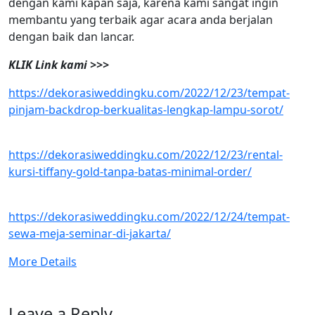
dengan kami kapan saja, karena kami sangat ingin
membantu yang terbaik agar acara anda berjalan
dengan baik dan lancar.
KLIK Link kami >>>
https://dekorasiweddingku.com/2022/12/23/tempat-
pinjam-backdrop-berkualitas-lengkap-lampu-sorot/
https://dekorasiweddingku.com/2022/12/23/rental-
kursi-tiffany-gold-tanpa-batas-minimal-order/
https://dekorasiweddingku.com/2022/12/24/tempat-
sewa-meja-seminar-di-jakarta/
More Details
Leave a Reply