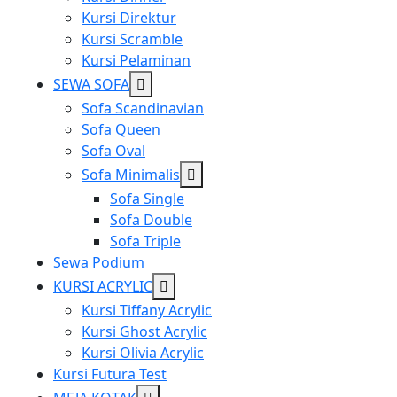
Kursi Direktur
Kursi Scramble
Kursi Pelaminan
Show
SEWA SOFA
sub
Sofa Scandinavian
menu
Sofa Queen
Sofa Oval
Show
Sofa Minimalis
sub
Sofa Single
menu
Sofa Double
Sofa Triple
Sewa Podium
Show
KURSI ACRYLIC
sub
Kursi Tiffany Acrylic
menu
Kursi Ghost Acrylic
Kursi Olivia Acrylic
Kursi Futura Test