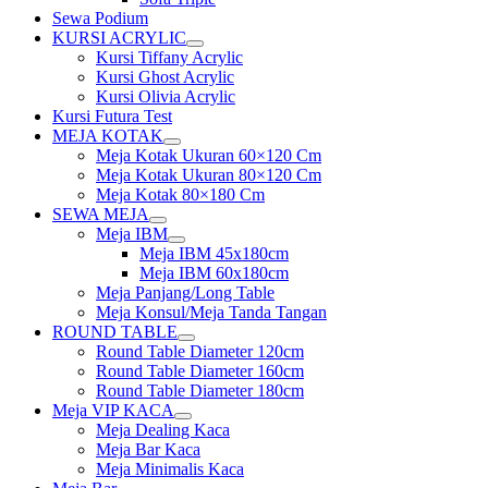
Sewa Podium
KURSI ACRYLIC
Show
Kursi Tiffany Acrylic
sub
Kursi Ghost Acrylic
menu
Kursi Olivia Acrylic
Kursi Futura Test
MEJA KOTAK
Show
Meja Kotak Ukuran 60×120 Cm
sub
Meja Kotak Ukuran 80×120 Cm
menu
Meja Kotak 80×180 Cm
SEWA MEJA
Show
Meja IBM
sub
Show
Meja IBM 45x180cm
menu
sub
Meja IBM 60x180cm
menu
Meja Panjang/Long Table
Meja Konsul/Meja Tanda Tangan
ROUND TABLE
Show
Round Table Diameter 120cm
sub
Round Table Diameter 160cm
menu
Round Table Diameter 180cm
Meja VIP KACA
Show
Meja Dealing Kaca
sub
Meja Bar Kaca
menu
Meja Minimalis Kaca