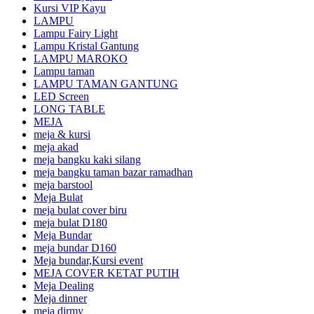
Kursi VIP Kayu
LAMPU
Lampu Fairy Light
Lampu Kristal Gantung
LAMPU MAROKO
Lampu taman
LAMPU TAMAN GANTUNG
LED Screen
LONG TABLE
MEJA
meja & kursi
meja akad
meja bangku kaki silang
meja bangku taman bazar ramadhan
meja barstool
Meja Bulat
meja bulat cover biru
meja bulat D180
Meja Bundar
meja bundar D160
Meja bundar,Kursi event
MEJA COVER KETAT PUTIH
Meja Dealing
Meja dinner
meja dirmy