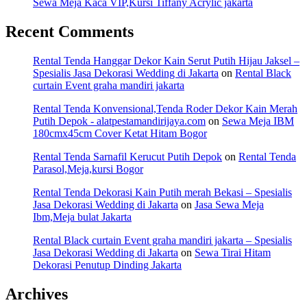
Sewa Meja Kaca VIP,Kursi Tiffany Acrylic jakarta
Recent Comments
Rental Tenda Hanggar Dekor Kain Serut Putih Hijau Jaksel –
Spesialis Jasa Dekorasi Wedding di Jakarta
on
Rental Black
curtain Event graha mandiri jakarta
Rental Tenda Konvensional,Tenda Roder Dekor Kain Merah
Putih Depok - alatpestamandirijaya.com
on
Sewa Meja IBM
180cmx45cm Cover Ketat Hitam Bogor
Rental Tenda Sarnafil Kerucut Putih Depok
on
Rental Tenda
Parasol,Meja,kursi Bogor
Rental Tenda Dekorasi Kain Putih merah Bekasi – Spesialis
Jasa Dekorasi Wedding di Jakarta
on
Jasa Sewa Meja
Ibm,Meja bulat Jakarta
Rental Black curtain Event graha mandiri jakarta – Spesialis
Jasa Dekorasi Wedding di Jakarta
on
Sewa Tirai Hitam
Dekorasi Penutup Dinding Jakarta
Archives