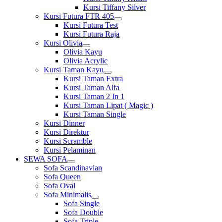
Kursi Tiffany Silver
Kursi Futura FTR 405
Show
Kursi Futura Test
sub
Kursi Futura Raja
menu
Kursi Olivia
Show
Olivia Kayu
sub
Olivia Acrylic
menu
Kursi Taman Kayu
Show
Kursi Taman Extra
sub
Kursi Taman Alfa
menu
Kursi Taman 2 In 1
Kursi Taman Lipat ( Magic )
Kursi Taman Single
Kursi Dinner
Kursi Direktur
Kursi Scramble
Kursi Pelaminan
SEWA SOFA
Show
Sofa Scandinavian
sub
Sofa Queen
menu
Sofa Oval
Sofa Minimalis
Show
Sofa Single
sub
Sofa Double
menu
Sofa Triple