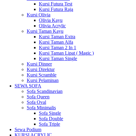
Kursi Futura Test
Kursi Futura Raja
Kursi Olivia
Olivia Kayu
Olivia Acrylic
Kursi Taman Kayu
Kursi Taman Extra
Kursi Taman Alfa
Kursi Taman 2 In 1
Kursi Taman Lipat ( Magic )
Kursi Taman Single
Kursi Dinner
Kursi Direktur
Kursi Scramble
Kursi Pelaminan
SEWA SOFA
Sofa Scandinavian
Sofa Queen
Sofa Oval
Sofa Minimalis
Sofa Single
Sofa Double
Sofa Triple
Sewa Podium
KURSI ACRYLIC