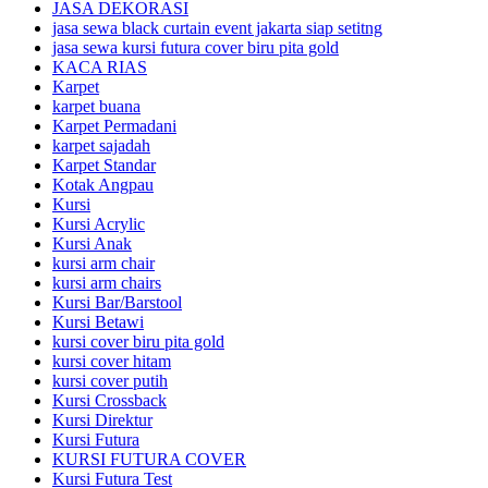
JASA DEKORASI
jasa sewa black curtain event jakarta siap setitng
jasa sewa kursi futura cover biru pita gold
KACA RIAS
Karpet
karpet buana
Karpet Permadani
karpet sajadah
Karpet Standar
Kotak Angpau
Kursi
Kursi Acrylic
Kursi Anak
kursi arm chair
kursi arm chairs
Kursi Bar/Barstool
Kursi Betawi
kursi cover biru pita gold
kursi cover hitam
kursi cover putih
Kursi Crossback
Kursi Direktur
Kursi Futura
KURSI FUTURA COVER
Kursi Futura Test