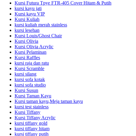
Kursi Futura Tpye FTR-405 Cover Hitam & Putih
kursi kayu jati
Kursi kayu VIP
Kursi Kuliah
kursi kuliah merah stainless
kursi lesehan
Kursi Louis/Ghost Chair
Kursi Olivia
Kursi Olivia Acrylic
Kursi Pelaminan
Kursi Raffles
kursi raja dan ratu
Kursi Scramble
kursi silang
kursi sofa kotak
kursi sofa studio
Kursi Susun
Kursi Taman Kayu
Kursi taman kayu,Meja taman kayu
kursi test stainless
Kursi Tiffany
Kursi Tiffany Acrylic
kursi tiffany gold
kursi tiffany hitam
kursi tiffany putih