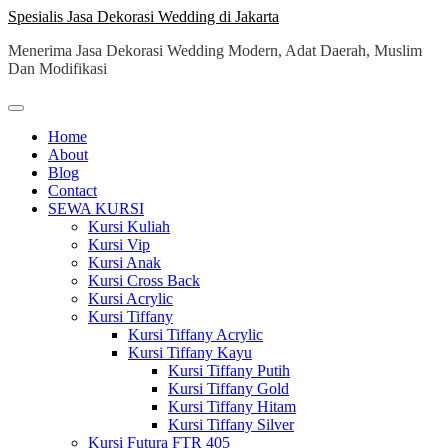
Skip
Spesialis Jasa Dekorasi Wedding di Jakarta
to
Menerima Jasa Dekorasi Wedding Modern, Adat Daerah, Muslim
content
Dan Modifikasi
Home
About
Blog
Contact
SEWA KURSI
Kursi Kuliah
Kursi Vip
Kursi Anak
Kursi Cross Back
Kursi Acrylic
Kursi Tiffany
Kursi Tiffany Acrylic
Kursi Tiffany Kayu
Kursi Tiffany Putih
Kursi Tiffany Gold
Kursi Tiffany Hitam
Kursi Tiffany Silver
Kursi Futura FTR 405