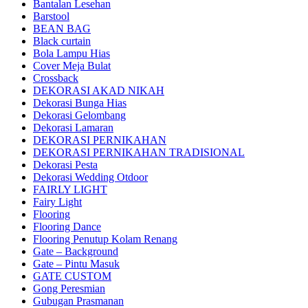
Bantalan Lesehan
Barstool
BEAN BAG
Black curtain
Bola Lampu Hias
Cover Meja Bulat
Crossback
DEKORASI AKAD NIKAH
Dekorasi Bunga Hias
Dekorasi Gelombang
Dekorasi Lamaran
DEKORASI PERNIKAHAN
DEKORASI PERNIKAHAN TRADISIONAL
Dekorasi Pesta
Dekorasi Wedding Otdoor
FAIRLY LIGHT
Fairy Light
Flooring
Flooring Dance
Flooring Penutup Kolam Renang
Gate – Background
Gate – Pintu Masuk
GATE CUSTOM
Gong Peresmian
Gubugan Prasmanan