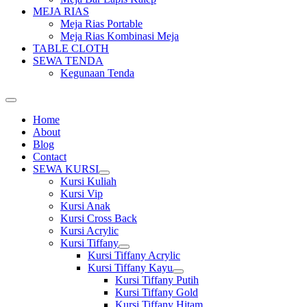
MEJA RIAS
Meja Rias Portable
Meja Rias Kombinasi Meja
TABLE CLOTH
SEWA TENDA
Kegunaan Tenda
Home
About
Blog
Contact
SEWA KURSI
Show
Kursi Kuliah
sub
Kursi Vip
menu
Kursi Anak
Kursi Cross Back
Kursi Acrylic
Kursi Tiffany
Show
Kursi Tiffany Acrylic
sub
Kursi Tiffany Kayu
menu
Show
Kursi Tiffany Putih
sub
Kursi Tiffany Gold
menu
Kursi Tiffany Hitam