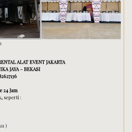
 RENTAL ALAT EVENT JAKARTA
IKA JAYA – BEKASI
82627136
e 24 Jam
 seperti :
ku )