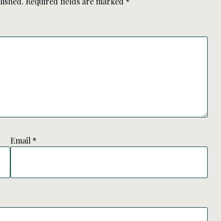
lished.
Required fields are marked
*
Email
*