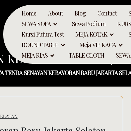
Home
About
Blog
Contact
SEWA SOFA
Sewa Podium
KURS
Kursi Futura Test
MEJA KOTAK
ROUND TABLE
Meja VIP KACA
N KEBAYORAN BARU JAK
MEJA RIAS
TABLE CLOTH
SEWA
A TENDA SENAYAN KEBAYORAN BARU JAKARTA SEL
SELATAN
Search
ran Baru Jakarta Selatan