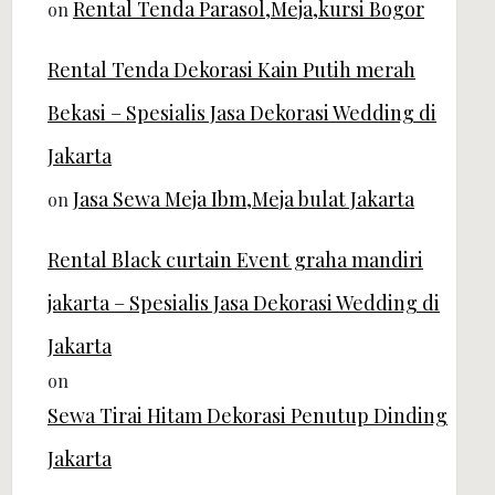
Rental Tenda Parasol,Meja,kursi Bogor
on
Rental Tenda Dekorasi Kain Putih merah
Bekasi – Spesialis Jasa Dekorasi Wedding di
Jakarta
Jasa Sewa Meja Ibm,Meja bulat Jakarta
on
Rental Black curtain Event graha mandiri
jakarta – Spesialis Jasa Dekorasi Wedding di
Jakarta
on
Sewa Tirai Hitam Dekorasi Penutup Dinding
Jakarta