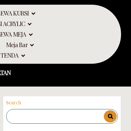
SEWA KURSI
I ACRYLIC
SEWA MEJA
Meja Bar
ARTA SELATAN
 TENDA
ATAN
Search