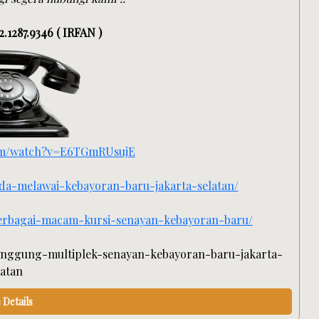
2.1287.9346 ( IRFAN )
com/watch?v=E6TGmRUsujE
enda-melawai-kebayoran-baru-jakarta-selatan/
-berbagai-macam-kursi-senayan-kebayoran-baru/
panggung-multiplek-senayan-kebayoran-baru-jakarta-
latan
Details