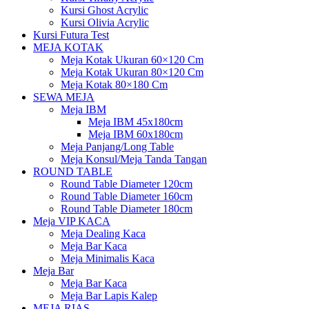
Kursi Ghost Acrylic
Kursi Olivia Acrylic
Kursi Futura Test
MEJA KOTAK
Meja Kotak Ukuran 60×120 Cm
Meja Kotak Ukuran 80×120 Cm
Meja Kotak 80×180 Cm
SEWA MEJA
Meja IBM
Meja IBM 45x180cm
Meja IBM 60x180cm
Meja Panjang/Long Table
Meja Konsul/Meja Tanda Tangan
ROUND TABLE
Round Table Diameter 120cm
Round Table Diameter 160cm
Round Table Diameter 180cm
Meja VIP KACA
Meja Dealing Kaca
Meja Bar Kaca
Meja Minimalis Kaca
Meja Bar
Meja Bar Kaca
Meja Bar Lapis Kalep
MEJA RIAS