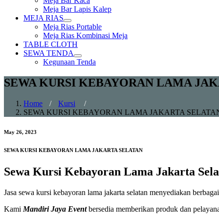
Meja Bar Kaca
sub
Meja Bar Lapis Kalep
menu
MEJA RIAS
Show
Meja Rias Portable
sub
Meja Rias Kombinasi Meja
menu
TABLE CLOTH
SEWA TENDA
Show
Kegunaan Tenda
sub
menu
SEWA KURSI KEBAYORAN LAMA JAK
Home
/
Kursi
/
SEWA KURSI KEBAYORAN LAMA JAKARTA SELATA
May 26, 2023
SEWA KURSI KEBAYORAN LAMA JAKARTA SELATAN
Sewa Kursi Kebayoran Lama Jakarta Sela
Jasa sewa kursi kebayoran lama jakarta selatan menyediakan berbaga
Kami
Mandiri Jaya Event
bersedia memberikan produk dan pelayanan