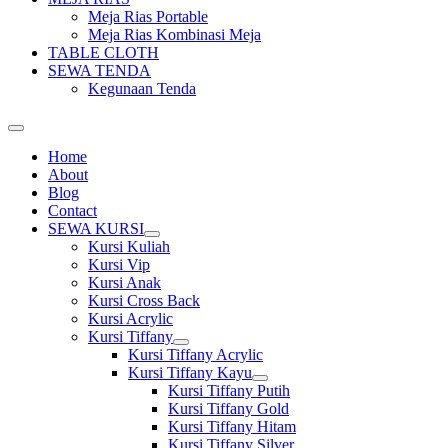
Meja Rias Portable
Meja Rias Kombinasi Meja
TABLE CLOTH
SEWA TENDA
Kegunaan Tenda
Home
About
Blog
Contact
SEWA KURSI
Show
Kursi Kuliah
sub
Kursi Vip
menu
Kursi Anak
Kursi Cross Back
Kursi Acrylic
Kursi Tiffany
Show
Kursi Tiffany Acrylic
sub
Kursi Tiffany Kayu
menu
Show
Kursi Tiffany Putih
sub
Kursi Tiffany Gold
menu
Kursi Tiffany Hitam
Kursi Tiffany Silver