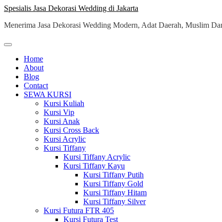
Skip
Spesialis Jasa Dekorasi Wedding di Jakarta
to
Menerima Jasa Dekorasi Wedding Modern, Adat Daerah, Muslim Dan
content
Home
About
Blog
Contact
SEWA KURSI
Kursi Kuliah
Kursi Vip
Kursi Anak
Kursi Cross Back
Kursi Acrylic
Kursi Tiffany
Kursi Tiffany Acrylic
Kursi Tiffany Kayu
Kursi Tiffany Putih
Kursi Tiffany Gold
Kursi Tiffany Hitam
Kursi Tiffany Silver
Kursi Futura FTR 405
Kursi Futura Test