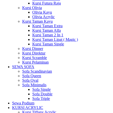
Kursi Futura Raja
Kursi Olivia
Olivia Kayu
Olivia Acrylic
Kursi Taman Kayu
Kursi Taman Extra
Kursi Taman Alfa
Kursi Taman 2 In 1
Kursi Taman Lipat ( Magic )
Kursi Taman Single
Kursi Dinner
Kursi Direktur
Kursi Scramble
Kursi Pelaminan
SEWA SOFA
Sofa Scandinavian
Sofa Queen
Sofa Oval
Sofa Minimalis
Sofa Single
Sofa Double
Sofa Triple
Sewa Podium
KURSI ACRYLIC
Kursi Tiffany Acrylic