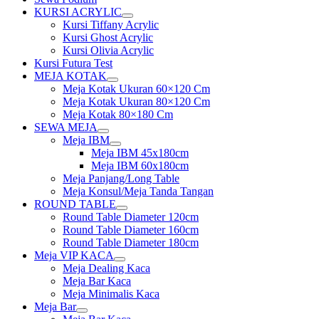
KURSI ACRYLIC
Show
Kursi Tiffany Acrylic
sub
Kursi Ghost Acrylic
menu
Kursi Olivia Acrylic
Kursi Futura Test
MEJA KOTAK
Show
Meja Kotak Ukuran 60×120 Cm
sub
Meja Kotak Ukuran 80×120 Cm
menu
Meja Kotak 80×180 Cm
SEWA MEJA
Show
Meja IBM
sub
Show
Meja IBM 45x180cm
menu
sub
Meja IBM 60x180cm
menu
Meja Panjang/Long Table
Meja Konsul/Meja Tanda Tangan
ROUND TABLE
Show
Round Table Diameter 120cm
sub
Round Table Diameter 160cm
menu
Round Table Diameter 180cm
Meja VIP KACA
Show
Meja Dealing Kaca
sub
Meja Bar Kaca
menu
Meja Minimalis Kaca
Meja Bar
Show