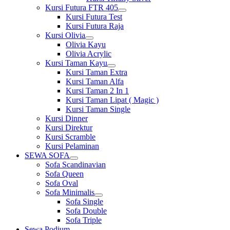
Kursi Futura FTR 405
Show
Kursi Futura Test
sub
Kursi Futura Raja
menu
Kursi Olivia
Show
Olivia Kayu
sub
Olivia Acrylic
menu
Kursi Taman Kayu
Show
Kursi Taman Extra
sub
Kursi Taman Alfa
menu
Kursi Taman 2 In 1
Kursi Taman Lipat ( Magic )
Kursi Taman Single
Kursi Dinner
Kursi Direktur
Kursi Scramble
Kursi Pelaminan
SEWA SOFA
Show
Sofa Scandinavian
sub
Sofa Queen
menu
Sofa Oval
Sofa Minimalis
Show
Sofa Single
sub
Sofa Double
menu
Sofa Triple
Sewa Podium