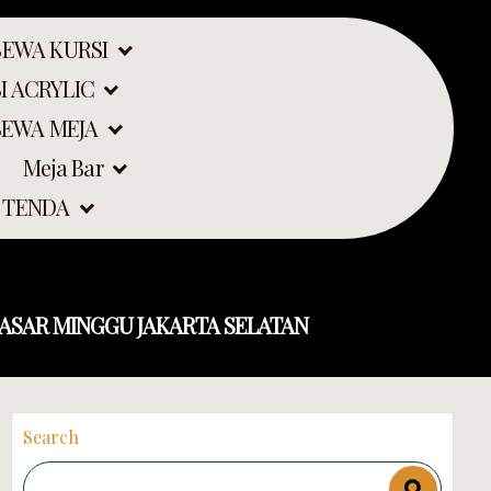
SEWA KURSI
I ACRYLIC
SEWA MEJA
Meja Bar
GRAHAN PASAR
 TENDA
ASAR MINGGU JAKARTA SELATAN
Search