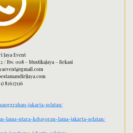
i Jaya Event
2 / Rw. 008 – Mustikajaya – Bekasi
jayaevent@gmail.com
pestamandirijaya.com
21) 82627136
esanggrahan-jakarta-selatan/
ran-lama-utara-kebayoran-lama-jakarta-selatan/