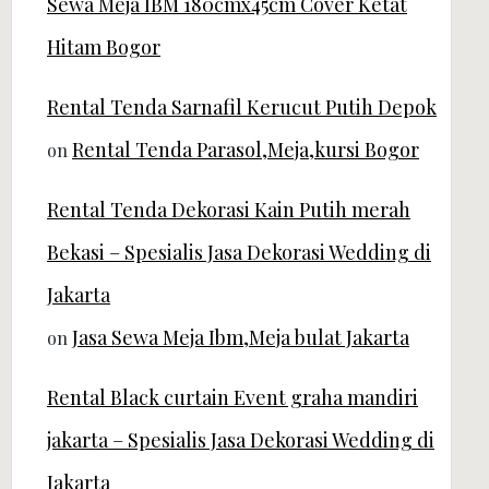
Sewa Meja IBM 180cmx45cm Cover Ketat
Hitam Bogor
Rental Tenda Sarnafil Kerucut Putih Depok
Rental Tenda Parasol,Meja,kursi Bogor
on
Rental Tenda Dekorasi Kain Putih merah
Bekasi – Spesialis Jasa Dekorasi Wedding di
Jakarta
Jasa Sewa Meja Ibm,Meja bulat Jakarta
on
Rental Black curtain Event graha mandiri
jakarta – Spesialis Jasa Dekorasi Wedding di
Jakarta