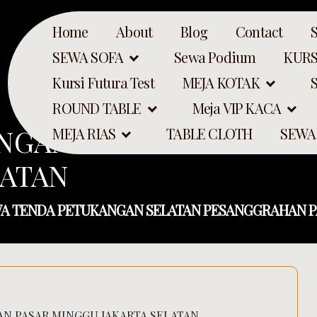
Home
About
Blog
Contact
SEWA SOFA
Sewa Podium
KURS
Kursi Futura Test
MEJA KOTAK
ROUND TABLE
Meja VIP KACA
NGAN SELATAN PESANG
MEJA RIAS
TABLE CLOTH
SEWA
LATAN
A TENDA PETUKANGAN SELATAN PESANGGRAHAN P
N PASAR MINGGU JAKARTA SELATAN