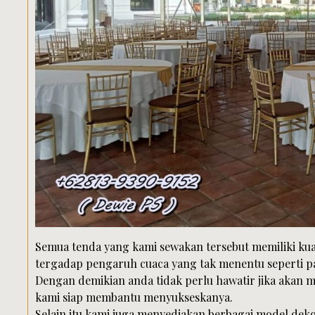
Semua tenda yang kami sewakan tersebut memiliki kual
tergadap pengaruh cuaca yang tak menentu seperti pa
Dengan demikian anda tidak perlu hawatir jika akan 
kami siap membantu menyukseskanya.
Selain itu kami juga menyediakan berbagai model deko