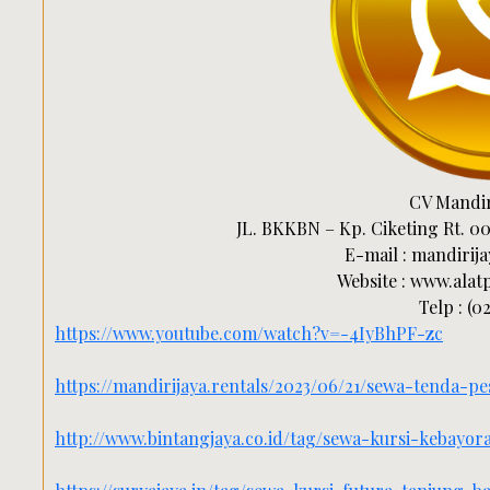
CV Mandir
JL. BKKBN – Kp. Ciketing Rt. 00
E-mail : mandiri
Website : www.alat
Telp : (0
https://www.youtube.com/watch?v=-4IyBhPF-zc
https://mandirijaya.rentals/2023/06/21/sewa-tenda-p
http://www.bintangjaya.co.id/tag/sewa-kursi-kebayo