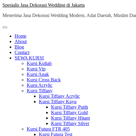
Skip
Spesialis Jasa Dekorasi Wedding di Jakarta
to
Menerima Jasa Dekorasi Wedding Modern, Adat Daerah, Muslim Dan
content
Home
About
Blog
Contact
SEWA KURSI
Kursi Kuliah
Kursi Vip
Kursi Anak
Kursi Cross Back
Kursi Acrylic
Kursi Tiffany
Kursi Tiffany Acrylic
Kursi Tiffany Kayu
Kursi Tiffany Putih
Kursi Tiffany Gold
Kursi Tiffany Hitam
Kursi Tiffany Silver
Kursi Futura FTR 405
Kursi Futura Test