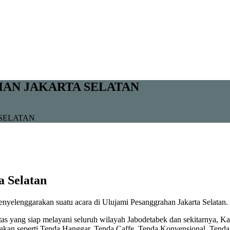
AN JAKARTA SELATAN
SELATAN
a Selatan
enyelenggarakan suatu acara di Ulujami Pesanggrahan Jakarta Selatan.
tas yang siap melayani seluruh wilayah Jabodetabek dan sekitarnya,
akan seperti Tenda Hanggar, Tenda Caffe, Tenda Konvensional, Tenda 