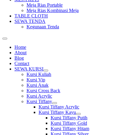
Meja Rias Portable
Meja Rias Kombinasi Meja
TABLE CLOTH
SEWA TENDA
Kegunaan Tenda
Home
About
Blog
Contact
SEWA KURSI
Show
Kursi Kuliah
sub
Kursi Vip
menu
Kursi Anak
Kursi Cross Back
Kursi Acrylic
Kursi Tiffany
Show
Kursi Tiffany Acrylic
sub
Kursi Tiffany Kayu
menu
Show
Kursi Tiffany Putih
sub
Kursi Tiffany Gold
menu
Kursi Tiffany Hitam
Kursi Tiffany Silver