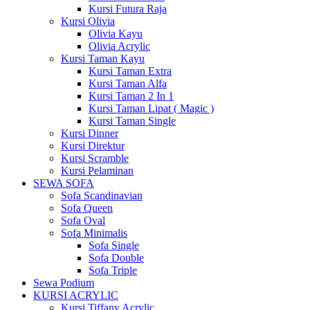
Kursi Futura Raja
Kursi Olivia
Olivia Kayu
Olivia Acrylic
Kursi Taman Kayu
Kursi Taman Extra
Kursi Taman Alfa
Kursi Taman 2 In 1
Kursi Taman Lipat ( Magic )
Kursi Taman Single
Kursi Dinner
Kursi Direktur
Kursi Scramble
Kursi Pelaminan
SEWA SOFA
Sofa Scandinavian
Sofa Queen
Sofa Oval
Sofa Minimalis
Sofa Single
Sofa Double
Sofa Triple
Sewa Podium
KURSI ACRYLIC
Kursi Tiffany Acrylic