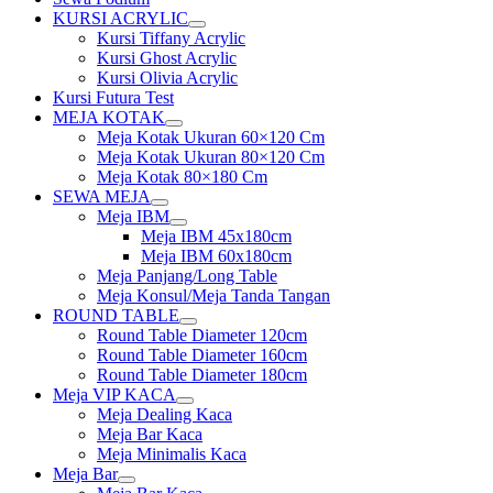
KURSI ACRYLIC
Show
Kursi Tiffany Acrylic
sub
Kursi Ghost Acrylic
menu
Kursi Olivia Acrylic
Kursi Futura Test
MEJA KOTAK
Show
Meja Kotak Ukuran 60×120 Cm
sub
Meja Kotak Ukuran 80×120 Cm
menu
Meja Kotak 80×180 Cm
SEWA MEJA
Show
Meja IBM
sub
Show
Meja IBM 45x180cm
menu
sub
Meja IBM 60x180cm
menu
Meja Panjang/Long Table
Meja Konsul/Meja Tanda Tangan
ROUND TABLE
Show
Round Table Diameter 120cm
sub
Round Table Diameter 160cm
menu
Round Table Diameter 180cm
Meja VIP KACA
Show
Meja Dealing Kaca
sub
Meja Bar Kaca
menu
Meja Minimalis Kaca
Meja Bar
Show