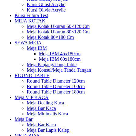
Kursi Ghost Acrylic
Kursi Olivia Acrylic
Kursi Futura Test
MEJA KOTAK
Meja Kotak Ukuran 60×120 Cm
Meja Kotak Ukuran 80×120 Cm
Meja Kotak 80×180 Cm
SEWA MEJA
Meja IBM
Meja IBM 45x180cm
Meja IBM 60x180cm
Meja Panjang/Long Table
Meja Konsul/Meja Tanda Tangan
ROUND TABLE
Round Table Diameter 120cm
Round Table Diameter 160cm
Round Table Diameter 180cm
Meja VIP KACA
Meja Dealing Kaca
Meja Bar Kaca
Meja Minimalis Kaca
Meja Bar
Meja Bar Kaca
Meja Bar Lapis Kalep
MEJA RIAS