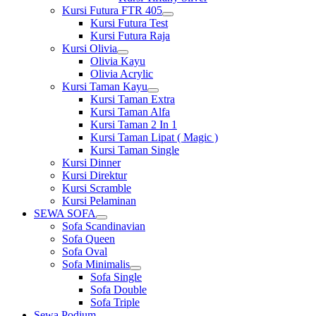
Kursi Futura FTR 405
Show
Kursi Futura Test
sub
Kursi Futura Raja
menu
Kursi Olivia
Show
Olivia Kayu
sub
Olivia Acrylic
menu
Kursi Taman Kayu
Show
Kursi Taman Extra
sub
Kursi Taman Alfa
menu
Kursi Taman 2 In 1
Kursi Taman Lipat ( Magic )
Kursi Taman Single
Kursi Dinner
Kursi Direktur
Kursi Scramble
Kursi Pelaminan
SEWA SOFA
Show
Sofa Scandinavian
sub
Sofa Queen
menu
Sofa Oval
Sofa Minimalis
Show
Sofa Single
sub
Sofa Double
menu
Sofa Triple
Sewa Podium