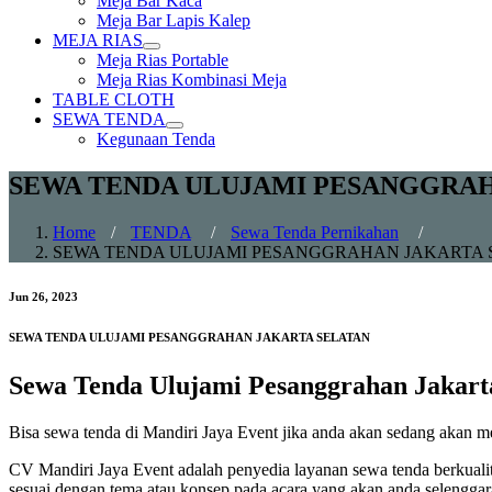
Meja Bar Kaca
sub
Meja Bar Lapis Kalep
menu
MEJA RIAS
Show
Meja Rias Portable
sub
Meja Rias Kombinasi Meja
menu
TABLE CLOTH
SEWA TENDA
Show
Kegunaan Tenda
sub
menu
SEWA TENDA ULUJAMI PESANGGRAH
Home
/
TENDA
/
Sewa Tenda Pernikahan
/
SEWA TENDA ULUJAMI PESANGGRAHAN JAKARTA 
Jun 26, 2023
SEWA TENDA ULUJAMI PESANGGRAHAN JAKARTA SELATAN
Sewa Tenda Ulujami Pesanggrahan Jakart
Bisa sewa tenda di Mandiri Jaya Event jika anda akan sedang akan m
CV Mandiri Jaya Event adalah penyedia layanan sewa tenda berkuali
sesuai dengan tema atau konsep pada acara yang akan anda selenggar